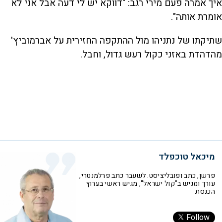
איך אמרה פעם מירי רגב: "דווקא יש לי דעה אבל אני לא
אומרת אותה".
שתיקתו של נתניהו מול ההתקפה החזירית על אברמוביץ'
מהדהדת באזני כקול רעש גדול, וחבל.
מיכאל טוכפלד
פרשן, כתב ופובליציסט. לשעבר כתב פרלמנטרי,
עורך ומגיש ב"קול ישראל", מגיש ראשי בערוץ
הכנסת
Follow