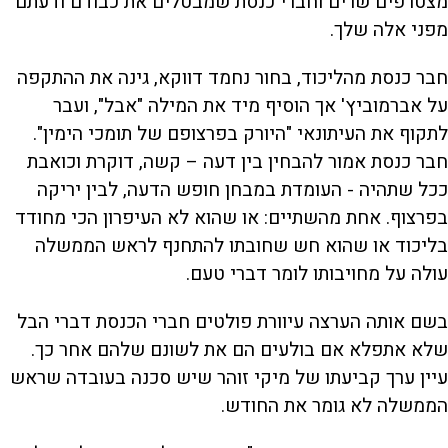
מצטרפים שרים וחברי כנסת שמבטלים את כבודם ודעתם
מפני אלה שלך.
חבר כנסת מהליכוד, בחור נחמד דווקא, גינה את ההתקפה
על אברמוביץ' אך הוסיף מיד את המילה "אבל", ועבר
לתקוף את העיתונאי "היורק בפרצופם של תומכי הימין".
חבר כנסת אמור להבחין בין דעה – קשה, דוקרת וכואבת
ככל שתהיה - העומדת במבחן חופש הדעה, לבין יריקה
בפרצוף. אחת מהשתיים: או שהוא לא העיפרון הכי מחודד
בליכוד או שהוא חש שחובתו להתחנף לראש הממשלה
עולה על מחויבותו לומר דברי טעם.
בשם אותה הערצה עיוורת פולטים חברי הכנסת דברי הבל
שלא אתפלא אם בולעים הם את לשונם שלהם אחר כך.
עיין ערך קביעתו של מיקי זוהר שיש סכנה בעובדה שראש
הממשלה לא גומר את החודש.