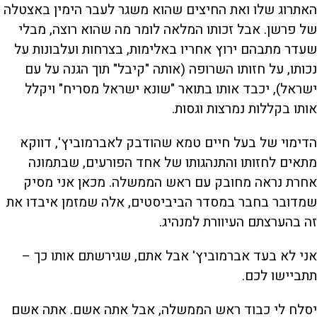
האתרוג שלו ואת החיצים שהוא משגר לעבר הימין באצטלה
של פרשן. אבל זכותו המלאה לומר מה שהוא רוצה, מבלי
שעדר מתבהם ירוץ אחריו באלימות, בצרחות ועלבונות על
נכותו, על חזותו השרופה (אותה "קיבל" תוך הגנה על עם
ישראל), יכבד אותו בתואר "שונא ישראל מסריח" ויקלל
אותו בקללות נמרצות וגסות.
הדימוי של בעל חיים טמא שהודבק לאברמוביץ', דווקא
מתאים לחזותו והתנהגותו של אחד הפורעים, שבתמונה
אחרת נראה מחובק עם ראש הממשלה. מכאן אני מסיק
שמדובר בחבר במסדר הביביסטים, אלה שמזמן איבדו את
זה בהערצתם העיוורת למנהיג.
אני לא בעד אברמוביץ' אבל אתם, שגירשתם אותו כך –
תתביישו לכם.
יסלח לי כבוד ראש הממשלה, אבל אתה אשם. אתה אשם