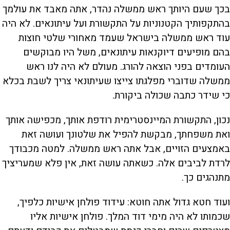
בכך שעם היותך ראש ממשלה נהדר, אתה מאבד את עולמך
בהתקפותיך הקטנוניות על התקשורת ועל עיתונאים. לא היה
עוד ראש ממשלה בישראל שעמד מאחורי שלטי חוצות
בהם מופיעים דיוקנאות עיתונאים, משל היו מבוקשים
העומדים בפני הוצאה להורג. מעולם לא היה לנו ראש
ממשלה שדוברי מפלגתו צייצו שעיתונאי צריך לשבת בכלא
כי שידר כתבה שכולה ביקורת.
נכון, התקשורת המיינסטרימית רודפת אותך, מכפישה אותך
ואת משפחתך, מבקשת להפיל את שלטונך ועושה זאת
באמצעים הזויים, אבל אתה ראש ממשלה. למטה מכבודך
לרדת לביבים אלה. כשאתה עושה זאת, אין פלא שמעריציך
מתנהגים כך.
ועוד חטא גדול אתה חוטא: עידוד פולחן אישיות כלפיך,
שכמותו לא היה מימי דוד המלך. פולחן אישיות אליו