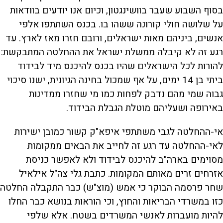
בסוף השבוע שעבר בוושינגטון, וכיום אנו יודעים בוודאות
על שלושה חולי קורונה ששהו בו. בכנס השתתפו אלפי
אנשים, ביניהם מאות ישראלים, ורובם חזרו מאז לארץ. עד
רגע זה לא קיבלה ממשלת ישראל את ההחלטה המתבקשת:
להורות לכל הישראלים שהיו בכנס להיכנס מיד לבידוד
ביתי בן 14 ימים, על אף שמכול בחינה הגיונית, ישנו סיכוי
גבוה שמי מהם נדבק לפחות כמו מי שחזרו ממדינות
באירופה ושעליהם מוטלת הגבלת הבידוד.
אי-ההחלטה לגבי משתתפי איפא"ק קשור כמובן ישירות
לאי-ההחלטה עד רגע זה לחייב את הבאים ממקומות
מסוימים בארה"ב להיכנס לבידוד ולא לאפשר כניסת
אזרחים זרים מאותם המקומות. כתבת גלי צה"ל אילאיל
שחר פרסמה הבוקר כי אמש (מוצ"ש) כבר התקבלה החלטה
כזו במשרדי הבריאות והחוץ, וכי הוראות בנושא כבר החלו
להיות מועברות לאנשי המשרדים בשטח. אלא שלפי