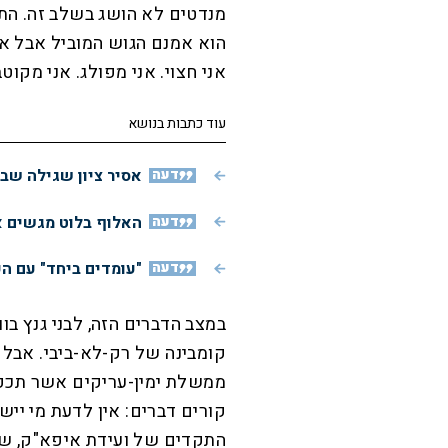
מנדטים לא הושג בשלב זה. התק
הוא אמנם הגוש המוביל אבל אין
אני חצוי. אני מפולג. אני מק
עוד כתבות בנושא
דעה
אסיר ציון שגילה שב
דעה
האלוף בלוט מגשים א
דעה
"עומדים ביחד" עם ה
במצב הדברים הזה, לבני גנץ ב
קומבינה של רק-לא-ביבי. אבל 
ממשלת ימין-עריקים אשר תכפה 
קורים דברים: אין לדעת מי ייש
התקדים של ועידת איפא"ק, שא