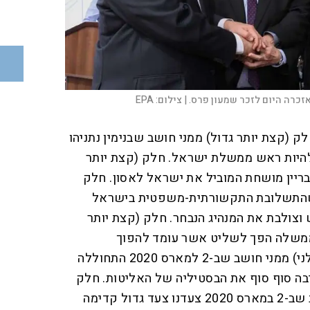
 באזכרה היום לזכר שמעון פרס. |
צילום:
EPA
לק (קצת יותר גדול) ממני חושב שבנימין נתניהו
 להיות ראש ממשלת ישראל. חלק (קצת יותר
עבריין מושחת המוביל את ישראל לאסון. חלק
 שהתשלובת התקשורתית-משפטית בישראל
וצולבת את המנהיג הנבחר. חלק (קצת יותר
ממשלה הפך לשליט אשר עומד להפוך
לדיקטטור. חלק (קצת יותר קולני) ממני חושב שב-2 למארס 2020 התחוללה
ה סוף סוף את הבסטיליה של האליטות. חלק
(קצת יותר חומצתי) ממני חושב שב-2 במארס 2020 צעדנו צעד גדול קדימה