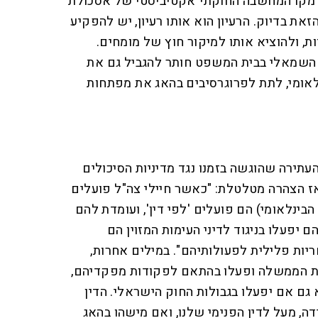
ול מקו המחשבה החוקתי־אקטיביסטי של אסכולת
ת בדיוק. הרעיון הוא אותו רעיון, יש להפקיע
, ולהוציא אותו למיקור חוץ של מומחים.
ף השמאלי בבית המשפט חותר להגביל גם את
לאומי, לתת לפרוגרסיבים בהאג את מפתחות
עתירה שהוגשה בזמנו נגד מדיניות הסיכולים
 הצהרה מטלטלת: "כאשר חיילי צה"ל פועלים
 הבינלאומי) הם פועלים 'לפי דין', ועומדת להם
 יפעלו בניגוד לדיני העימות המזוין הם
יות פלילית לפעולותיהם". במילים אחרות,
ת הממשלה ופעלו בהתאם לפקודות מפקדיהם,
ם אם יפעלו בגבולות החוק הישראלי. הדין
ה, מעל לדין הפנימי שלנו, ואם מישהו בהאג