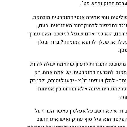
ערכת החוק והמשפט".
ליטית זוהי אמירה אנטי־דמוקרטית מובהקת.
גד בחריפות לדמוקרטיה האתונאית. העם,
פורסם, הוא כמו אדם שנפל למשכב: האם נערוך
 לו, או שנלך לרופא המומחה? ברור שנלך
טן.
ופשט: התנגדות לרעיון שהאמת יכולה להיות
מקום להכרעה דמוקרטית. יש אמת אחת, רק
ר - להלן שופטי בג"ץ - ידעו לזהותה, ולכן רק
פרלמנטרית איננה אלא תחרות בין אמיתות
תה.
כם והוא לא חשב על אפלטון כאשר הכריז על
פלטון הוא פילוסוף עתיק ואיש אינו חושב