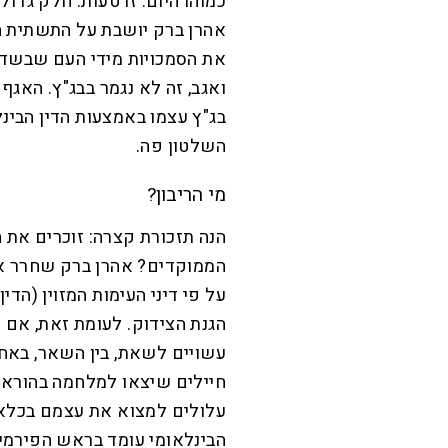
כמוהו היום. זו טעות. חלק גד
אהרן ברק יושבת על התשתית הזא
את הסמכויות מידי העם שבשדות
ואגב, זה לא נגמר בבג"ץ. האג
בג"ץ עצמו באמצעות הדין הבינ
השלטון פה.
מי הריבון?
הנה תזכורת קצרה: זוכרים את ה
הממוקדים? אהרן ברק שחרר אז
על פי דיני העימות המזוין (הדין
הגנת הצידוק. לעומת זאת, אם הם
עשויים לשאת, בין השאר, באחר
חיילים שיצאו למלחמה בהורא
עלולים למצוא את עצמם בכלא ג
הבינלאומי עומד בראש הפירמיד