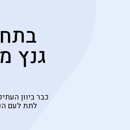
בתחת
גנץ מ
כבר ביוון העתי
לתת לעם הנ