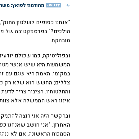
דעה
מהורמוז לסואץ: משחק
"אנחנו כפופים לשלטון החוק", 
הולכים?" בפרספקטיבה של פיל
מובהקת
ובפוליטיקה, כמו שכולם יודעים
המשמעות היא שיש אנשי מטה 
במקומו. האמת היא שגם עם זה א
צללים; החשש הוא שלא רק נאומ
והחלטותיו. הציבור צריך לדע
איננו ראש הממשלה אלא צוות צ
ובהקשר הזה אני רוצה להתמק
האחרון. "אני חושב שאנחנו כפ
הסמכות הראשונה, אם לא ננהג