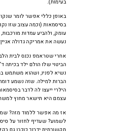
בעימות).
באופן כללי אפשר לומר שנקוד
בסיסמאות (וכמה עצוב שזו נקוד
עומק, ולהביע עמדות מורכבות, 
נעשה את אמריקה גדולה אגיין!
אחרי שטראמפ נכנס לבית הלבן
הביטוי שלו הולם ילד בכיתה ד
הברות למילה. שזה נשמע דומה
הילרי ייעצו לה לדבר בסיסמאו
עצמם היא תישאר מחוץ למשחק
אז מה אפשר ללמוד מזה? שמספ
לשמוע? שעדיף לחזור על סיסמ
תקשורתית ידרוך כוכבו גם בקל