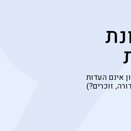
נת
ן אינם העדות
רה, זוכרים?)