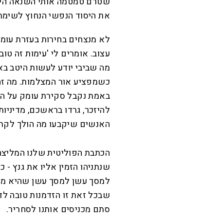
שטרם טמטמה אותי השנאה היוק
את היסוד הנפשי הנחוץ לשימת
לא מנצחים בחירות בעזרת עומק
עצוב. אומרים לי 'עימות זה טוב',
מה שביבי יודע לעשות היטב באו
כשמפציע אור המצלמות. מה זה 
באמת נקבל סקירת עומק על המדי
להיזכר, גרדו בראשכם, מדיניו
האנשים שיקבעו מה הולך לקרו
הכתבת הפוליטית שלנו המליצה
שנתניהו הזמין אליו את גנץ - 
למסך עשן למסך עשן שהיא מע
שבכל זאת זו הזדמנות טובה לד
סתם מכניסים אותנו לסחריר.