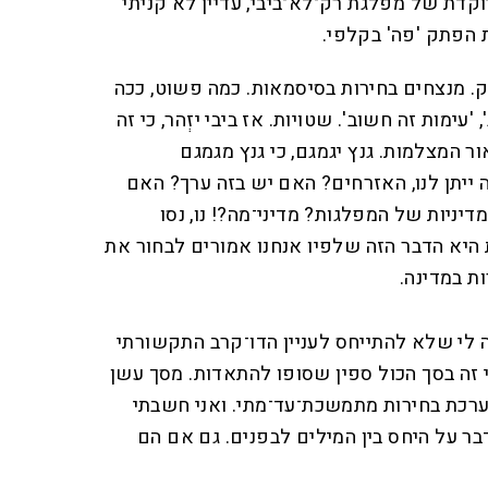
דת של מפלגת רק־לא־ביבי, עדיין לא קניתי
 הפתק 'פה' בקלפי.
. מנצחים בחירות בסיסמאות. כמה פשוט, ככה
 'עימות זה חשוב'. שטויות. אז ביבי יזְהר, כי זה
ר המצלמות. גנץ יגמגם, כי גנץ מגמגם
ייתן לנו, האזרחים? האם יש בזה ערך? האם
ניות של המפלגות? מדיני־מה?! נו, נסו
ת היא הדבר הזה שלפיו אנחנו אמורים לבחור את
ת במדינה.
 לי שלא להתייחס לעניין הדו־קרב התקשורתי
כי זה בסך הכול ספין שסופו להתאדות. מסך עשן
רכת בחירות מתמשכת־עד־מתי. ואני חשבתי
בר על היחס בין המילים לבפנים. גם אם הם