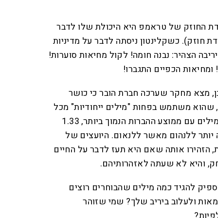
ת החוזק של טראמפ היא היכולת שלו לדבר
ת חוזק). כשקלינטון ניסתה לדבר על מדיניות
יריבה הצהיר: נבנה חומה! לקול מחיאות סוערות!
 ומחיאות הכפיים התגברו!
, מצא מחקר שערכה חברת הובר כי כושר
', שהוא משתמש בפחות "מילים ייחודיות" מכל
נשיא לפניו, ושהוא משתמש במילים עם ממוצע ההברות הנמוך ביותר, 1.33
 יותר ללנהום מאשר ללנאום. היועצים של
ת, הזהירו אותה שאם היא תעז לדבר על החיים
, והיא לא שעתה לאזהרותיהם.
יק להגיד כמה מילים שהבוחרים רוצים
אות ולעלוב ביריב שלך? שמי שזוהר
פיות?