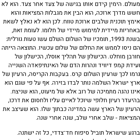
מעולם. הימין קידם אותו בגישה של צעד אחר צעד. הוא לא
חשש מדרך ארוכה, הוא הבין את מגבלות המציאות והוא
אימץ תוכנית שלבים ארוכת טווח. לכן הוא לא נאלץ לשאת
באחריות מיידית למימוש מיידי של חלומו. לעומת זאת,
בשנת 1993, תומכיו של השלום השלם עשו טעות גורלית:
הם ניסו לממש את החלום של שלום עכשיו. התוצאה הייתה
חורבן מוחלט. הכישלון של תהליך אוסלו, הכישלון של
ועידת קמפ דיוויד ונהרות הדם של האינתיפאדה השנייה
גרמו לכך שרעיון השלום קרס. בעקבות הקריסה, הרעיון של
ארץ ישראל השלמה נותר לבדו בזירה. אף על פי שגם הוא
אינו נהנה מתמיכה של רוב אלא של מיעוט, הוא שניצח.
בהיעדר רעיון חלופי שיוכל לאיים עליו ולחסום את דרכו,
הרעיון של הארץ עשה במדינה כבתוך שלו. הוא שעיצב את
המציאות - שלב אחרי שלב, שנה אחרי שנה.
ברגע שישראל תוביל סיפוח חד־צדדי, כל זה ישתנה.