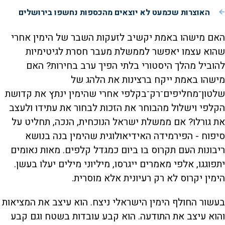
האוצרות שכמעט לא יוצאים מהכספות נחשפו בירושלים
האם מישהו באמת יקשיב לזעקות השבר של הימין אחרי
שהוא עצמו יאפשר לממשלת מעבר חסרת לגיטימיות
להוביל מהלך היסטורי בלתי הפיך ערב בחירות? האם
מישהו באמת ייקח ברצינות את הלהג של
שלטון־מחליפים־רק־בקלפי אחרי שהימין ינתץ את קדושת
הקלפי וישלול מהבוחר את הזכות לבחור את עתידו ולעצב
את גורלו? אם ממשלת ישראל הנוכחית, הנכה, תחליט על
סיפוח - הפירמידה האידיאולוגית שהימין בנה בנושא
ריבונות העם תקרוס בו ביום כמגדל קלפים. מאות נאומים
יתפוגגו, אלפי מאמרים ייגרסו, מיליוני מילים יעלו בעשן.
הימין יקרוס לא רק רעיונית אלא מוסרית.
בעשור החולף הימין הישראלי ניצח. הוא עיצב את המציאות
והוא עיצב את התודעה. הוא קבע עובדות בשטח וגם קבע