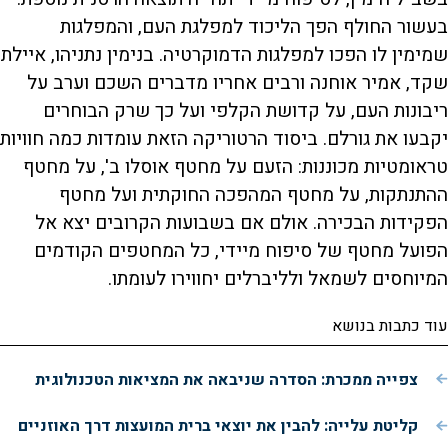
בעשור החולף הפך הליכוד למפלגת העם, והמפלגות
שמימין לו הפכו למפלגות הדמוקרטיה. בנימין נתניהו, איילת
שקד, אמיר אוחנה ורבים אחריו מדברים השכם וערב על
ריבונות העם, על קדושת הקלפי ועל כך שרק הבוחרים
יקבעו את גורלם. ביסוד הרטוריקה הזאת עומדות כמה חוויות
טראומטיות מכוננות: הזעם על מחטף אוסלו ב', על מחטף
ההתנתקות, על מחטף המהפכה החוקתית ועל מחטף
הפקידות הבכירה. אולם אם בשבועות הקרובים יצא אל
הפועל מחטף של סיפוח מיידי, כל המחטפים הקודמים
המיוחסים לשמאל ולליברלים יחווירו לעומתו.
עוד כתבות בנושא
צפייה ממכרת: הסדרה שניבאה את המציאות הטכנולוגית
קליטת עלייה: להבין את יוצאי ברית המועצות דרך האוזניים