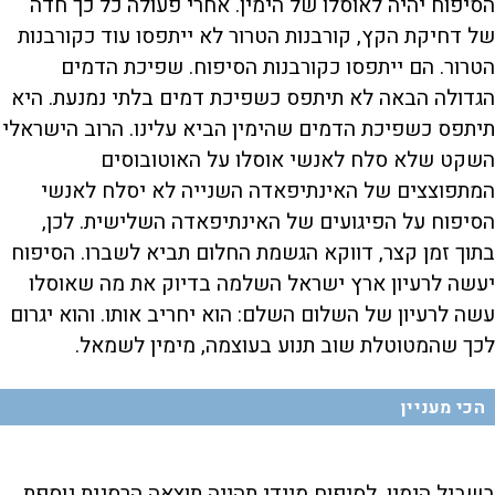
הסיפוח יהיה לאוסלו של הימין. אחרי פעולה כל כך חדה
של דחיקת הקץ, קורבנות הטרור לא ייתפסו עוד כקורבנות
הטרור. הם ייתפסו כקורבנות הסיפוח. שפיכת הדמים
הגדולה הבאה לא תיתפס כשפיכת דמים בלתי נמנעת. היא
תיתפס כשפיכת הדמים שהימין הביא עלינו. הרוב הישראלי
השקט שלא סלח לאנשי אוסלו על האוטובוסים
המתפוצצים של האינתיפאדה השנייה לא יסלח לאנשי
הסיפוח על הפיגועים של האינתיפאדה השלישית. לכן,
בתוך זמן קצר, דווקא הגשמת החלום תביא לשברו. הסיפוח
יעשה לרעיון ארץ ישראל השלמה בדיוק את מה שאוסלו
עשה לרעיון של השלום השלם: הוא יחריב אותו. והוא יגרום
לכך שהמטוטלת שוב תנוע בעוצמה, מימין לשמאל.
הכי מעניין
בשביל הימין, לסיפוח מיידי תהייה תוצאה הרסנית נוספת.