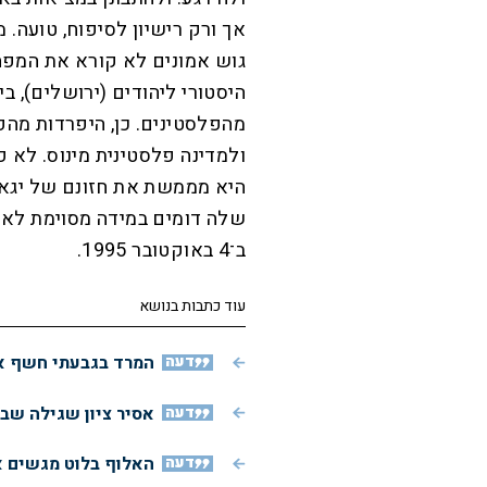
אך ורק רישיון לסיפוח, טועה.
גוש אמונים לא קורא את המפה
היסטורי ליהודים (ירושלים), ב
מהפלסטינים. כן, היפרדות מהפ
ולמדינה פלסטינית מינוס. לא 
היא מממשת את חזונם של יגאל 
שלה דומים במידה מסוימת לאלה
ב־4 באוקטובר 1995.
עוד כתבות בנושא
דעה
המרד בגבעתי חשף את
דעה
אסיר ציון שגילה שב
דעה
האלוף בלוט מגשים א