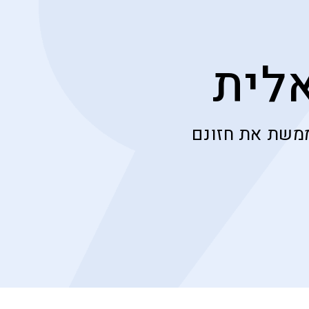
לית
משת את חזונם