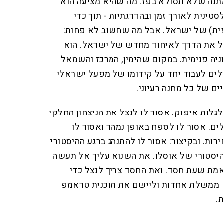
תנה שלא תסולא בפז. מה שהיא מציעה הוא
ינית לאורך זמן ובהדרגתיות - תוך כדי
ית) של ישראל. אבל מה שחשוב לא פחות:
ל את הדרך לאיחוד מחדש של ישראל. הוא
ניה פנימית. במקום שהימין, המרכז והשמאל
לים לעבוד יחד על קידומו של מפעל ישראלי
ם של כל מחנה רעיוני.
גלות איפוק. אסור לו לנצל את הניצחון החלקי
ים. אסור לו לספח באופן נמהר ואסור לו
ות. ובקיצור: אסור לו להתנהג ברגע ההיסטורי
יסטורי של אוסלו. את השנוא עליך אל תעשה
מת שעת חסד. ואת החסד צריך לנצל כדי
 ממשלת אחדות וליישם את תוכנית טראמפ
.