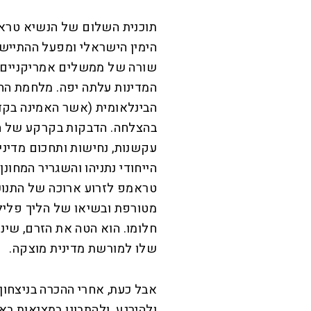
תוכנית השלום של הנשיא טראמפ 
הימין הישראלי ומפעל ההתייש
שורה של ממשלים אמריקניים 
המדינות עלתה יפה. מלחמת החפ
בהצלחה. הדבקות בקרקע של הה
עקשנות, נחישות ותחכום מדינ
הייחודי נתניהו והשגריר המחונ
טראמפ לזרוע ארוכה של התנועה
מטורפת ובשיאו של הליך פליל
חלומו. הוא הטה את הזרם, שינ
שלו למורשת מדינית מוצקה.
אבל כעת, אחרי ההכרה בניצחון ו
ולהירגע. ולהתבונן במציאות ב