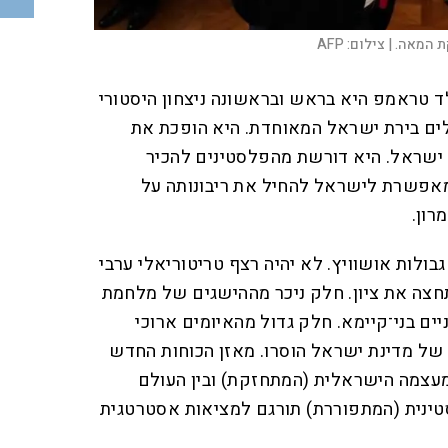
 המאה. |
צילום:
AFP
ד טראמפ היא בראש ובראשונה ניצחון היסטורי
לים בירת ישראל המאוחדת. היא הופכת את
 ישראל. היא דורשת מהפלסטינים להכיר
 מאפשרת לישראל להחיל את ריבונותה על
רון.
גבולות אושוויץ. לא יהיה רצף טריטוריאלי ערבי
חצה את ציון. חלק ניכר מההישגים של מלחמת
ים בני־קיימא. חלק גדול מהאיומים ארוכי
ה של מדינת ישראל הוסרו. מאזן הכוחות החדש
מעצמה הישראלית (המתחזקת) ובין העולם
טינית (המתפוררת) תורגם למציאות אסטרטגית