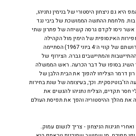
היא גם ניצחון היסטורי של בנימין נתניהו,
בות. מלחמת ההתשה הממושכת של ביבי נגד
אשר ניסו לקדם גרסה קשיחה של פתרון שתי
ירות האינסופית של הימין מול הקהילה
הבינלאומית (אשר האמינה בקדושתם של קווי ה־4 ביוני 1967) הסתיימה
תיישבות והמתיישבים גברה. הצירוף של
י השיג בסופו של דבר הכרעה. ראש הממשלה
ן רון דרמר הצליחו להפוך את הבית הלבן של
 הז'בוטינסקית. וכך, בעיצומה של שנת בחירות
י חסר תקדים, הצליח נתניהו להגשים את
ה את מהלך ההיסטוריה והפך את תפיסת העולם
אחרי חגיגות הניצחון - צריך לנשום עמוק.
אופן מפוכח. מי שחושב שתוכנית טראמפ היא