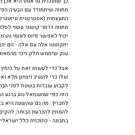
כך שתוכנית טראמפ היא אכן מ
מתווה שיתמודד עם הבעיה הפלסט
התעצמות (אסטרטגית וגיאוגרפ
מתווה דרמר־קושנר עשוי לסלו
יכול לאפשר פיוס לאומי והרמו
יתקוטטו אלה עם אלה - הם יכו
ענק שיממש חלק ניכר מהמאוויי
אבל כדי לעשות זאת על הימין ל
שלו כדי להשיג ניצחון מלא ואל
לקבוע עובדות בשטח לפני הבחיר
הזה כפי שהשמאל נהג ברגע הה
לחבריך. מה גם שהשעה היא בא
להמתין להכרעת הבוחר, להקים
בתבונה - כתוכנית כלל־ישראלית