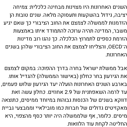
השנים האחרונות היו מצוינות מבחינה כלכלית: צמיחה
יציבה, גידול בהשקעות ותעסוקה מלאה. שנים טובות הן
הזדמנות לממשלה לצמצם את החוב הציבורי כך שאם יגיע
משבר, המדינה תהיה ערוכה להתמודד איתו באמצעות
הזרמת כספים לתמרוץ הכלכלה. כך נהגו רוב מדינות
ה־OECD, והצליחו לצמצם את החוב הציבורי שלהן בשנים
האחרונות.
אבל ממשלת ישראל בחרה בדרך ההפוכה: במקום לצמצם
את הגירעון בחר כחלון (באישור הממשלה) להגדיל אותו.
בארבע השנים האחרונות הועלה יעד הגירעון שלוש פעמים,
עד לרמה השאפתנית של 2.9 אחוזים. כחלון עשה זאת
דווקא בשנים של הכנסות גבוהות במיוחד ממיסים, כתוצאה
מאקזיטים גדולים של חברות כמו מובילאיי וממבצעי גביית
מיסים. כלומר, אף שלממשלה היה יותר כסף מהצפוי, היא
החליטה לקחת עוד הלוואות.