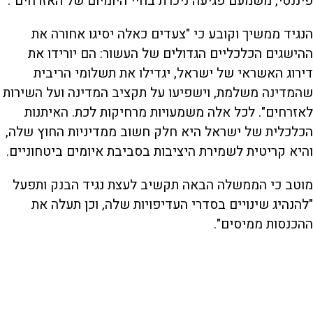
פיננסי, משמעם פגיעה ניכרת בחיי היומיום של האזרחים".
הנגיד ממשיך וקובע כי "צעדים כאלה יסיגו אחורה את
ההישגים הכלכליים הגדולים של העשור: הם יורידו את
דירוג האשראי של ישראל, יגדילו את תשלומי הריבית
שהמדינה משלמת, וישפיעו על תקציב המדינה ועל השירות
לאזרחים". לכל אלה משמעויות מרחיקות לכת. האיתנות
הכלכלית של ישראל היא חלק חשוב ממדיניות החוץ שלה,
והיא קריטית לשמירת היציבות בסביבת איומים ביטחוניים.
מוטב כי הממשלה הבאה תקשיב לעצת נגיד הבנק ותפעל
"להנהיג שינויים בסדרי העדיפויות שלה, וכן תעלה את
ההכנסות ממיסים".