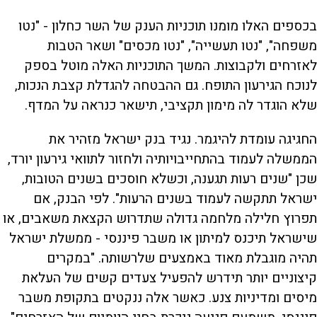
בכספים האלו מומנו תוכניות הענק של השר כחלון - "נטו
משפחה", "נטו תעשייה", "נטו מכסים" ושאר הטבות
לאזרחים ולקבוצות. המשך התוכניות האלה מוטל בספק
לנוכח הגירעון התופח. גם ההבטחה להגדלת קצבת הנכות,
שלא הוגדר לה מימון תקציבי, תישאר כנראה על המדף.
החגיגה עומדת להיגמר. נגיד בנק ישראל מזהיר את
הממשלה לעמוד בהתחייבויותיה ולחזור לתוואי גירעון יורד,
שכן "שנים רעות תגענה, וכשלא חוסכים בשנים הטובות,
ישראל תתקשה לעמוד בשנים הרעות". לפי הבנק, אם
תפרוץ חלילה מלחמה גדולה שתדרוש הקצאת משאבים, או
שישראל תיכנס למיתון או משבר פיננסי - ממשלת ישראל
תהיה מוגבלת מאוד באמצעים שלרשותה. "במקרים
קיצוניים יותר תידרש להפעיל צעדים קשים של העלאת
מיסים ומדיניות צנע. כאשר אלה ננקטים בתקופת משבר