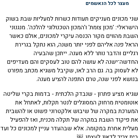
מעצר לכל הנאשמים
שני מכונים מעניקים תעודות כשרות למעליות שבת בשוק
הישראלי: 'מכון צומת' ו'המכון הטכנולוגי להלכה'. מנגנוני
השבת מהווים מקור הכנסה עיקרי למכונים, אולם כאשר
הראל פנה אליהם לפני יותר משנה, הוא נתקל בגרירת
רגליים והדבר נותר ללא מענה. ייתכן שהבעיה
החדשה־ישנה לא עושה להם טוב לעסקים והם מעדיפים
לא לעסוק בה. גם הרב לאו, שקיבל משגיא מכתב מפורט
בנושא לפני שנה, טרם התפנה להציע מענה.
שגיא מציע פתרון - שנבדק הלכתית - בדמות בקרי שליטה
אוטומטית מרחוק המסוגלים לנטר תקלות, לאתחל את
המערכת במקרה של שיבוש אלקטרוני פשוט או להשבית
את פיקוד השבת במקרה של תקלה מכנית, ואז להפעיל
מעלית אחרת במקומה. אלא שבהעדר עניין למכונים כל ועד
בית צריך לדאוג לעצמו. ￼