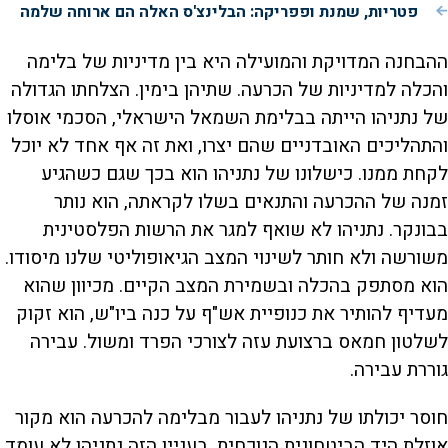
פטריות, שמנת ופפריקה: הבלינצ'ס האלה הם ארוחה שלמה
ההבחנה המדויקת והמועילה היא בין מדיניות של בלימה
והכלה למדיניות של הכרעה. שתיהן בימין. הצלחתו הגדולה
של נתניהו הייתה בבלימת השמאל הישראלי, הסכמי אוסלו
והתהליכים האובדניים שהם יצרו, ואת זה אף אחד לא יוכל
לקחת ממנו. כישלונו של נתניהו הוא בכך שגם כשהגיע
זמנה של ההכרעה והתנאים בשלו לקראתה, הוא נותר
בבונקר. נתניהו לא שואף למגר את הרשות הפלסטינית
משורשה ולא חותר לשינוי המצב הגיאופוליטי שלנו מיסודו.
הוא מסתפק בהכלה ובשמירת המצב הקיים. מכיוון שהוא
מעדיף להותיר את כנופיית אש"ף על כנה ביו"ש, הוא זקוק
לשלטון חמאס ברצועת עזה לצורכי הפרד ומשול. עבירה
גוררת עבירה.
חוסר יכולתו של נתניהו לעבור מבלימה להכרעה הוא מקור
אוזלת היד הביטחונית הנוכחית. בעניין הזה נתניהו לא עומד