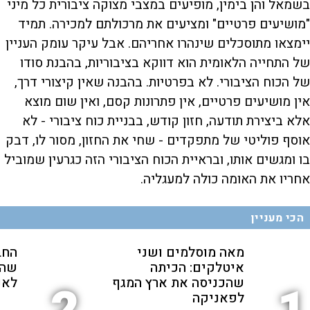
בשמאל והן בימין, מופיעים במצבי מצוקה ציבורית כל מיני
"מושיעים פרטיים" ומציעים את מרכולתם למכירה. תמיד
יימצאו מתוסכלים שינהרו אחריהם. אבל עיקר עומק העניין
של התחייה הלאומית הוא דווקא בציבוריות, בהבנת סודו
של הכוח הציבורי. לא בפרטיות. בהבנה שאין קיצורי דרך,
אין מושיעים פרטיים, אין פתרונות קסם, ואין שום מוצא
אלא ביצירת תודעה, חזון קודש, בבניית כוח ציבורי - לא
אוסף פוליטי של מתפקדים - שחי את החזון, מסור לו, דבק
בו ומגשים אותו, ובראיית הכוח הציבורי הזה כגרעין שמוביל
אחריו את האומה כולה למעגליה.
הכי מעניין
מאה מוסלמים ושני
החב
איטלקים: הכיתה
שהת
שהכניסה את ארץ המגף
לאנ
לפאניקה