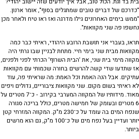
בית בד וגת. הכול טוב, אבל איך יודעים שזה יישוב יהודי?
"כדרכם של דברים טובים שמתגלים בסוף", אומר ארנון.
"ממש בימים האחרונים גילו מדרגה ואז ראו טיח ולאחר מכן
נחשפו פה שני מקוואות".
תראו, בעברי אני תושבת הרובע היהודי, ראיתי כבר כמה
מקוואות מבית שני בימי חיי. מתחת לבניין שבו גרתי היה
מקווה מימי בית שני, את 'הבית השרוף' הכרתי לפני ולפנים,
אז שתדעו שדי קשה להרשים בחורה שכמותי עם מקוואות
עתיקים. אבל הנה האמת וכל האמת: מה שראיתי פה, עוד
לא ראיתי בשום מקום. שני מקוואות ציבוריים, גדולים ויפים
מאוד. מידותיו של המקווה המערבי בקירוב - כ־7 מטרים על
6 מטרים ובעומק של חמישה מטרים, כולל בריכה סגורה
שנפח המים בה עומד על כ־230 מ"ק. המקווה המזרחי קטן
יותר ועדיין בעל נפח מים של כ־100 מ"ק, גם הוא מרשים
ביותר.