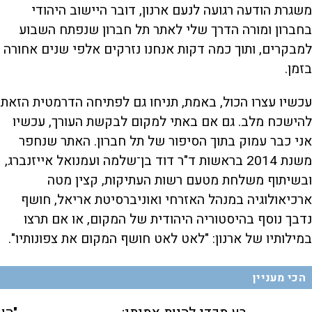
משגרת הודעה רגועה לנעם ארנון, דובר היישוב היהודי
בחברון ומורה הדרך שלי לאתר תל חברון שנפתח השבוע
למבקרים, ותוך כמה דקות אנחנו נזרקים אלפי שנים אחורה
בזמן.
עכשיו עצרו הכול, באמת, תניחו גם לפתיחה הדרמטית הזאת
להישכח מלב. גם אם באתי למקום לבקשת העורך, עכשיו
אני כבר עמוק בתוך הסיפור של תל חברון. האתר שנחפר
משנת 2014 בראשות ד"ר דוד בן־שלמה ועמנואל אייזנברג,
ובשיתוף משלחת מטעם רשות העתיקות, קצין מטה
ארכיאולוגיה במנהל האזרחי ואוניברסיטת אריאל, חושף
נדבך נוסף בהיסטוריה היהודית של המקום, או אם תרצו
במילותיו של ארנון: "לאט לאט חושף המקום את צפונותיו".
הכי מעניין