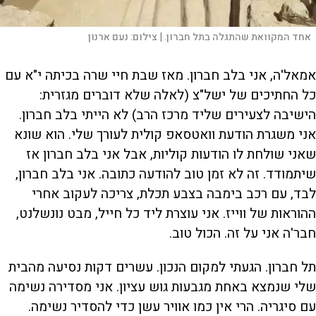
אחד המקוואת שהתגלה בתל חברון. |
צילום:
נעם ארנון
אמאל'ה, אני בלב חברון. מאז שבת חיי שרה בכיתה י"א עם
כל החתיכים של ישל"צ (לאלה שלא דוברים מגזרית:
הישיבה לצעירים שליד מרכז הרב) לא הייתי בלב חברון.
אני משגרת הודעת וואטסאפ קולית לעורך שלי. הוא שונא
שאני שולחת לו הודעות קוליות, אבל אני בלב חברון אז
שיתמודד. זה לא זמן טוב להודעה כתובה. אני בלב חברון,
לבד, עם רכב בימבה בצבע תכלת, צריכה לעקוב אחרי
ההוראות של ווייז. אני עוצרת ליד כל חייל, מבט נונשלנט,
חבר'ה אני על זה. הכול טוב.
תל חברון. הגעתי למקום הנכון. עשרים דקות נסיעה מהבית
שלי שנמצא באחת מגבעות גוש עציון. אני מסדירה נשימה
עם סיגריה. הרי אין כמו אוויר עשן כדי להסדיר נשימה.