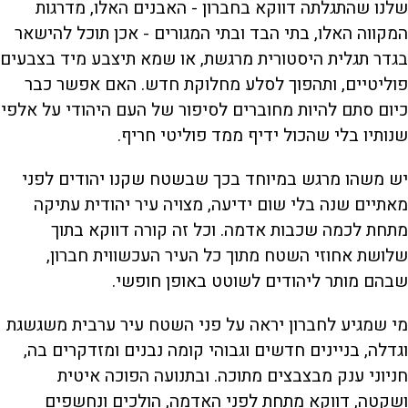
שלנו שהתגלתה דווקא בחברון - האבנים האלו, מדרגות
המקווה האלו, בתי הבד ובתי המגורים - אכן תוכל להישאר
בגדר תגלית היסטורית מרגשת, או שמא תיצבע מיד בצבעים
פוליטיים, ותהפוך לסלע מחלוקת חדש. האם אפשר כבר
כיום סתם להיות מחוברים לסיפור של העם היהודי על אלפי
שנותיו בלי שהכול ידיף ממד פוליטי חריף.
יש משהו מרגש במיוחד בכך שבשטח שקנו יהודים לפני
מאתיים שנה בלי שום ידיעה, מצויה עיר יהודית עתיקה
מתחת לכמה שכבות אדמה. וכל זה קורה דווקא בתוך
שלושת אחוזי השטח מתוך כל העיר העכשווית חברון,
שבהם מותר ליהודים לשוטט באופן חופשי.
מי שמגיע לחברון יראה על פני השטח עיר ערבית משגשגת
וגדלה, בניינים חדשים וגבוהי קומה נבנים ומזדקרים בה,
חניוני ענק מבצבצים מתוכה. ובתנועה הפוכה איטית
ושקטה, דווקא מתחת לפני האדמה, הולכים ונחשפים