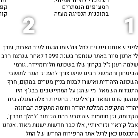
רע מכדי להיות אמיתי:
"הו
הסעיפים הנסתרים
קפה
בתוכנית הנסיגה מעזה
קוו"
2
1
לפני שאנחנו ניגשים לתל שלשמו הגענו לעיר האבות, עורך
לי ארנון סיור באתר שנחפר בשנת 1999 לאחר שנרצח הרב
שלמה רענן ז"ל בקרוון שלו בשכונת תל־רומיידה. גורמי
הביטחון והממשל הבינו שיש צורך להעניק הגנה לתושבי
השכונה היהודית ואישרו לבנות בניין מגורים במקום, חרף
התנגדות השמאל. מי שהגן על המתיישבים בבג"ץ היו
שמעון פרס ופואד בן־אליעזר. בחפירת הצלה התגלה בית
יהודי מתקופת ממלכת יהודה וחומה מתקופת הברונזה
הקדומה, וכן חותמות שהוטבע בהם הכיתוב 'למלך חברון',
אבל קוראיי וקוראותיי, אלו כבר חדשות ישנות מאוד. אנחנו
התכנסנו כאן לרגל אתר החפירות החדש של התל.