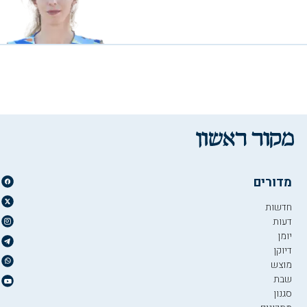
מדורים
חדשות
דעות
יומן
דיוקן
מוצש
שבת
סגנון