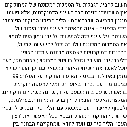
חשוב להבין, הגבלות על הסמכות המכוננת של המחוקקים
אין משמעותן סגירת דרך השינוי הדמוקרטית, אלא פשוט
מנגנון לקביעה שדרך אחת - הליך התיקון החוקתי הפורמלי
בידי הנציגים - אינה מתאימה לשינוי ערכי היסוד של
השיטה. על שינוי כזה להיעשות על ידי זימון העם לממש
את הסמכות המכוננת שלו. זה יכול להיעשות, למשל,
בבחירות דמוקרטיות לאספה מכוננת שתדון באופן
דליברטיבי, מושכל וכולל בשינוי המבוקש; לאחר מכן, העם
יוכל לאשר את השינוי האמור במשאל עם. כך התרחש לא
מזמן באירלנד, בביטול האיסור החוקתי על הפלות: 99
נציגים מן העם נבחרו באופן רנדומלי לאספה חוקתית
בראשות שופט בית משפט עליון, שדנה בשינויים חוקתיים.
המלצות האספה הובאו לדיון בוועדה מיוחדת בפרלמנט,
ולבסוף לאישור העם במשאל עם. הליך כזה מבקש להבטיח
שהשינוי החוקתי המהותי מבטא ככל האפשר את "רצון
העם". הליך כזה גם נועד לוודא שמתקיימת הבחנה בין