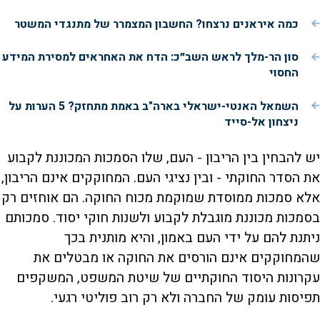
כמה איראנים נרצחו? החשבון המצמרר של מתנגדי המשטר
סון הר-מלך לראש השב״כ: הדח את האחראים למסירת המידע
החסוי
השמאל האנטי-ישראלי בארה"ב באמת מתחזק? 5 הערות על
ניצחון אל-סייד
יש להבחין בין הריבון - העם, שלו הסמכות המכוננת לקבוע
את הסדר החוקתי - ובין נציגי העם. המחוקקים אינם הריבון,
אלא סמכות ממוסדת שמוקמת מכוח החוקה. הם אוחזים רק
בסמכות מכוננת מוגבלת לקבוע ולשנות חוקי יסוד. סמכותם
ניתנת להם על ידי העם באמון, והיא מותנית בכך
שהמחוקקים אינם הורסים את החוקה או מבטלים את
עקרונות היסוד החוקתיים של שיטת המשפט, המשקפים
תפיסות עומק של החברה ולא רק רוב פוליטי רגעי.