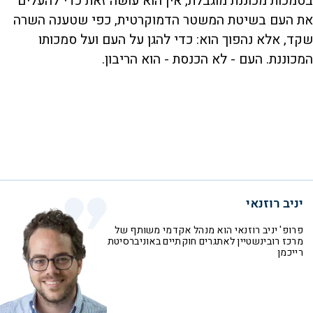
בסמכות מכוננת מוגבלת, אין הוא עושה זאת כדי להעלים
את העם בשיטת המשטר הדמוקרטית, כפי שטענה השרה
שקד, אלא נהפוך הוא: כדי להגן על העם ועל סמכותו
המכוננת. העם - לא הכנסת - הוא הריבון.
יניב רוזנאי
פרופ' יניב רוזנאי הוא מנהל אקדמי משותף של
מרכז רובינשטיין לאתגרים חוקתיים באוניברסיטת
רייכמן