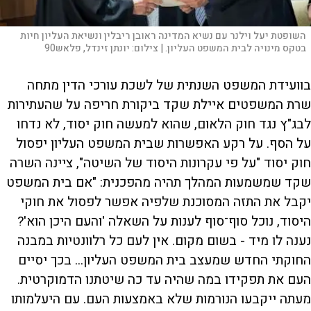
השופטת יעל וילנר עם נשיא המדינה ראובן ריבלין ונשיאת העליון חיות
בטקס מינויה לבית המשפט העליון. |
צילום:
יונתן זינדל, פלאש90
בוועידת המשפט השנתית של לשכת עורכי הדין מתחה
שרת המשפטים איילת שקד ביקורת חריפה על שהעתירות
לבג"ץ נגד חוק הלאום, שהוא למעשה חוק יסוד, לא נדחו
על הסף. על רקע האפשרות שבית המשפט העליון יפסול
חוק יסוד "על פי עקרונות היסוד של השיטה", ציינה השרה
שקד שמשמעות המהלך תהיה מהפכנית: "אם בית המשפט
יקבל את התזה המסוכנת שלפיה אפשר לפסול את חוקי
היסוד, נוכל סוף־סוף לענות על השאלה 'והעם היכן הוא'?
נענה לו מיד - בשום מקום. אין לעם כל רלוונטיות במבנה
החוקתי החדש שמעצב בית המשפט העליון... בכך יסיים
העם את תפקידו במה שהיה עד כה שיטתנו הדמוקרטית.
מעתה ייקבעו הנורמות שלא באמצעות העם. עם היעלמותו