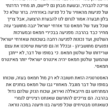
צריכה להבהיר, ובשעת מבחן גם ליישם, תג מחיר הדרגתי
של פגיעות מהאוויר על כל פגיעה באזרחיה. ברור שלא כל
בלון תבערה אמור לגרום לנו להבערת הרצועה, אבל צריך
שכל צעד של חמאס נגד אזרחי ישראל יגבה מתושבי עזה
מחיר כבד בהרבה: מפגיעה בבכירי חמאס ובמערכות
השלטון, ועד נכונות לפגיעה רחבה בשכונות שאזרחי ישראל
נפגעים מתושביהן - ובכלל זה גם פגיעות שיסכנו את עצם
שרידותו של שלטון חמאס. כי בסופו של דבר, לא ייתכן
שהמשך שלטון חמאס יהיה אינטרס ישראלי יותר מאינטרס
חמאסי.
האסטרטגיה הזאת חשובה לא רק מול חמאס בעזה, שכוחו
בסופו של דבר מוגבל. מאחורי גבו של חמאס בוחנים את
המתרחש גם חיזבאללה ואיראן, שכוח הנזק שלהם גדול
בהרבה. הם צריכים להתרשם שאנחנו רציניים לגמרי
כשאנחנו מבטיחים שכל פגיעה בנו תיענה במכה נוראה