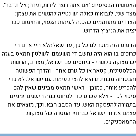
האנושית הבסיסית: "אם אתה רוצה לירות, תירה; אל תדבר".
מצד שני, לנבואות כאלה יש נטייה להגשים את עצמן:
הצדדים מתחממים כהכנה לעימות הצפוי, והחימום כבר
יצית את הניצוץ הדרוש.
הדפוס הזה מוכר לנו כל כך, עד שאלמלא חיי אדם היו
כרוכים בו הוא היה נחשב די משעמם: לשלטון חמאס בעזה
יש מצוקה כלשהי - ביחסים עם ישראל, מצרים, הרשות
הפלסטינית, קטאר או כל גורם אחר - והדרך הפשוטה
והבטוחה מבחינתו היא להצית עימות עם ישראל. לא כדי
להכריע אותה, כמובן - ראשי חמאס מבינים שאין להם
סיכוי לכך - אלא פשוט כדי לסחוט כמה הישגים זמניים
בתמורה להפסקת האש. עד הסבב הבא. וכך, מוצאים את
עצמם אזרחי ישראל כברווזי המטרה של מצוקות
החמאסניקים.