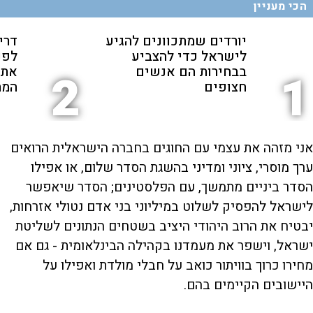
הכי מעניין
יורדים שמתכוונים להגיע
דרי
לישראל כדי להצביע
לפנ
בבחירות הם אנשים
את 
2
1
חצופים
המת
אני מזהה את עצמי עם החוגים בחברה הישראלית הרואים
ערך מוסרי, ציוני ומדיני בהשגת הסדר שלום, או אפילו
הסדר ביניים מתמשך, עם הפלסטינים; הסדר שיאפשר
לישראל להפסיק לשלוט במיליוני בני אדם נטולי אזרחות,
יבטיח את הרוב היהודי היציב בשטחים הנתונים לשליטת
ישראל, וישפר את מעמדנו בקהילה הבינלאומית - גם אם
מחירו כרוך בוויתור כואב על חבלי מולדת ואפילו על
היישובים הקיימים בהם.