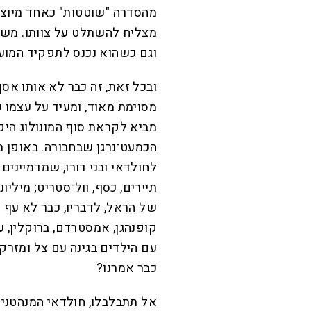
מהסדרה "שוטטות" כאחד מיוצרי
מצליח להשתלט על צוותו. משהו
וגם כשהוא נכנס לתפקיד המוע
ובכל זאת, זה כבר לא אותו אסף 
מסוימת מאוד, ומעיד על עצמו 
מביא לקראת סוף המונולוג הי
הכמעט־נרגן שבחבורה. באופן 
לחולדאי ובני דורו, שמדמיינים 
תיירים, כסף, וול־סטריט; מיליו
של הראל, לדבריו, כבר לא עף ע
קופנהגן, אמסטרדם, ברוקלין, ע
עם הילדים בגינה עם צל ומזרקה,
כבר אמרנו?