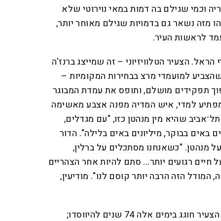
ה וכמי שגילם בה דמות במאי נוירוטי שלא
 מזה נשאר גם בדמויות שגילם מאוחר יותר,
מד לראשות העיר.
הראל. הצעיר הטלוויזיוני – זה שמייצג ברנז'ה
שהצביע למועמדי מרצ בבחירות המקומיות –
פוך תפקידים מושלם, ותופס את עמדת המבוגר
מפתיע למדי, איש המדיה מפנה אצבע מאשימה
תל־אביב שהיא מין מנהטן כזו, "עם מגדלים,
נים באים בבוקר, מיליונים באים בלילה". הדור
ל מנהטן. "כשאנחנו מסתכלים על ברלין,
ל חיים רגועים יותר... סתם להיות אחר הצהריים
 המודל הזה הרבה יותר קוסם לנו". מודיעין,
אל תתבלבלו, חולדאי המנהטני הצעיר חוגג בימים אלה 74 שנים להיווסדו;