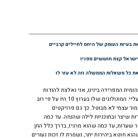
 בעיות העומק של היחס לחיילים קרביים
ישראל קצת חוששים מפניו
ת כל משאלות הממשלה וזה לא עזר לו
מית המפרידה בינינו, אני נאלצת להודות
שהקסם של אסף הראל עובד עליי. המונולוגים שלו בערוץ 10 היו על פי רוב
ומור עצמי לא מבוטל. כך גם פרויקטים
רות שיצר ובתוכניות לילה שהנחה. עד כמה
 שערות, עד כמה שהוא מרגיז, בדרך כלל החן
וא חוטא ביהירות יתר, נשמרת לו זכות נעורים