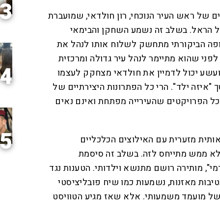
3
ם של ראש העיר הנוכחי, רון חולדאי, שמועברת
ל הראל. בשלב זה נשמע השחקן והבימאי
צופה הביקורתי מתחשק לשלוח אותו לנהל את
פני שהוא מתיימר לנהל עיר גדולה ומרכזית
4
עשע יכול לדמיין את חולדאי מצחקק לעצמו
 "איזה ילד". הרי כל הפתרונות היצירתיים של
כל הפרויקטים שהעירייה מפתחת ואינם נאים
5
אותית מזערית עם האילוצים הכלכליים
 לא ממש מתייחס לזה. בשלב זה סיסמת
י", מותירה רושם מתנשא וילדותי. הטענות נגד
בות מאזנות, נשמעות כמו שיח פובליציסטי
של מועמד משמעותי. אלא שאז מגיע הטוויסט