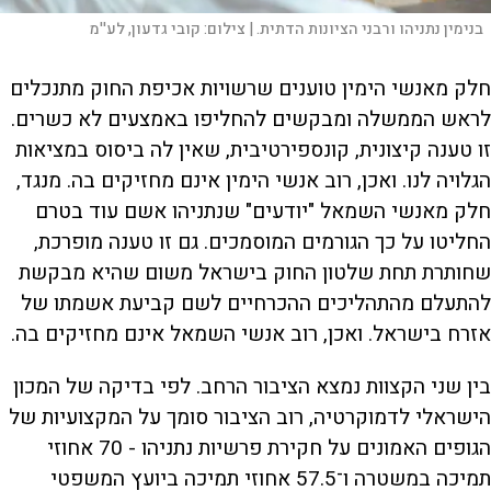
בנימין נתניהו ורבני הציונות הדתית. |
צילום:
קובי גדעון, לע''מ
חלק מאנשי הימין טוענים שרשויות אכיפת החוק מתנכלים
לראש הממשלה ומבקשים להחליפו באמצעים לא כשרים.
זו טענה קיצונית, קונספירטיבית, שאין לה ביסוס במציאות
הגלויה לנו. ואכן, רוב אנשי הימין אינם מחזיקים בה. מנגד,
חלק מאנשי השמאל "יודעים" שנתניהו אשם עוד בטרם
החליטו על כך הגורמים המוסמכים. גם זו טענה מופרכת,
שחותרת תחת שלטון החוק בישראל משום שהיא מבקשת
להתעלם מהתהליכים ההכרחיים לשם קביעת אשמתו של
אזרח בישראל. ואכן, רוב אנשי השמאל אינם מחזיקים בה.
בין שני הקצוות נמצא הציבור הרחב. לפי בדיקה של המכון
הישראלי לדמוקרטיה, רוב הציבור סומך על המקצועיות של
הגופים האמונים על חקירת פרשיות נתניהו - 70 אחוזי
תמיכה במשטרה ו־57.5 אחוזי תמיכה ביועץ המשפטי