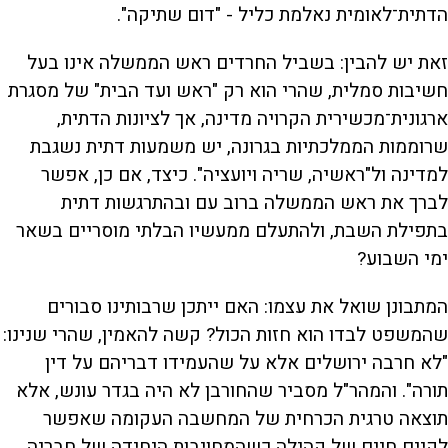
הדתית־לאומית נאלמת כליל - "דום שתיקה".
זאת יש להבין: בשביל החרדים ראש הממשלה אינו בעל
חשיבות סמלית, שהרי הוא רק "ראש ועד הבית" של מסגרת
ארגונית־מכשירית הקרויה מדינה, אך לציונות הדתית,
שרוממות הממלכתיות בגרונה, יש משמעות דתית נשגבת
למדינה ול"ראשיה, שריה ויועציה". כיצד, אם כן, אפשר
לברך את ראש הממשלה ברוב עם ובהתרגשות דתית
בתפילת השבת, ולהתעלם ממעשיו הבלתי מוסריים בשאר
ימי השבוע?
המתבונן שואל את עצמו: האם ייתכן שרבותינו סבורים
שהמשפט לבדו הוא חזות הכול? קשה להאמין, שהרי שנינו:
"לא חרבה ירושלים אלא על שהעמידו דבריהם על דין
תורה". והמהר"ל מסביר שהחורבן לא היה בגדר עונש, אלא
תוצאה טרגית הכרחית של המחשבה העקומה שאפשר
לקיים חיים של קהילה כשהמחויבות היחידה של חבריה