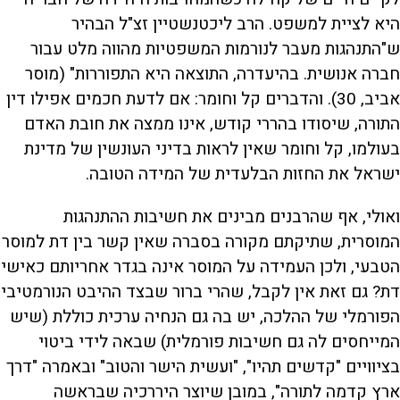
היא לציית למשפט. הרב ליכטנשטיין זצ"ל הבהיר
ש"התנהגות מעבר לנורמות המשפטיות מהווה מלט עבור
חברה אנושית. בהיעדרה, התוצאה היא התפוררות" (מוסר
אביב, 30). והדברים קל וחומר: אם לדעת חכמים אפילו דין
התורה, שיסודו בהררי קודש, אינו ממצה את חובת האדם
בעולמו, קל וחומר שאין לראות בדיני העונשין של מדינת
ישראל את החזות הבלעדית של המידה הטובה.
ואולי, אף שהרבנים מבינים את חשיבות ההתנהגות
המוסרית, שתיקתם מקורה בסברה שאין קשר בין דת למוסר
הטבעי, ולכן העמידה על המוסר אינה בגדר אחריותם כאישי
דת? גם זאת אין לקבל, שהרי ברור שבצד ההיבט הנורמטיבי
הפורמלי של ההלכה, יש בה גם הנחיה ערכית כוללת (שיש
המייחסים לה גם חשיבות פורמלית) שבאה לידי ביטוי
בציוויים "קדשים תהיו", "ועשית הישר והטוב" ובאמרה "דרך
ארץ קדמה לתורה", במובן שיוצר היררכיה שבראשה