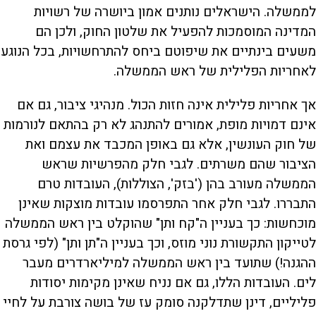
לממשלה. הישראלים נותנים אמון ביושרה של רשויות
המדינה המוסמכות להפעיל את שלטון החוק, ולכן הם
משעים בינתיים את שיפוטם ביחס להתרחשויות, בכל הנוגע
לאחריות הפלילית של ראש הממשלה.
אך אחריות פלילית אינה חזות הכול. מנהיגי ציבור, גם אם
אינם דמויות מופת, אמורים להתנהג לא רק בהתאם לנורמות
של חוק העונשין, אלא גם באופן המכבד את עצמם ואת
הציבור שהם משרתים. לגבי חלק מהפרשיות שראש
הממשלה מעורב בהן ('בזק', הצוללות), העובדות טרם
התבררו. לגבי חלק אחר התפרסמו עובדות מוצקות שאינן
מוכחשות: כך בעניין ה"קח ותן" שהוקלט בין ראש הממשלה
לטייקון התקשורת נוני מוזס, וכך בעניין ה"תן ותן" (לפי גרסת
ההגנה!) שתועד בין ראש הממשלה למיליארדרים מעבר
לים. העובדות הללו, גם אם נניח שאינן מקימות יסודות
פליליים, דינן שתדלקנה סומק עז של בושה צורבת על לחיי