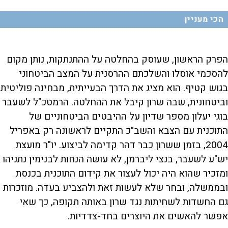
הכי מעניין
הפרק הראשון, שעוסק בהחלטה על ההתנתקות, נותן מקום
להסכמי אוסלו והשלכתם ההרסנית על המצב הביטחוני
בגוש קטיף. הוא מציג את הדרך הבעייתית, מבחינה פוליטית
וביטחונית, שבה שרון קיבל את ההחלטה. הרמטכ"ל לשעבר
בוגי יעלון מספר שדיון על ההיבטים הביטחוניים של
התוכנית עם הצבא והשב"כ התקיים לראשונה רק באפריל
2004, בזמן ששרון כבר דהר קדימה לביצוע. יו"ר מועצת
יש"ע לשעבר, בנצי ליברמן, לא עושה הנחות לבנימין נתניהו
ומזכיר שהוא היה יכול לעצור את קידום התוכנית בכנסת
ובממשלה, ובחר שלא לעשות זאת ולהצביע בעדה. מוזכרות
גם החשדות לשחיתות נגד שרון באותה תקופה, כך שאי
אפשר להאשים את היוצרים בחד-צדדיות.