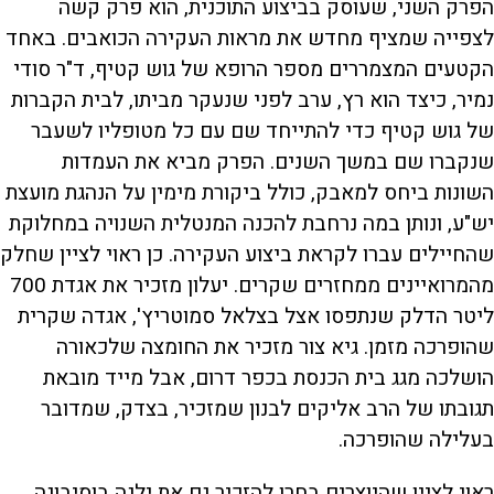
הפרק השני, שעוסק בביצוע התוכנית, הוא פרק קשה
לצפייה שמציף מחדש את מראות העקירה הכואבים. באחד
הקטעים המצמררים מספר הרופא של גוש קטיף, ד"ר סודי
נמיר, כיצד הוא רץ, ערב לפני שנעקר מביתו, לבית הקברות
של גוש קטיף כדי להתייחד שם עם כל מטופליו לשעבר
שנקברו שם במשך השנים. הפרק מביא את העמדות
השונות ביחס למאבק, כולל ביקורת מימין על הנהגת מועצת
יש"ע, ונותן במה נרחבת להכנה המנטלית השנויה במחלוקת
שהחיילים עברו לקראת ביצוע העקירה. כן ראוי לציין שחלק
מהמרואיינים ממחזרים שקרים. יעלון מזכיר את אגדת 700
ליטר הדלק שנתפסו אצל בצלאל סמוטריץ', אגדה שקרית
שהופרכה מזמן. גיא צור מזכיר את החומצה שלכאורה
הושלכה מגג בית הכנסת בכפר דרום, אבל מייד מובאת
תגובתו של הרב אליקים לבנון שמזכיר, בצדק, שמדובר
בעלילה שהופרכה.
ראוי לציין שהיוצרים בחרו להזכיר גם את ילנה בוסיבונה,