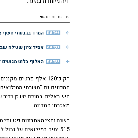
חיה מיוחדת במינה.
עוד כתבות בנושא
דעה
המרד בגבעתי חשף את
דעה
אסיר ציון שגילה שב
דעה
האלוף בלוט מגשים א
רק כ־120 אלף פרטים מקנ
המכונים גם "משרתי המילואים ה
הישראלית. בתוכם יש זן נדיר ע
מאזרחי המדינה.
בשנה וחצי האחרונות פגשתי מ
515 ימים במילואים על גבול