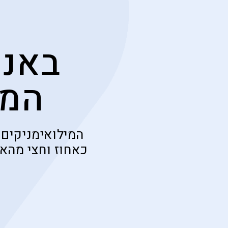
באנו
המח
המילואימניקים 
כאחוז וחצי מהאו