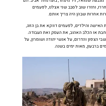
גבעת־שמואל, ניר מיצהר, בועז מתל־אביב. הם
ררו, וחזרו שוב לסבב שני אצלנו, לפעמים
ות אחרות שבהן היה צריך אותם.
 האישה והילדים, לפעמים דווקא את בן הזוג,
בת או הכלב האהוב, את העסק ואת העבודה.
בי הצפון והדרום, על אנשי יהודה ושומרון, על
ים ברבעון, מאות ימים בשנה.