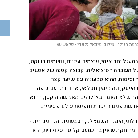
מת הגולן. |
צילום:
מיכאל גלעדי - פלאש 90
גל יחד איתי, עוצמים עיניים, נושמים בשקט,
ל העובדת הסוציאלית. קבוצה קטנה של אנשים
 וסיפוח, ההיא טבעונית עם שיער קצר
ייטק, וזה מימין חקלאי; אחד דתי עם כיפה
הר שלא מאמין בא־לוהים מאז שהיה קטן; ההוא
ארשת פנים חייכנית ותפיסת עולם פסימית.
לוני, הימני והשמאלני, הטבעונית והקרניבורית -
 מרוחקת שאין בה כמעט קליטה סלולרית, הוא