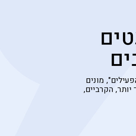
טים
ים
עילים", מונים
יותר, הקרביים,