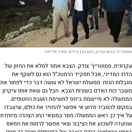
סמוטריץ' בגוש עציון, השבוע |
צילום:
מאיר אליפור
עקרונית, סמוטריץ' צודק. הצבא אמור למלא את החזון של
הדרג המדיני, אבל תפקיד הרמטכ"ל הוא גם לשקף את
מגבלות הכוח. ממשלת ישראל לא עושה דבר כדי לפתור את
משבר כוח האדם בשורות הצבא. חבל גם שאת אותו עיקרון
הממשלה לא מיישמת ביחס למשימת השבת החטופים.
במקום להסביר מדוע אי אפשר להחזיר את כולם, שיעבדו
על איך כן. ראש הממשלה מסר במוצאי החג הצהרה מיוחדת
שנועדה לשכנע את הציבור שאי אפשר לרמות את חמאס
באופן שיאפשר קודם השבה של החטופים ואחר כך סיום