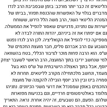
הליטאים זה כבר יותר מורכב: בזמן שבסביבת הרב לנדו
מדברים בגלוי על האפשרות שהכנסת תפוזר, בביתו של
המנהיג הליטאי השני, הרב משה הלל הירש, ששוחח
ישירות עם נתניהו, מדגישים שאסור להפיל את הממשלה.
גם אם יפתרו את זה ביניהם, יהדות התורה לבדה לא
מספיקה כדי להפיל את הקואליציה. לכן הרב לנדו נפגש
השבוע עם הרב אברהם סלים, חבר מועצת החכמים של
ש״ס. הוא הרבה פחות מוכר לציבור הכללי, בטח בהשוואה
למי שנחשב יריבו בתוך המועצה, הרב הראשי לשעבר יצחק
יוסף, אבל בתוך האצולה הישיבתית של ש״ס הוא בעל
מעמד, ונחשב מלכתחילה מקורב לליטאים. תחרות לא
סמויה בינו ובין הרב יוסף הובילה להקצנה של מועצת
החכמים באופן שמסנדל את דרעי משני הכיוונים. נתניהו
מלומד באולטימטומים חרדיים, וגם בכניעות מפוארות
שלהם. הפעם, הם נשבעים, זה יהיה אחרת. נראה. התאריך
הקובע בכל מקרה הוא חג השבועות. ספירת העומר היא גם