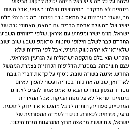
עלתה על כל מה שישראל הייתה יכולה לבקש. הביצוע
בינתיים לא מתקדם. החימושים נשלחו בשפע, אבל משום
מה, שערי הגיהינום על חמאס טרם נפתחו. מה כן היה? מו״מ
ישיר של ממשלת ארצות הברית עם חמאס, מאחורי גבה של
ישראל. מו״מ ישיר ומפתיע עם איראן, שלפי דיווחים השבוע
התקדם כבר לשלב חילופי טיוטות. טראמפ נשבע שוב ושוב
שלאיראן לא יהיה נשק גרעיני, אבל לפי הדיווח שלא
הוכחש הוא בלם מתקפה ישראלית על הגרעין האיראני.
עצם חשיפתה, במסגרת הדליפות הכרוניות בצמרת הממשל
החדש, איננה בשורה טובה. נוסיף על כך את דברי השבח
לארדואן, שבונה את כוחו בסוריה ועשוי להפוך לאיום
מטריד מצפון.בחודש הבא טראמפ אמור להגיע לאזורנו.
בינתיים ישראל לא על מפת הביקור, אבל המארחת
המרכזית, סעודיה, חותרת לקבל מהנשיא אור ירוק לתוכנית
גרעין, אזרחית לכאורה. בניגוד לעמדה המסורתית של
ישראל, שחוששת מהאצת מרוץ התגרענות מזרח־תיכוני.