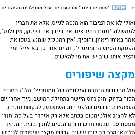
דעה
"עומדים ביחד" עם הערבים, אבל מתפלגים מהיהודים
ואולי לא את הציבור הוא מנסה לגייס, אלא את חבריו
לממשלה. "נגמרו התירוצים, אין ביידן, אין בלינקן, אין גלנט",
אמר באותו ריאיון, והוסיף: "אין רמטכ״ל שמנע בגופו את
הפסקת הסיוע ההומניטרי". יומיים אחר כך בא אייל זמיר
והציל אותו. שוב יש את מי להאשים.
מקצה שיפורים
מול מחשבות הרחבת המלחמה של סמוטריץ', הלו"ז החרדי
הפוך בדיוק: חוק גיוס היישר בתחילת המושב, מיד אחרי יום
העצמאות. הרבנים שלפני החג השתכנעו, לבקשת נתניהו,
לא להציב אולטימטום בכתב אלא רק אזהרה בעל פה, חזרו
מפסח עם תובנות חדשות והם מנסים לתקן. בבית המנהיג
הליטאי הרב דב לנדו עושים עכשיו מקצה שיפורים לגיבוש