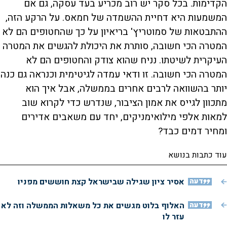
הקדימות. בכל סקר יש רוב מכריע בעד עסקה, גם אם
המשמעות היא דחיית ההשמדה של חמאס. על הרקע הזה,
ההתבטאות של סמוטריץ' בריאיון על כך שהחטופים הם לא
המטרה הכי חשובה, סותרת את היכולת להגשים את המטרה
העיקרית לשיטתו. נניח שהוא צודק והחטופים הם לא
המטרה הכי חשובה. זו ודאי עמדה לגיטימית וכנראה גם כנה
יותר בהשוואה לרבים אחרים בממשלה, אבל איך הוא
מתכוון לגייס את אמון הציבור, שנדרש כדי לקרוא שוב
למאות אלפי מילואימניקים, יחד עם משאבים אדירים
ומחיר דמים כבד?
עוד כתבות בנושא
דעה
אסיר ציון שגילה שבישראל קצת חוששים מפניו
דעה
האלוף בלוט מגשים את כל משאלות הממשלה וזה לא
עזר לו