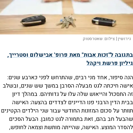
גירושין |
צילום:
שאטרסטוק
בתגובה ל"זכות אבות" מאת פרופ' אבישלום וסטרייך,
גיליון פרשת ויקהל
הנה סיפור, אחד מני רבים, שהתרחש לפני כארבע שנים:
אישה חיכתה לגט מבעלה הסרבן במשך שש שנים, ובשלב
זה התסכול והייאוש שלה עלו על גדותיהם. במהלך דיון
בבית הדין הרבני פנו הדיינים לצדדים בהצעה: האישה
תוותר על סכום המזונות החודשי עבור שני הילדים הקטינים
שהבעל חב בהם, זאת בתמורה לגט כמובן. הבעל הסכים
להסדר המוצע. האישה, שהייתה מותשת וצמאה לחופש,