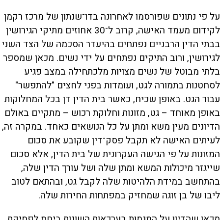
על פי נתונים שפורסמו לאחרונה בדו־שנתון של מרכז רקמן
לקידום מעמד האישה, קרוב ל־30 אחוזים מתיקי הגירושין
בבתי הדין הרבניים נפתחים בהיעדר הסכמה של הצד השני
לגירושין, ורוב התיקים נפתחים על ידי נשים. מכאן שמספר
בלתי מבוטל של נשים מצויות מלכתחילה במצב פגיע
לסחטנות בתמורה לגט, ועומדות בפני לחצים "להתפשר"
עבור הגט. באופן שכיח, כאשר בית הדין דן בכל המחלוקות
באופן מאוחד – גט, מזונות וחלוקת רכוש – מתקיים באולם
הדיונים מעין משא ומתן על כל הנושאים כאחד. במקרה זה,
לעיתים האישה לא תקבל פסק־דין שקובע את סכום
המזונות על פי הגישה העקרונית של בית הדין, אלא סכום
שייגזר מיכולות המשא ומתן שלה ושל עורך הדין שלה,
בהתחשב במידת הלהיטות שלה לקבל גט, ובהתאם לטוב
ליבו של בן זוגה שמחזיק במפתחות החירות שלה.
מכאן שהדיון על המגמות בערכאות השונות ביחס לפסיקת