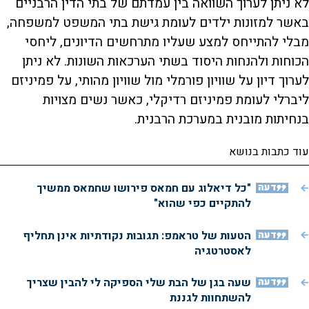
לא ניתן לערוך השוואה בין עמדתם של בתי הדין הרבניים
באשר למזונות ילדים לעומת גישת בתי המשפט למשפחה,
מבלי להתייחס למצע שעליו מתרחשים הדיונים, ליחסי
הכוחות ולהנחות היסוד בשתי הערכאות השונות. לא ניתן
לערוך דיון על שוויון פורמלי מול שוויון מהותי, על פמיניזם
ליברלי לעומת פמיניזם רדיקלי, כאשר נשים מצויות
בנחיתות מובנית במערכת הרבנית.
עוד כתבות בנושא
דעה
"כל דיאלוג עם חמאס פירושו שחמאס ממשיך
להתקיים כפי שהוא"
דעה
הטעות של טראמפ: תגובות נקודתיות אינן תחליף
לאסטרטגיה
דעה
שעה בגן של הבת שלי הספיקה לי להבין שצריך
להשתחוות לגננת