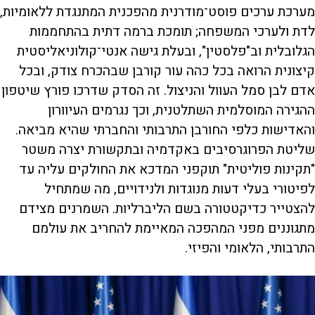
מערכת ערכים פוסט־מודרנית מהפכנית המתנגדת ללאומיות,
לדת ולערכי המשפחה; תומכת ברמה דתית בהתחממות
הגלובלית וב"פלסטין", ובעלת גישה אנטי־קולוניאליסטית
קיצונית הרואה בכל כהה עור קורבן שבהכרח צודק, ובכל
אדם לבן סמל העוול והניצול. זה הסדק שדרכו פורץ שיטפון
ההגירה המוסלמית השתלטנית, וכך נגרמים העיוורון
והאדישות כלפי החורבן התרבותי והחברתי שהיא מביאה.
שליטת הפרוגרסיבים באקדמיה ובתקשורת יצרה משטר
"תקינות פוליטית" תוקפני המדכא את החולקים עליה עד
לפיטורי בעלי דעות מנוגדות ולנידויים, מה שמתחיל
להצטייר כדיקטטורה בשם הליברליות. השמרנים מצידם
מתגוננים מפני המהפכה המאיימת להחריב את עולמם
התרבותי, הלאומי והפיזי.