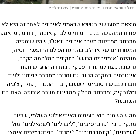
דגל ישראל נפרש על גג בית הנשיא |
צילום:
ללא
תוצאת מסעו של הנשיא טראמפ לאירופה לאחרונה היא לא
פחות ממהפכה. בניגוד מוחלט לברק אובמה, קודמו, טראמפ
מתרחק ממדינות מערב אירופה ונאט"ו, שהיו שותפיה
המסורתיים של ארה"ב בהנהגת העולם החופשי. רוסיה,
מנהיגת "אימפריית הרשע" בתקופת המלחמה הקרה,
נחשבת כעת למתחרה עסקית במקרה הרע ושותפת
אינטרסים במקרה הטוב. גם נתניהו מתקרב לפוטין ולעוד
חברות בגוש הסובייטי לשעבר, ובהן הונגריה, פולין, צ'כיה
וסלובקיה, ומתרחק מחלק ממדינות מערב אירופה. האם הם
השתגעו?
מה שהשתנה הוא העימות האידיאולוגי העולמי, שכיום
מתקיים בין "פרוגרסיבים", "ליברלים" ו"שמאלנים", מול
"שמרנים", "קונסרבטיבים" ו"ימנים". הפרוגרסיבים אימצו