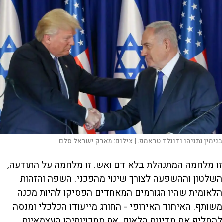
בנימין נתניהו ודונלד טראמפ. |
צילום:
מארק ישראל סלם
זו מלחמה המתנהלת בלא דם ואש. זו מלחמה על התודעה,
השלטון וההשפעה לצורך שינוי מהפכני. השפה והזהות
הלאומית שהיו הגורמים המאחדים הפסיקו להיות מכנה
משותף. האיחוד האירופי - החורג מייעודו הכלכלי ומנסה
להחליף את מדינות הלאום, את סמכויותיהן העצמאיות