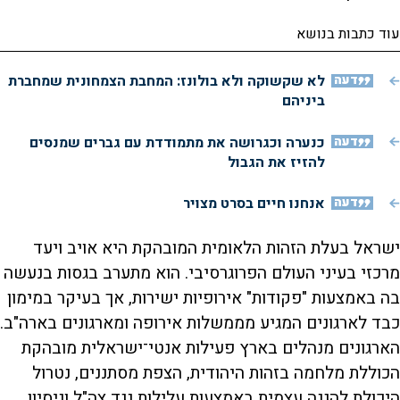
עוד כתבות בנושא
דעה
לא שקשוקה ולא בולונז: המחבת הצמחונית שמחברת
ביניהם
דעה
כנערה וכגרושה את מתמודדת עם גברים שמנסים
להזיז את הגבול
דעה
אנחנו חיים בסרט מצויר
ישראל בעלת הזהות הלאומית המובהקת היא אויב ויעד
מרכזי בעיני העולם הפרוגרסיבי. הוא מתערב בגסות בנעשה
בה באמצעות "פקודות" אירופיות ישירות, אך בעיקר במימון
כבד לארגונים המגיע מממשלות אירופה ומארגונים בארה"ב.
הארגונים מנהלים בארץ פעילות אנטי־ישראלית מובהקת
הכוללת מלחמה בזהות היהודית, הצפת מסתננים, נטרול
היכולת להגנה עצמית באמצעות עלילות נגד צה"ל וניסיון