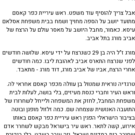
אבל צריך להוסיף עוד משפט. ראש עיריית כפר קאסם
מתועד יושב על הספה מחויך ושמח בבית משפחת אסלאם
עיסא. כאמור, מחבל היושב על מאסר עולם על הרצח של
אביב מורג בתל אביב.
מורג ז"ל היה בן 29 כשנרצח על ידי עיסא. שלושה חודשים
לפני שנרצח התארס אביב לאהובת ליבו. כמה חודשים
אחרי הרצח, אביו של אביב מורג, דוד מורג - מתאבד.
טרגדיה נוראית שמנוול בן עוולה מכפר קאסם אחראי לה.
וראש העיר וחברי כנסת מעיזים, בלי בושה, לעלות לבית
משפחת המחבל, לחזק את המשפחה ולייחל לשחרורו של
התועבה האנושית שצמחה שם. כמה זלזול מופגן ובוטה
בציבור הישראלי הפגין ראש עיריית כפר קאסם באותו
אירוע, קשה לתאר. ראש עיר בישראל מבקש לשחרר אדם
שחירב בית במדינת ישראל. וזה עובר בשקט. בלי ביקורת.