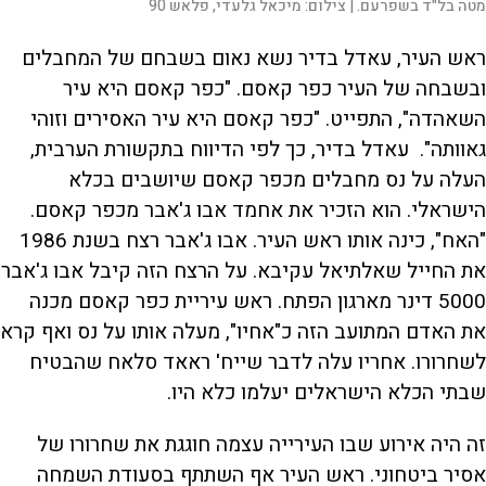
מטה בל"ד בשפרעם. |
צילום:
מיכאל גלעדי, פלאש 90
ראש העיר, עאדל בדיר נשא נאום בשבחם של המחבלים
ובשבחה של העיר כפר קאסם. "כפר קאסם היא עיר
השאהדה", התפייט. "כפר קאסם היא עיר האסירים וזוהי
גאוותה". עאדל בדיר, כך לפי הדיווח בתקשורת הערבית,
העלה על נס מחבלים מכפר קאסם שיושבים בכלא
הישראלי. הוא הזכיר את אחמד אבו ג'אבר מכפר קאסם.
"האח", כינה אותו ראש העיר. אבו ג'אבר רצח בשנת 1986
את החייל שאלתיאל עקיבא. על הרצח הזה קיבל אבו ג'אבר
5000 דינר מארגון הפתח. ראש עיריית כפר קאסם מכנה
את האדם המתועב הזה כ"אחיו", מעלה אותו על נס ואף קרא
לשחרורו. אחריו עלה לדבר שייח' ראאד סלאח שהבטיח
שבתי הכלא הישראלים יעלמו כלא היו.
זה היה אירוע שבו העירייה עצמה חוגגת את שחרורו של
אסיר ביטחוני. ראש העיר אף השתתף בסעודת השמחה