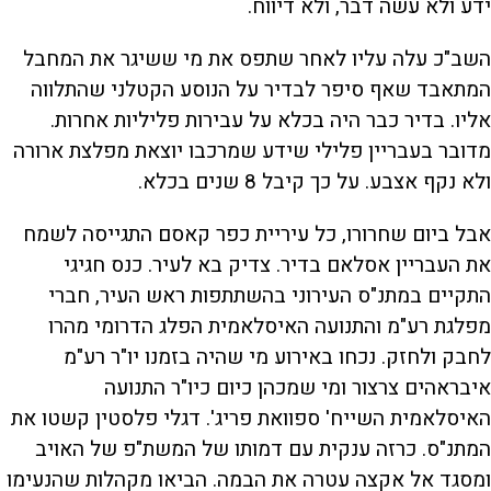
ידע ולא עשה דבר, ולא דיווח.
השב"כ עלה עליו לאחר שתפס את מי ששיגר את המחבל
המתאבד שאף סיפר לבדיר על הנוסע הקטלני שהתלווה
אליו. בדיר כבר היה בכלא על עבירות פליליות אחרות.
מדובר בעבריין פלילי שידע שמרכבו יוצאת מפלצת ארורה
ולא נקף אצבע. על כך קיבל 8 שנים בכלא.
אבל ביום שחרורו, כל עיריית כפר קאסם התגייסה לשמח
את העבריין אסלאם בדיר. צדיק בא לעיר. כנס חגיגי
התקיים במתנ"ס העירוני בהשתתפות ראש העיר, חברי
מפלגת רע"מ והתנועה האיסלאמית הפלג הדרומי מהרו
לחבק ולחזק. נכחו באירוע מי שהיה בזמנו יו"ר רע"מ
איבראהים צרצור ומי שמכהן כיום כיו"ר התנועה
האיסלאמית השייח' ספוואת פריג'. דגלי פלסטין קשטו את
המתנ"ס. כרזה ענקית עם דמותו של המשת"פ של האויב
ומסגד אל אקצה עטרה את הבמה. הביאו מקהלות שהנעימו