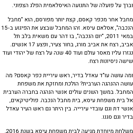
וברך על פועלה של התנועה האיסלאמית הפלג הצפוני.
מחבל אחר מכפר קאסם, קצת יותר מפורסם, הוא "מחבל
הנכבה", אסלאם עיסא. זהו המחבל שבצע את הפיגוע ב-15
במאי 2011, "יום הנכבה", בו דהר עם משאית בלב תל
אביב, רצח את אביב מורג, בחור צעיר, ופצע 17 אנשים.
נגזרו עליו מאסר עולם ועוד 40 שנה על רצח של יהודי ועוד
שישה ניסיונות רצח.
ומה עושה עו"ד עאדל בדיר, ראש עיריית כפר קאסם? מה
עושה ההנהגה הערבית? הולכת ומחזקת את משפחת
המחבל. במשך השנים עולים אנשי הנהגה בחברה הערבית
אל בית משפחת עיסא, בית מחבל הנכבה. פוליטיקאים,
אנשי דת וגם עובדי עירייה. בין היתר גם ראש העיר עאדל
בדיר וגם סגנו.
משלחת מיוחדת מגיעה לבית משפחת עיסא בשנת 2016.