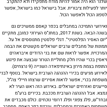
שלנו" הוא היה אמור להיות מודח מתפקידו ולא להתקרב
יותר לפעילות ציבורית. אבל בישראל כמו בישראל, אפשר
לספוג הכול ולאפשר הכול.
ואירועי התמיכה במחבלים בכפר קאסם ממשיכים גם
בשנה הבאה. בשנת 2017, במתנ"ס העירוני כמובן, מתקיים
"יום האסיר הפלסטיני". דגלי פלסטין מתנוססים אל על.
תמונות של מחבלים ערבים ישראלים מקשטים את הבמה
המרכזית. אפשר לראות שם את בני הדודים איבראהים
ויאסין בכרי שהיו חלק מחוליית הטרור שבצעה את פיגוע
התופת בצמת מירון באינתיפאדה השנייה (9 נרצחים).
לאירוע מגיעים בכירי ההנהגה הערבית בישראל. בנוסף לבני
משפחת בכרי, אפשר לראות אסירים שרצחו חיילי צה"ל,
סייענים ואזרחים ישראלים. באירוע הזה ראש העיר לא
נמצא. אבל ההנהגה הערבית מככבת. בכירים ברע"מ
ובחד"ש, פלג צפוני ופלג דרומי נוכחים. כולם מכבדים את
משפחות האסירים והמחבלים. עיריית כפר קאסם, מסתבר,