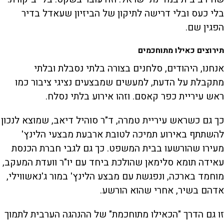
בלי כעס ובלי דרישה לתיקון של הביזיון שעאדל בדיר
הפגין שם.
תירוצים כאילו מתוחכמים
אנחנו, היהודים, סלחנים בצורה בלתי נסבלת ובלתי
מתקבלת על הדעת, למעשים שמבצעים נציגי ציבור כמו
ראש עיריית כפר קאסם. וזהו אירוע בלתי נסלח.
כך גם כשראש עיריית טמרה, ד"ר סוהיל דיאב, שמוצא לנכון
להשתתף באירוע תמיכה לטובת ארבעת מבצעי הלינץ'
מעירו שהורשעו בבית המשפט. כך גם לגבי חברת הכנסת
עאידה תומא סלימאן שהולכת ביחד עם יו"ר וועדת המעקב,
מוחמד בארכה, ונפגשת עם מבצע הלינץ' במור ג'נאשווילי,
אדהם בשיר, אחרי שהוא הורשע.
זו גם הדרך "הכאילו מתוחכמת" של ההנהגה הערבית לתמוך