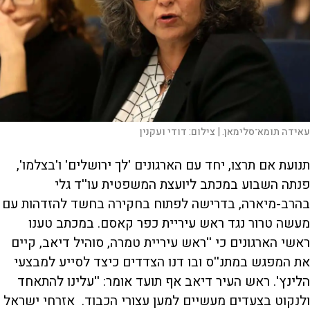
עאידה תומא־סלימאן. |
צילום:
דודי ועקנין
תנועת אם תרצו, יחד עם הארגונים 'לך ירושלים' ו'בצלמו',
פנתה השבוע במכתב ליועצת המשפטית עו''ד גלי
בהרב-מיארה, בדרישה לפתוח בחקירה בחשד להזדהות עם
מעשה טרור נגד ראש עיריית כפר קאסם. במכתב טענו
ראשי הארגונים כי ''ראש עיריית טמרה, סוהיל דיאב, קיים
את המפגש במתנ''ס ובו דנו הצדדים כיצד לסייע למבצעי
הלינץ'. ראש העיר דיאב אף תועד אומר: ''עלינו להתאחד
ולנקוט בצעדים מעשיים למען עצורי הכבוד. אזרחי ישראל