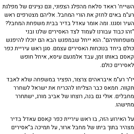
השייח' ראאד סלאח מהפלג הצפוני, וגם נציגים של מפלגת
רע"מ באים לחזק את הורי המחבל. אליהם מצטרפים ראש
העיר וסגנו. ומה אומר עאדל בדיר בבית משפחת המחבל?
"זהו כבוד עבורנו לעמוד לצד האסירים שלנו ובני
משפחותיהם". הוא ייחל שבמפגש הבא הם יוכלו להיפגש
כולם ביחד בנוכחות האסירים עצמם. סגן ראש עיריית כפר
קאסם באותו זמן, עבד אלמנעם עיסא, איחל חופש
לאסירים כולם.
יו"ר רע"מ איבראהים צרצור, הפציר במשפחה שלא לאבד
תקווה. חמאס כבר הצליחו להכריח את ישראל לשחרר
מחבלים. אולי גם בנה, רוצחו של אביב מורג, ישתחרר
מתישהו.
על האירוע הזה, בו ראש עיריית כפר קאסם עאדל בדיר
מצהיר בתוך ביתו של מחבל ארור, על תמיכה ב"אסירים