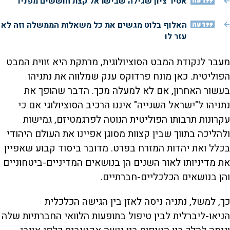
דעה
אסיר ציון שגילה שבישראל קצת חוששים מפניו
דעה
האלוף בלוט מגשים את כל משאלות הממשלה וזה לא
עזר לו
מעבר לנקודת המבט הסוציולוגית, מרתקת היא זווית המבט
הפוליטית. כאן מונח פרדוקס ענק שמלווה את נתניהו
בעשור האחרון, אם לא למעלה מכך. הדבר שהופך את
נתניהו ל"ישראל השנייה" איננו הרכיב הסוציולוגי אם כי
עקרונות תרבותו הפוליטית הנוטה לפרגמטיזם, גמישות
ולהליכה בתווך שבין קצוות מסוגן אפיינו את העולם היהודי
בכלל ואת יהדות המזרח בפרט. מדובר ביסוד קבוע שאפיין
את מדיניותו לאור השנים הן בנושאים המדיניים-ביטחוניים
והן בנושאים הכלכליים-חברתיים.
כך, למשל, נתניה ניסה לאזן בין הגישה הכלכלית
הניאו-ליברלית לבין טיפול בתופעות הלוואי החברתיות שלה