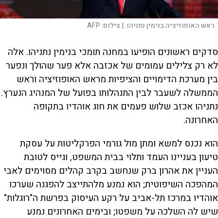
ראש האופוזיציה בנימין נתניהו. |
צילום:
AFP
סדקים ראשונים הופיעו במחנה תומכי בנימין נתניהו. אלה
לא רק צלילים עמומים של אכזבה אלא פער שהולך ונפער
בין מערכת הדימויים והציפיות מראש האופוזיציה וראש
הממשלה לשעבר לבין התנהלותו בפועל של המנהיג הנערץ.
נתניהו אכזב שלוש פעמים את חוג אוהדיו בתקופה
האחרונה.
הוא נכנס למשא ומתן מול גורמי הפרקליטות על עסקת
טיעון בעניינו העמד ותלוי בבית המשפט, וגייס לטובת
העניין את אהרון ברק שנחשב בקרב קהלים מסוימים לאבי
המהפכה השיפוטית; הוא נמנע מלהתייצב להפגנה שערכו
אוהדיו במרכז תל-אביב על רקע העיסוק בפרשת ה"רוגלות"
שיש לה השלכה על משפטו; ובימים האחרונים נמנע