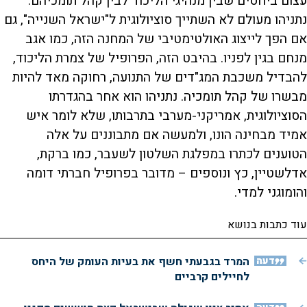
עצום ביחסים שבין מנהיגי הליכוד לבין קהל תומכיהם.
נתניהו מעולם לא השתייך סוציולוגית ל"ישראל השנייה", גם
אם הפך לייצוג האולטימטיבי של המחנה הזה, כמו אגב
מנחם בגין לפניו. בהיבט הזה, הפרופיל של צמרת הליכוד,
להבדיל משכבת המג"דים של התנועה, רחוקה מאד להיות
מבשרו של קהל תומכיה. נתניהו הוא אחר בהגדרתו
הסוציולוגית, אמריקני-מערבי בתרבותו, שלא לומר איש
אמיד מבחינה הונו, ולמעשה אם מתבוננים על אלה
הטוענים לכתרו במפלגת השלטון לשעבר, כמו ברקת,
אדלשטיין, כץ ונוספים – מדובר בפרופיל חברתי דומה
והומוגני למדי.
עוד כתבות בנושא
דעה
המרד בגבעתי חשף את בעיות העומק של היחס
לחיילים קרביים