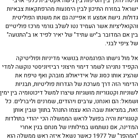
וניסה להלך בין הטיפות בין גישה אקטיבית כלפי אויבי
ישראל במזרח התיכון לבין הימנעות מהרפתקאות צבאיות
גדולות. גישת אמצע זו אפיינה גם את משנתו הפוליטית
והקואליציות אשר העמיד נטו לשלב גורמי מרכז פוליטיים
בין אם המדובר ב"יש עתיד" של יאיר לפיד או ב"התנועה"
של ציפי לבני.
אל מול גישתו הפרגמטית בנושאי מדיניות ופוליטיקה
הקפיד נתניהו לשמר דימוי חיצוני רביזיוניסטי נוקשה למדי
שהציג אותו כסוג של אידיאולוג מובהק ואף טיפח את
הדימוי הזה דרך מערכת של הגדרות פוליטיות, תבניות
לשוניות וקטגוריות מושגיות שיצרו למשל דיכוטומיה בין ימין
ושמאל: הם ואנחנו, ערבים ויהודים, שמרנים וליברלים. כל
זאת, במציאות שבה הוא עצמו התנהל בתווך שבין אותן
קטגוריות והיה בפועל לראש הממשלה הכי יהודי בתולדות
המדינה, אם נשתמש במילותיו של מנחם בגין אחרי
"המהפך" של 1977 כאשר נשאל איזה ראש ממשלה הוא