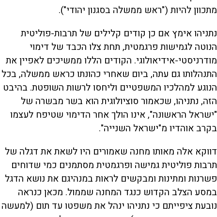
מתכוון להיות ("ראש ממשלה בסגנון יהודי").
נתניהו אימץ אם כן קודים קלילים של תרבות-פוליטית
הנוטה לגמישות פרגמטית, תחת צלו הכבד של דימוי
מודרניסטי-אידיאולוגי. הקודים הללו ממשיכים לאפיין את
התנהלותו גם עתה, ביום שאחרי כהונתו כראש ממשלה, בכל
הנוגע למהלכיו המשפטיים וליחסו לרשות השופטת. בהיבט
הזה, נתניהו, שכאמור סוציולוגית הוא בשר מבשרה של
"ישראל הראשונה", אינו הולך אחר הדימוי שטיפח לעצמו
בקרב אוהדיו מ"ישראל השנייה".
דווקא אלה מאותו מחנה שאמורים היו לשאת את דגלה של
תרבות פוליטית גמישה ופרגמטית מסתמנים כמי שדוחים
פשרנות ומתינות ומבקשים לראות במנהיגם את נושא הדגל
במסע הצלב הקדוש כנגד המחנה שממול. מכאן כנראה
נובעת ציפייתם כי נתניהו ינהל את משפטו עד תום (למעשה