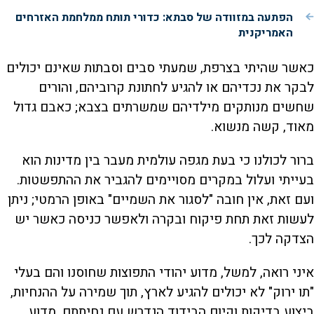
הפתעה במזוודה של סבתא: כדורי תותח ממלחמת האזרחים
האמריקנית
כאשר שהיתי בצרפת, שמעתי סבים וסבתות שאינם יכולים
לבקר את נכדיהם או להגיע לחתונת קרוביהם, והורים
שחשים מנותקים מילדיהם שמשרתים בצבא; כאבם גדול
מאוד, קשה מנשוא.
ברור לכולנו כי בעת מגפה עולמית מעבר בין מדינות הוא
בעייתי ועלול במקרים מסויימים להגביר את ההתפשטות.
ועם זאת, אין חובה "לסגור את השמיים" באופן הרמטי; ניתן
לעשות זאת תחת פיקוח ובקרה ולאפשר כניסה כאשר יש
הצדקה לכך.
איני רואה, למשל, מדוע יהודי התפוצות שחוסנו והם בעלי
"תו ירוק" לא יכולים להגיע לארץ, תוך שמירה על ההנחיות,
ביצוע בדיקות וקיום הבידוד הנדרש עם נחיתתם. מדוע,