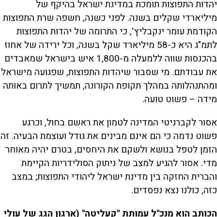
יהדות התפוצות תומכת במדינת ישראל בהיקף של
מיליארדי שקלים בשנה. לפני כשנה, חשפה שרת התפוצות
הקודמת עומר ינקבליץ', כי התרומה של יהדות התפוצות
לתמ"ג היא כ-58 מיליארד שקל בשנה, וכל ירידה של אחוז
בהכנסות שווה ללמעלה מ-1,800 איש בישראל שמאבדים
את עבודתם. מי שסבור שיהדות התפוצות, שפגועה מישראל
ומהתנהלותה במהלך תקופת הקורונה, תמשיך לתרום באותה
מידה – פשוט טועה.
אסור לקברניטי המדינה לטמון את ראשם בחול, וכרגע
פשוט נדמה כי הם אינם מבינים את גודל ועוצמת הבעיה. זה
הזמן לטפל בנושא ולשקם את היחסים, בטרם יהיה מאוחר
מדי. אסור להגיע למצב של ניתוק הסולידריות הקיימת
והברית החזקה בין מדינת ישראל ליהודי התפוצות; במצב
כזה, כולנו נצא נפסדים.
הכותב הוא
מנכ"ל עמותת "קעליטה" (ארגון הגג של עולי