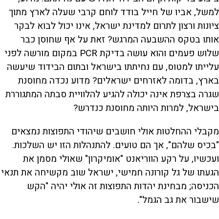
למשל, אביו של חייל בודד לוחם קרבי שעלה לארץ מתוך
ציונות ורצון לתרום למדינת ישראל, אינו יכול לבוא לבקר
אותו בטקס ההשבעה המרגש? זאת על אף שחוסן כבר
שלוש פעמים והוא עושה בדיקת PCR במקום מורשה לפני
עלייתו למטוס, עם נחיתתו בישראל ובתום הבידוד שיעשה
בארץ, בדומה לאזרחים ישראלים? מדוע נכדה מחוסנת
שגרה בצרפת אינה יכולה להגיע להלוויית סבתה המתגוררת
בישראל, למרות היותה מחוסנת כנדרש?
מקבלי ההחלטות אולי חושבים שיהודי התפוצות נמצאים
"בכיס שלהם", אך הם טועים. להתנהלות הזו יש השלכות.
ועכשיו, על רקע הווריאנט "אומיקרון" שאולי מסמן את
הגעתו של גל קורונה חמישי, ישראל שוב מקשיחה את תנאי
הכניסה; מבחינת יהדות התפוצות זה אולי יהיה "הקש
שישבור את גב הגמל".