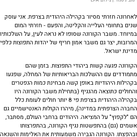
נתב"ג סגור. |
צילום:
EPA
לאחרונה חזרתי מסיור בקהילה היהודית בצרפת. אני עוסק
שנים בתחומי העלייה והקליטה, והפעם - חזרתי המום
במיוחד. משבר הקורונה שסופו לא נראה לעין, על השלכותיו
המרובות, יצר גם משבר אמון חריף של יהדות התפוצות כלפי
מדינת ישראל.
הקורונה פגעה קשות ביהודי התפוצות. בזמן שהם
מתמודדים עם ההשלכות הבריאותיות של המחלה, שפגעו
בקהילות היהודיות באופן קשה מבחינת כמות הנפטרים
והחולים כתוצאה מהנגיף (בתחילת משבר הקורונה היו
בקהילה היהודית בצרפת פי 8 יותר חולים לעומת כלל
החברה הצרפתית במדינה), מיהרו הקולות האנטישמיים גם
הם "לקפוץ" על המציאה. היהודים ברחבי העולם, מסתבר,
אשמים (גם) בהתפשטות נגיף הקורונה, בהתפרצותו
ובהפצתו. הקורונה הגבירה משמעותית את האלימות והשנאה