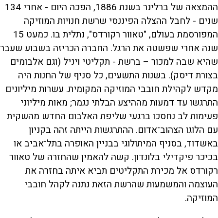
ההמצאה של ברלינר בשנת 1886, הפכה היום - אחרי 134
שנים - לחבל ההצלה הפיננסי שרשת חנויות המוזיקה
המפורסמת בעולם, "טאוור רקורדס", נתלית בו. כמעט 15
שנה אחרי שפשטה את הרגל. החברה הכריזה בשבוע שעבר
שהיא שבה למכור – ברשת - תקליטי ויניל (וגם אלבומים
בצורת דיסק). בשנות התשעים, כל סניף של החנות היה
מקדש לקהילת חובבי המוזיקה המקומית. עשרות מיליונים
התרגשו עד דמעות מההיצע הבלתי נגמר; מאות מיליוני
פעימות לב נחסכו ברגעי שליפת האלבום החדש מהשקית
עם הלוגו הצהוב־אדום. ההתרגשות הייתה זהה בקניון
באשדוד, בסניף המיתולוגי בבניין האופרה בתל־אביב או
בכיכר פיקדילי בלונדון. קשה להאמין שהחזרה של טאוור
רקורדס אל מכירת התקליטים תביא איתה בחזרה את
העוצמה והמשמעות שהרשת הזאת נתנה לקהל חובבי
המוזיקה.