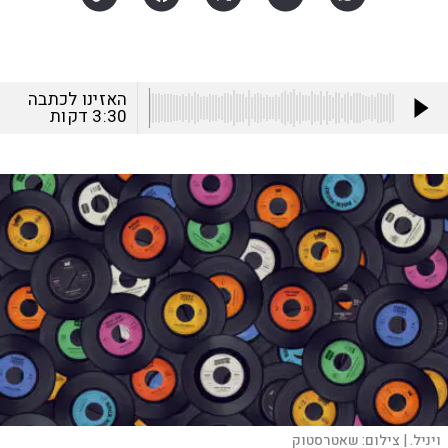
האזינו לכתבה
3:30
דקות
ויניל. |
צילום:
שאטרסטוק