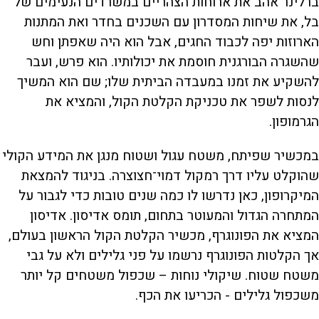
ברלינר אהב את ארוחות הצהריים במשרדים הנעימים של
בל, את שיחות המסדרון עם השכנים בחדר ואת המתנות
הארוזות יפה לכבוד החגים, אבל הוא היה שאפתן וחש
שהשגרה הבורגנית חוסמת את יכולותיו. הוא פרש, ועבר
להשקיע את זמנו במעבדה הביתית שלו; שם הוא המשיך
לנסות לשפר את טכניקת הקלטת הקול, והמציא את
הגרמופון.
במכשיר שפיתח, משטח עגול ושטוח מנגן את המידע הקולי
שהוקלט עליו דרך רמקול דמוי־חצוצרה. בניגוד להמצאת
המיקרופון, כאן נדרשו לו כמה שנים טובות כדי לגבור על
המתחרה הגדול והמעוטר בתחום, תומס אדיסון. אדיסון
המציא את הפונוגרף, מכשיר הקלטת הקול הראשון בעולם,
אך הקלטות הפונוגרף נרשמו על פני גלילים ולא על גבי
משטח שטוח. שיקולי נוחות – שכפול משטחים קל יותר
משכפול גלילים - הכריעו את הכף.