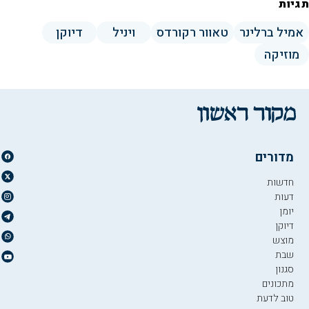
תגיות
אמיל ברלינר
טאוור רקורדס
ויניל
דיוקן
מוזיקה
מדורים
חדשות
דעות
יומן
דיוקן
מוצש
שבת
סגנון
מתכונים
טוב לדעת