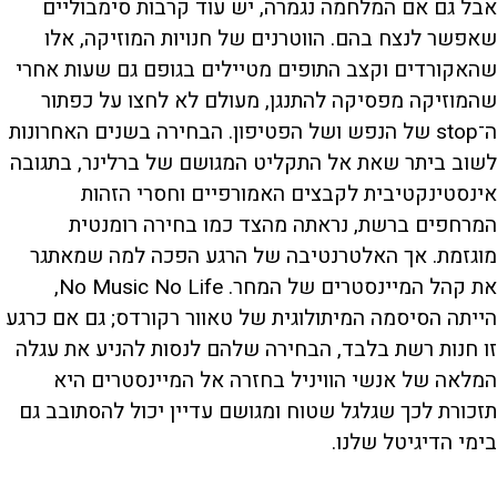
אבל גם אם המלחמה נגמרה, יש עוד קרבות סימבוליים
שאפשר לנצח בהם. הווטרנים של חנויות המוזיקה, אלו
שהאקורדים וקצב התופים מטיילים בגופם גם שעות אחרי
שהמוזיקה מפסיקה להתנגן, מעולם לא לחצו על כפתור
ה־stop של הנפש ושל הפטיפון. הבחירה בשנים האחרונות
לשוב ביתר שאת אל התקליט המגושם של ברלינר, בתגובה
אינסטינקטיבית לקבצים האמורפיים וחסרי הזהות
המרחפים ברשת, נראתה מהצד כמו בחירה רומנטית
מוגזמת. אך האלטרנטיבה של הרגע הפכה למה שמאתגר
את קהל המיינסטרים של המחר. No Music No Life,
הייתה הסיסמה המיתולוגית של טאוור רקורדס; גם אם כרגע
זו חנות רשת בלבד, הבחירה שלהם לנסות להניע את עגלה
המלאה של אנשי הוויניל בחזרה אל המיינסטרים היא
תזכורת לכך שגלגל שטוח ומגושם עדיין יכול להסתובב גם
בימי הדיגיטל שלנו.