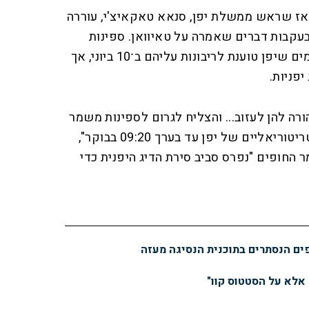
 מאז שראש ממשלת יפן, סנאא טאקאיצ'י, עוררה
 בעקבות דברים שאמרה על טאיוואן. ספינות
סיניות נכנסו בפעם האחרונה למים שיפן טוענת לריבונות עליהם ב־10 ביוני, אך
יפניות.
רה להן לעזוב... והצליח לגרום לספינות משמר
החופים הסיני לצאת מהמים הטריטוריאליים של יפן עד בערך 09:20 בבוקר",
 משמר החופים "נפרס סביב סירת הדיג היפנית כדי
פים הנסתרים בתוכנית הנסיגה מעזה
 אלא על הסטטוס קוו"