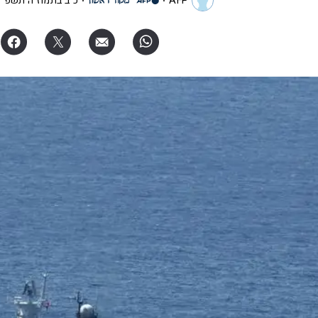
AFP
כ"ב בתמוז ה׳תשפ"ו