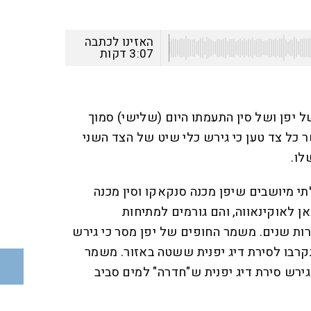
האזינו לכתבה
3:07
דקות
יפן ושל סין התעמתו היום (שלישי) סמוך
 כל צד טען כי גירש כלי שיט של הצד השני
לו.
י מיושבים שיפן מכנה סנקאקו וסין מכנה
ואן לאוקינאווה, והם גורמים למתיחות
רות שנים. משמר החופים של יפן מסר כי גירש
קרבו לסירת דיג יפנית ששטה באזור. משמר
גירש סירת דיג יפנית ש"חדרה" למים סביב