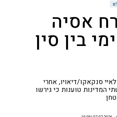
ם
ח אסיה
י בין סין
איי סנקאקו/דיאויו, אחרי
תי המדינות טוענות כי גירשו
טחן