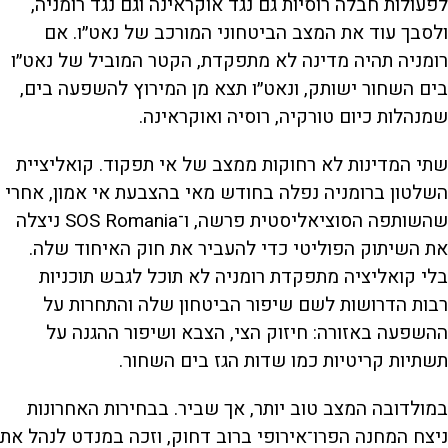
לפעולות חבלה רוסיות גם נגד אוקראינה וגם נגד רומניה,
ולסבך עוד את המצב הביטחוני המורכב של נאט״ו. אם
רומניה תהיה מדינה לא מתפקדת, הקטר המוביל של נאט״ו
בים השחור ישותק, ונאט״ו תצא מן המירוץ להשפעה בים,
שמנהלות כיום טורקיה, רוסיה ואוקראינה.
שתי המדינות לא רחוקות ממצב של אי תפקוד. קואליציית
השלטון ברומניה נפלה בחודש מאי בהצבעת אי אמון, אחרי
שהשותפה הסוציאליסטית פרשה, ו־SOS Romania ניצלה
את השיתוק הפוליטי כדי להעביר את חוק האיחוד שלה.
בלי קואליציה מתפקדת רומניה לא תוכל לגבש תוכניות
רבות הדרושות לשם שיפור הביטחון שלה והתחרות על
ההשפעה באזורה: חיזוק הצי, הצבא ושיפור ההגנה על
תשתיות קריטיות כמו שדות הגז בים השחור.
במולדובה המצב טוב יותר, אך שביר. בבחירות האחרונות
ניצח המחנה הפרו־אירופי ברוב דחוק, וזכה במנדט לנהל את