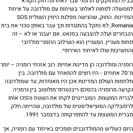
בבית המחוקקים הרומני עבר לאחרונה חוק הקורא
לממשלה לפתוח לאלתר בשיחות עם מולדובה על איחוד
המדינות. החוק, שהגישה מפלגת הימין השולית SOS
Romania, לא נתקל בהתנגדות וכך עבר באופן טכני את בית
הנבחרים ועלה להצבעה בסנאט. אם יעבור או לא – זה
פחות מעניין. המעניין הוא השילוב הרומני־מולדובי
והחשיבות שלו לאיחוד האירופי.
רומניה ומולדובה הן מדינות אחיות. רוב אזרחי רומניה – יותר
מ־70 אחוזים - היו רוצים להתאחד עם מולדובה. בין
מלחמות העולם המדינות אכן היו מאוחדות, עד שמולדובה
נקרעה מרומניה בהסכם ריבנטרופ־מולוטוב בין גרמניה
לברית המועצות. הסובייטים לקחו את השטח והפכו אותו
לרפובליקה הסוציאליסטית של מולדובה, שהייתה חלק
מברית המועצות עד להתפרקותה בדצמבר 1991.
היום כשליש מהמולדובנים תומכים באיחוד עם רומניה, אך