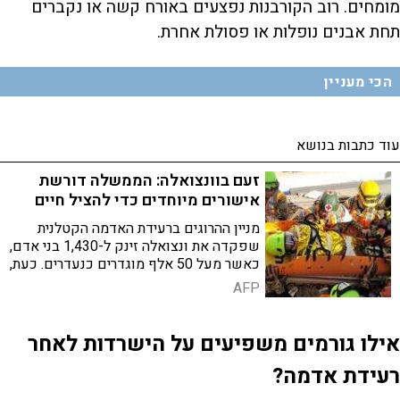
מומחים. רוב הקורבנות נפצעים באורח קשה או נקברים
תחת אבנים נופלות או פסולת אחרת.
הכי מעניין
עוד כתבות בנושא
זעם בוונצואלה: הממשלה דורשת
אישורים מיוחדים כדי להציל חיים
מניין ההרוגים ברעידת האדמה הקטלנית
שפקדה את ונצואלה זינק ל-1,430 בני אדם,
כאשר מעל 50 אלף מוגדרים כנעדרים. כעת,
גובר הזעם הציבורי על הממשלה הזמנית
AFP
בשל הגבלות בירוקרטיות קשות המעכבות
את מאמצי החילוץ
אילו גורמים משפיעים על הישרדות לאחר
רעידת אדמה?