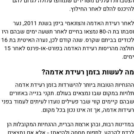
הצטברות רעלנים משרירים שנמחצו עלולה לגרום להם
להיכנס להלם לאחר החילוץ.
לאחר רעידת האדמה והצונאמי ביפן בשנת 2011, נער
וסבתו בת ה-80 נמצאו בחיים לאחר תשעה ימים שבהם היו
לכודים בביתם שקרס. שנה קודם לכן, נערה האיטית בת 16
חולצה מהריסות רעידת האדמה בפורט-או-פרנס לאחר 15
ימים.
מה לעשות בזמן רעידת אדמה?
ההנחיות הטובות ביותר להישרדות בזמן רעידת אדמה
תלויות במקום שבו נמצאים בעולם. תקני בנייה באזורים
שבהם קיימים קווי שבר פעילים נועדו לעיתים לעמוד בפני
רעידות אדמה, אך זה אינו נכון בכל מקום.
במדינות רבות, ובהן ארצות הברית, ההנחיות המקובלות הן
לרדת לקרקע, לתפוס מחסה ולהיאחז - אלא אם נמצאים