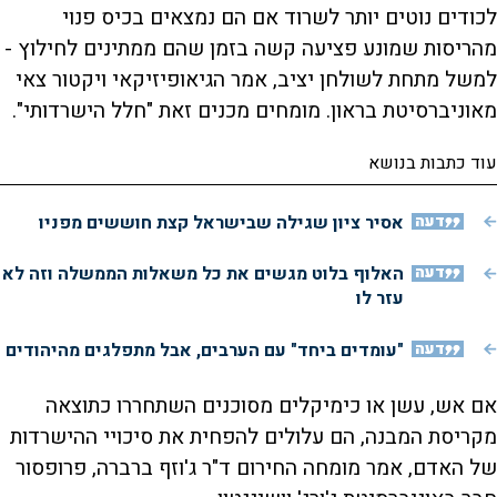
לכודים נוטים יותר לשרוד אם הם נמצאים בכיס פנוי
מהריסות שמונע פציעה קשה בזמן שהם ממתינים לחילוץ -
למשל מתחת לשולחן יציב, אמר הגיאופיזיקאי ויקטור צאי
מאוניברסיטת בראון. מומחים מכנים זאת "חלל הישרדותי".
עוד כתבות בנושא
דעה
אסיר ציון שגילה שבישראל קצת חוששים מפניו
דעה
האלוף בלוט מגשים את כל משאלות הממשלה וזה לא
עזר לו
דעה
"עומדים ביחד" עם הערבים, אבל מתפלגים מהיהודים
אם אש, עשן או כימיקלים מסוכנים השתחררו כתוצאה
מקריסת המבנה, הם עלולים להפחית את סיכויי ההישרדות
של האדם, אמר מומחה החירום ד"ר ג'וזף ברברה, פרופסור