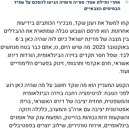
אחרי נפילת אסד: סוריה ורוסיה הגיעו להסכם על עתיד
הבסיסים הצבאיים
קחו למשל את רענן שקד, מבכירי הכותבים בידיעות
אחרונות. הוא פרסם השבוע טבלה שמתארת את ההבדלים
בין מצבה של מדינת ישראל כיום לזה שהיה כאן ב־6
באוקטובר 2023. מה שיש היום, נו, אתם כבר בטח מנחשים
לבד: שפל חסר תקדים בזירה הבינלאומית, הורדות דירוג
אשראי, חרם אקדמי ותרבותי, זינוק בפערים הלימודיים
ועוד.
הקטע המעניין הוא מה שקד חושב על מה שהיה כאן רגע
לפני הטבח: לגיטימציה רחבה בזירה הבינלאומית
והמשפטית, תחזית יציבה של דירוג האשראי, ברית
אסטרטגית יציבה עם ארה"ב והמערב, כלכלה חזקה
והשקעות זרות גבוהות בהייטק, הופעות ענק של אומנים
בינלאומיים, אירוח טורנירים, שילוב יוצרים בפסטיבלים