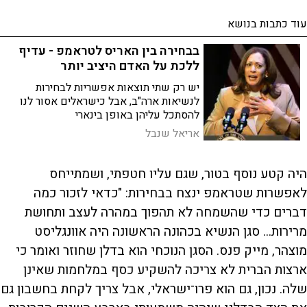
עוד כתבות בנושא
בבחירה בין האריס לטראמפ - עדיף
ללכת על האדם היציב יותר
יש רק שתי תוצאות אפשריות לבחירות
לנשיאות ארה"ב, אבל כישראלים אסור לנו
להסתכל עליהן באופן בינארי
אריאל שנבל
היה קטע נוסף בטור, שגם עליו חטפתי, ושמתייחס
לאפשרות שטראמפ ינצח בבחירות: "כדאי לזכור כמה
דברים כדי שהשמחה לא תהפוך במהרה לעצב ותחושת
מרירות... סגן הנשיא בכהונה הראשונה היה אוונגליסט
מוצהר, מייק פנס. הסגן הנוכחי הוא בדלן שחוזר ואומר כי
ארצות הברית לא צריכה להשקיע כסף במלחמות שאינן
שלה. נכון, גם הוא פרו־ישראלי, אבל צריך לקחת בחשבון גם