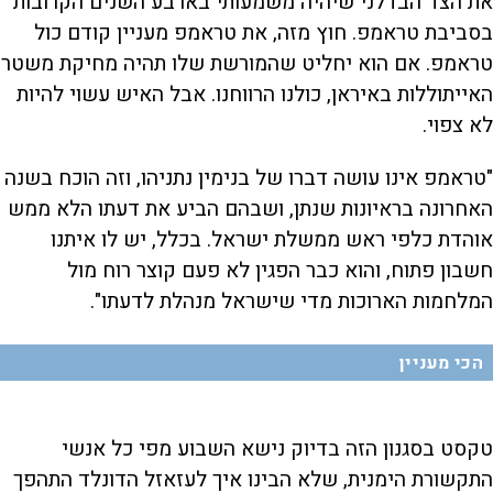
את הצד הבדלני שיהיה משמעותי בארבע השנים הקרובות
בסביבת טראמפ. חוץ מזה, את טראמפ מעניין קודם כול
טראמפ. אם הוא יחליט שהמורשת שלו תהיה מחיקת משטר
האייתוללות באיראן, כולנו הרווחנו. אבל האיש עשוי להיות
לא צפוי.
"טראמפ אינו עושה דברו של בנימין נתניהו, וזה הוכח בשנה
האחרונה בראיונות שנתן, ושבהם הביע את דעתו הלא ממש
אוהדת כלפי ראש ממשלת ישראל. בכלל, יש לו איתנו
חשבון פתוח, והוא כבר הפגין לא פעם קוצר רוח מול
המלחמות הארוכות מדי שישראל מנהלת לדעתו".
הכי מעניין
טקסט בסגנון הזה בדיוק נישא השבוע מפי כל אנשי
התקשורת הימנית, שלא הבינו איך לעזאזל הדונלד התהפך