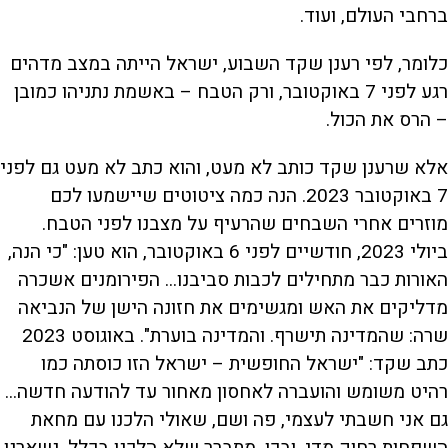
ברחבי העולם, ועוד.
כלומר, לפי רענן שקד השבוע, ישראל הייתה במצב מדהים
רגע לפני 7 באוקטובר, ורק הטבח – באשמת נתניהו כמובן
– הרס את הכול.
אלא שרענן שקד כותב לא מעט, והוא כתב לא מעט גם לפני
7 באוקטובר 2023. הנה כמה ציטוטים שיישמעו לכם
מוזרים אחרי השבחים שהרעיף על מצבנו לפני הטבח.
ביולי 2023, חודשיים לפני 6 באוקטובר, הוא טען: "כי הנה,
האורות כבר מתחילים לכבות סביבנו... הפירומנים אשכרה
מדליקים את האש ומגשימים את חזונה הישן של הנביאה
שרה: שהמדינה תישרף. והמדינה בוערת". באוגוסט 2023
כתב שקד: "ישראל החופשית – ישראל הזו כוסתה כמו
רהיט משומש והועברה לאחסון מאחור עד להודעה חדשה...
גם אני חשבתי לעצמי, פה ושם, שאולי הלכנו עם מחאת
השפחות רחוק מדי. ובכן, מתברר שלא הלכנו בכלל. נשארנו