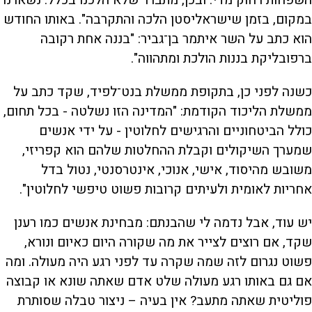
במקום, בזמן שישראליסטן הלכה והתקרבה". באותו החודש
הוא כתב על השר איתמר בן־גביר: "בננה אחת רקובה
ברפובליקת בננות הולכת ומתהווה".
כשנה לפני כן, בתקופת ממשלת בנט־לפיד, שקד כתב על
ממשלת הליכוד הקודמת: "המדינה הזו נשלטה - בכל תחום,
כולל הביטחוניים והרגישים לחלוטין - על ידי אנשים
שמערך השיקולים וקבלת ההחלטות שלהם הוא קפריזי,
משובש מהיסוד, אישי, אנוכי, אינטרסנטי, נטול בדל
אחריות לאומית ולעיתים קרובות פשוט טיפשי לחלוטין".
יש עוד, אבל נדמה לי שהבנתם: מבחינת אנשים כמו רענן
שקד, אם רוצים לצייר את מה שקורה היום כאיום ונורא,
פשוט נגרום לזה שמה שקרה עד לפני רגע היה מעולה. ומה
אם גם באותו רגע מעולה שלט אדם שאתה שונא או קבוצה
פוליטית שאתה מתעב? אין בעיה – ניצור טבלה שסותרת