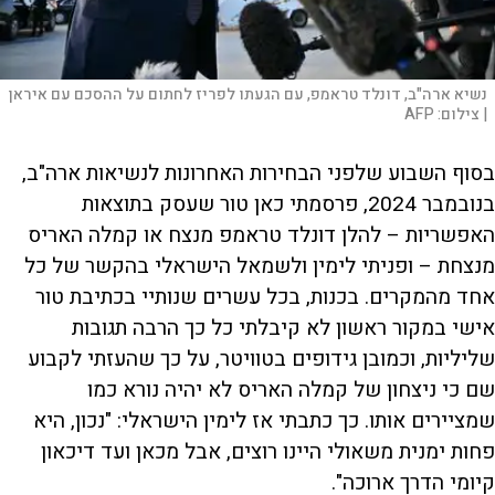
נשיא ארה"ב, דונלד טראמפ, עם הגעתו לפריז לחתום על ההסכם עם איראן
|
צילום:
AFP
בסוף השבוע שלפני הבחירות האחרונות לנשיאות ארה"ב,
בנובמבר 2024, פרסמתי כאן טור שעסק בתוצאות
האפשריות – להלן דונלד טראמפ מנצח או קמלה האריס
מנצחת – ופניתי לימין ולשמאל הישראלי בהקשר של כל
אחד מהמקרים. בכנות, בכל עשרים שנותיי בכתיבת טור
אישי במקור ראשון לא קיבלתי כל כך הרבה תגובות
שליליות, וכמובן גידופים בטוויטר, על כך שהעזתי לקבוע
שם כי ניצחון של קמלה האריס לא יהיה נורא כמו
שמציירים אותו. כך כתבתי אז לימין הישראלי: "נכון, היא
פחות ימנית משאולי היינו רוצים, אבל מכאן ועד דיכאון
קיומי הדרך ארוכה".