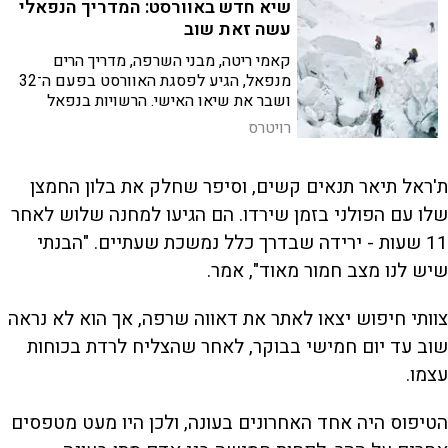
שיא חדש באוורסט: המדריך הנפאלי
עשה זאת שוב
קאמי ריטה, מבני השרפה, מדריך הרים
מנפאל, הגיע לפסגת האוורסט בפעם ה־32
ושבר את שיאו האישי. הרשויות בנפאל
בירכו אותו על "ציון דרך היסטורי"
רויטרס
ת'ראל תיאר תנאים קשים, וסיפר שחלק את בלון החמצן
שלו עם הפולני בזמן שירדו. הם הגיעו למחנה שלוש לאחר
11 שעות - ירידה שבדרך כלל נמשכת שעתיים. "הבנתי
שיש לנו מצב חמור מאוד", אמר.
צוותי חיפוש יצאו לאתר את דאווה שרפה, אך הוא לא נראה
שוב עד יום חמישי בבוקר, לאחר שהצליח לרדת בכוחות
עצמו.
הטיפוס היה אחד האחרונים בעונה, ולכן היו מעט מטפסים