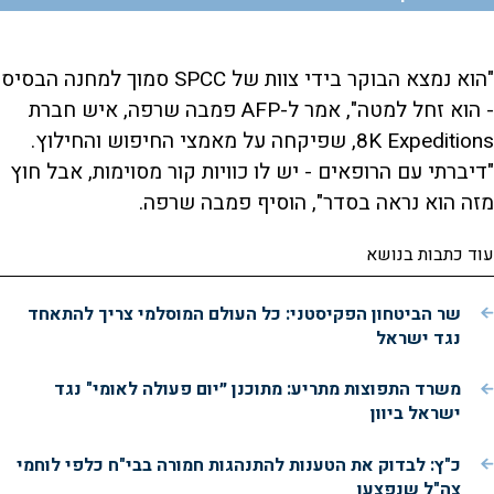
"הוא נמצא הבוקר בידי צוות של SPCC סמוך למחנה הבסיס
- הוא זחל למטה", אמר ל-AFP פמבה שרפה, איש חברת
8K Expeditions, שפיקחה על מאמצי החיפוש והחילוץ.
"דיברתי עם הרופאים - יש לו כוויות קור מסוימות, אבל חוץ
מזה הוא נראה בסדר", הוסיף פמבה שרפה.
עוד כתבות בנושא
שר הביטחון הפקיסטני: כל העולם המוסלמי צריך להתאחד
נגד ישראל
משרד התפוצות מתריע: מתוכנן ״יום פעולה לאומי" נגד
ישראל ביוון
כ"ץ: לבדוק את הטענות להתנהגות חמורה בבי"ח כלפי לוחמי
צה"ל שנפצעו