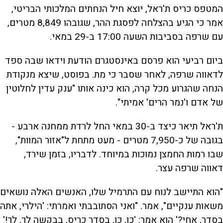
המטפס כריס ת'ראל, יוצא חיל הנחתים המלכותי הבריטי,
אמר כי הגיע בהצלחה לפסגת ההר, שגובהו 8,849 מטרים,
עם שרפה בסביבות השעה 17:00 ב-29 במאי.
ביום רביעי הוא פרסם באינסטגרם הודעת וידאו שבה ספד
לדאווה שרפה, לאחר שסבר כי מת. בפוסט, שיצא מנקודת
הנחה שהגרוע מכל קרה, הוא כינה אותו "ענק עדין לחלוטין
של אדם ו'נמר הרים' אמיתי".
ת'ראל תיאר כיצד ב-30 במאי החל לרדת ממחנה ארבע -
בגובה של כ-7,950 מטרים - מעט מתחת ל"אזור המוות",
שבו רמות החמצן נמוכות במיוחד. לדבריו, בזמן שירד,
דאווה שרפה עצר.
"הוא התיישב לנוח עם התרמיל שלו, האנשים האלה נושאים
משאות ענקיים", אמר. "ואני הסתובבתי ואמרתי: 'הילרי, אתה
בסדר, אחי?' הוא אמר: 'כן, כן, בסדר כריס, בבקשה לך, לך!'