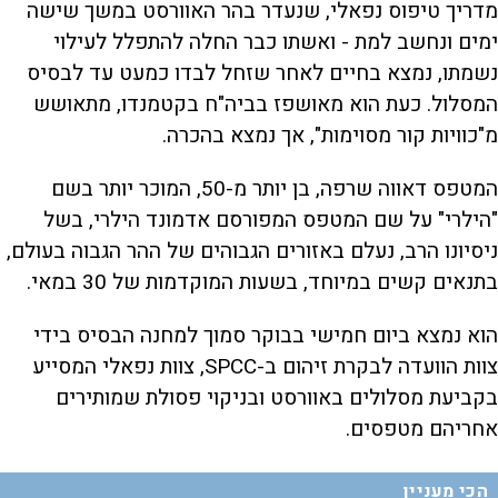
מדריך טיפוס נפאלי, שנעדר בהר האוורסט במשך שישה
ימים ונחשב למת - ואשתו כבר החלה להתפלל לעילוי
נשמתו, נמצא בחיים לאחר שזחל לבדו כמעט עד לבסיס
המסלול. כעת הוא מאושפז בביה"ח בקטמנדו, מתאושש
מ"כוויות קור מסוימות", אך נמצא בהכרה.
המטפס דאווה שרפה, בן יותר מ-50, המוכר יותר בשם
"הילרי" על שם המטפס המפורסם אדמונד הילרי, בשל
ניסיונו הרב, נעלם באזורים הגבוהים של ההר הגבוה בעולם,
בתנאים קשים במיוחד, בשעות המוקדמות של 30 במאי.
הוא נמצא ביום חמישי בבוקר סמוך למחנה הבסיס בידי
צוות הוועדה לבקרת זיהום ב-SPCC, צוות נפאלי המסייע
בקביעת מסלולים באוורסט ובניקוי פסולת שמותירים
אחריהם מטפסים.
הכי מעניין