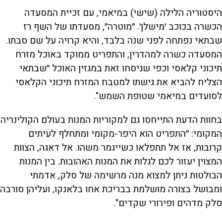
היסטוריה הלילה (שישי) במיאמי, עם זכיית המסעדה
הכשרה בכוכב ׳מישלן׳. ״מוטרה״, מסעדתו של השף רז
שבתאי נפתחה לפני שנה בלבד, והיא קרויה על שם סבתו.
המסעדה כשרה למהדרין, והתפריט ממוקד באוכל מזרח
תיכוני קלאסי וכפי שניסחו זאת במגזין האוכל ״שבתאי
הצליח להביא את גישתו למטבח המזרח תיכוני הקלאסי
לסועדים במיאמי שטופת השמש".
בחוות הדעת התייחסו גם למקוריות המנות בעולם הקולינריה
המקומי: ״התפריט הוא היפר-מקומי ומתחלף לעיתים
קרובות, אז אל תתפלאו כשייגמר משהו. אל דאגה, הצוות
המצוין יעזור לכם לגלות את המנות האהובות. בין המנות
הבולטות ניתן למצוא מנה מרשימה של סלק, אדמתי
ומבושל בצורה מושלמת בבריכת אחו בלאנקו, ועליהן סורבה
סלק מדהים ופירורי שקדים".