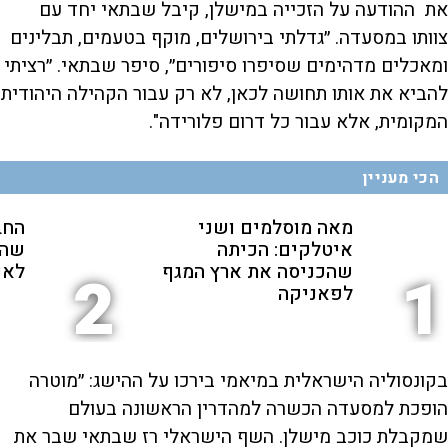
את ההודעה על הזכייה במישלן, קיבל שבתאי יחד עם
צוותו במסעדה. ״גדלתי בירושלים, מוקף בטעמים, תבלינים
ומאכלים מדהימים שסיפרו סיפורים״, סיפר שבתאי. ״רציתי
להביא את אותו תחושה לכאן, לא רק עבור הקהילה היהודית
המקומית, אלא עבור כל דרום פלורידה".
הכי מעניין
מאה מוסלמים ושני
החב
איטלקים: הכיתה
שהת
שהכניסה את ארץ המגף
לאנ
2
1
לפאניקה
בקונסוליה הישראלית במיאמי בירכו על ההישג: ״מוטרה
הופכת למסעדה הכשרה למהדרין הראשונה בעולם
שמקבלת כוכב מישלן. השף הישראלי רז שבתאי שבר את