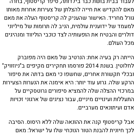
לעבוד בבית בושת כבר בילדותה, סיפר קריסטוף, בחרה
מאם להקדיש את חייה להצלתן של צעירות אחרות מאותו
גורל מחריד. האישור שהעניק לה קריסטוף העלה את מאם
למעמד של ידוענית עולמית, הניב לה תרומות של מיליוני
דולרים והבטיח את הופעותיה לצד כוכבי הוליווד ומנהיגים
מכל העולם.
הייתה רק בעיה אחת: הנרטיב של מאם היה מפוברק
לחלוטין. בשנת 2014 פורסמו תחקירים מקיפים ב"ניוזוויק"
ובכלי תקשורת אחרים, שחשפו כי מאם בדתה את סיפור
הרקע שלה. גרוע עוד יותר: היא אימנה את הנערות הצעירות
במרכזי ההצלה שלה להמציא סיפורים גרוטסקיים על
התעללות ועינויים מיניים, עבור נציגים של ארגוני זכויות
אדם ועיתונאים מערביים.
אבל קריסטוף קנה את ההונאה שלה ללא היסוס. הסיבה
לכך חיונית להבנת הטור הנוכחי שלו על ישראל: מאם