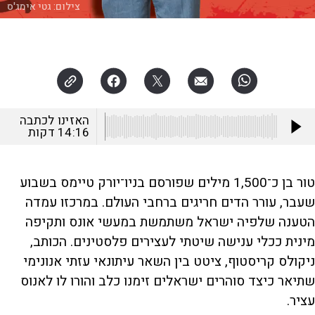
צילום:
גטי אימג'ס
האזינו לכתבה
14:16
דקות
טור בן כ־1,500 מילים שפורסם בניו־יורק טיימס בשבוע
שעבר, עורר הדים חריגים ברחבי העולם. במרכזו עמדה
הטענה שלפיה ישראל משתמשת במעשי אונס ותקיפה
מינית ככלי ענישה שיטתי לעצירים פלסטינים. הכותב,
ניקולס קריסטוף, ציטט בין השאר עיתונאי עזתי אנונימי
שתיאר כיצד סוהרים ישראלים זימנו כלב והורו לו לאנוס
עציר.