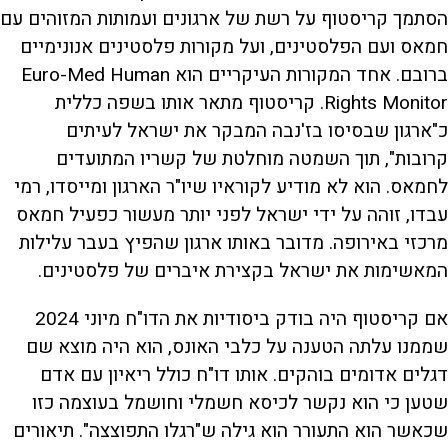
הסתמך קריסטוף על רשת של ארגונים ועמותות המזוהים עם
חמאס ועם הפלסטינים, ועל מקורות פלסטינים אנונימיים
ברובם. אחד המקורות העיקריים הוא Euro-Med Human
Rights Monitor. קריסטוף מתאר אותו בשפה כללית
כ"ארגון שבסיסו בז'נבה המבקר את ישראל לעיתים
קרובות", תוך השמטה מוחלטת של קשריו המתועדים
לחמאס. הוא לא מודיע לקוראיו שיו"ר הארגון ומייסדו, רמי
עבדו, זוהה על ידי ישראל לפני יותר מעשור כפעיל חמאס
מרכזי באירופה. מדובר באותו ארגון שהפיץ בעבר עלילות
המאשימות את ישראל בקצירת איברים של פלסטינים.
אם קריסטוף היה בודק ביסודיות את הדו"ח מיוני 2024
שממנו עלתה הטענה על כלבי האונס, הוא היה מוצא שם
דגלים אדומים בוהקים. אותו דו"ח כולל ריאיון עם אדם
שטען כי הוא נקשר לכיסא חשמלי וחושמל בעוצמה כזו
שכאשר הוא התעורר הוא גילה ש"רגלו התפוצצה". תיאורים