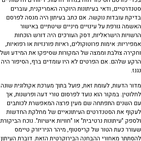
בכדי פורסם הסיפור הזה במדור הדעות. דיווחים חדשותיים
סטנדרטיים, ודאי בעיתונות היוקרה האמריקנית, עוברים
בדיקת עובדות נוקשה. אם כתב בעיתון היה מנסה לפרסם
האשמה גורפת על עינויים מיניים שיטתיים באישור
הרשויות הישראליות, דסק העורכים היה דורש הוכחות
אמפיריות: אימות פרוטוקולים, ראיות פורנזיות או רפואיות,
וחקירה צולבת וממצה של המקורות שסיפקו את המידע ושל
הרקע שלהם. אם הפרטים לא היו עומדים ברף, הסיפור היה
נגנז.
מדור הדעות, לעומת זאת, פועל בתוך מערכת אקולוגית שונה
לחלוטין. במקור הוא נועד לפרסום טורי דעה ופרשנות, אך
עם השנים התפתחה שם מעין פרצה המאפשרת לכותבים
לעקוף את הסטנדרטים העיתונאיים של מחלקת החדשות
ולספק "עיתונות נרטיבית" או "חוויות אישיות". נוכח הביקורת
שעורר כעת הטור של קריסטוף, מיהר הניו־יורק טיימס
להסתתר מאחורי ההבחנה הבירוקרטית הזאת. דוברת העיתון