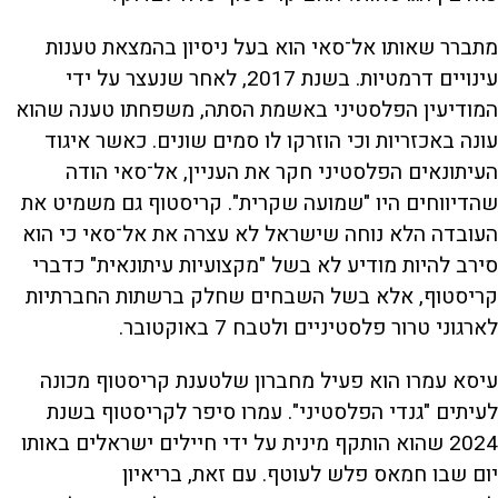
מתברר שאותו אל־סאי הוא בעל ניסיון בהמצאת טענות
עינויים דרמטיות. בשנת 2017, לאחר שנעצר על ידי
המודיעין הפלסטיני באשמת הסתה, משפחתו טענה שהוא
עונה באכזריות וכי הוזרקו לו סמים שונים. כאשר איגוד
העיתונאים הפלסטיני חקר את העניין, אל־סאי הודה
שהדיווחים היו "שמועה שקרית". קריסטוף גם משמיט את
העובדה הלא נוחה שישראל לא עצרה את אל־סאי כי הוא
סירב להיות מודיע לא בשל "מקצועיות עיתונאית" כדברי
קריסטוף, אלא בשל השבחים שחלק ברשתות החברתיות
לארגוני טרור פלסטיניים ולטבח 7 באוקטובר.
עיסא עמרו הוא פעיל מחברון שלטענת קריסטוף מכונה
לעיתים "גנדי הפלסטיני". עמרו סיפר לקריסטוף בשנת
2024 שהוא הותקף מינית על ידי חיילים ישראלים באותו
יום שבו חמאס פלש לעוטף. עם זאת, בריאיון