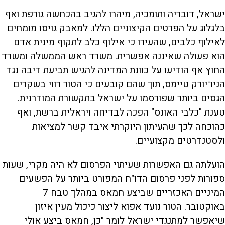
ישראל, דובריה ותומכיה, מיהרו להגיב בהכחשה גורפת ואף
בלגלוג על הפרטים הקיצוניים הללו. למאבק גויסו מומחים
לאילוף כלבים, שהעירו כי אילוף כלב לתקוף מינית אדם
הוא פעולה שאיננה אפשרית. משרד ראש הממשלה ומשרד
החוץ אף הודיעו על כוונת המדינה להגיש תביעת דיבה נגד
הניו־יורק טיימס, תוך שהם קובעים כי הטור רווי בשקרים
הגסים ביותר שפורסמו על ישראל בתקשורת המודרנית.
טענת "כלבי האונס" הפכה לבדיחה ויראלית ברשת, ואף
כהוכחה לכך שהעיתון היוקרתי איבד קשר למציאות
ולסטנדרטים מקצועיים.
הועלתה גם האפשרות שעיתוי הפרסום לא היה מקרי, שעות
ספורות לפני פרסום הדו"ח המפורט ביותר על הפשעים
המיניים האכזריים שביצע חמאס במהלך טבח 7
באוקטובר. הטור נועד אפוא ליצור כיכול מעין איזון
שיאפשר למתנגדי ישראל לומר "כן, חמאס ביצע אולי