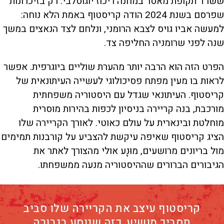
ששרד תקופת מאסר במחנה ריכוז יוגוסלבי. רק בזיכרונות
שפרסם בשנת 2024 הודה קריסטוף באמת הלא נוחה:
למעשה אביו גויס לצבא הרומני, ונלחם לצד הנאצים במשך
שנה לפני שרומניה החליפה צד.
הפרט הזה הוא הרבה יותר מהערת שוליים ביוגרפית. אפשר
לראות בו מעין מפתח פסיכולוגי לעשייה העיתונאית של
קריסטוף. העיתונאי שגדל עם היסטוריה משפחתית
מורכבת, בנה קריירה בניסיון לכפות בהירות מוסרית
מוחלטת ובינארית על עולם כאוטי. לאורך הקריירה שלו
הציג קריסטוף שאיפה עיקשת להצביע על קורבנות תמימים
מול בריונים מרושעים, מוּנָע אולי מהצורך לאתר את
הגיבורים הברורים שההיסטוריה מנעה ממשפחתו.
קריסטוף עיצב את הקריירה שלו סביב
תסביך מושיע, כזה שנוסע בגבורה