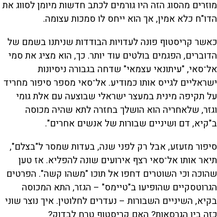
מוזרים מהסוג הזה היו גורמים לכתב חדשות מיומן לסווג את
הדו"ח כלא אמין, אך הוא ייחס לו סמכות עצומה.
כאשר קריסטוף פונה לעדויות הבודדות שניתנו בשמם של
הדוברים, הפגמים בולטים עוד יותר. כך, הוא מציג את סמי
אל־סאי, "עיתונאי עצמאי" שדחה בגבורה ניסיונות
ישראליים לגייס אותו כמודיע. אל־סאי מספר סיפור מחריד
על תקיפה מינית במעצר ישראלי שבוצעה עם אלת גומי
וגזר, שלאחריה הוא הושלך בחזרה לתא שהיה מכוסה
ב"קיא, דם ושיניים שבורות של אנשים אחרים".
סיפור מזעזע, אבל רק לפני שנה, בעדות שמסר ל"בצלם",
תיאר אותו אל־סאי רצף אירועים שונה להפליא. אז טען
שהוכה וכי השוטרים דחפו אל תוכו "משהו קשה". הפרטים
הגרוטסקיים שהופיעו ב"טיימס" – הגזר, התא המכוסה
בקיא, השיניים השבורות – נעדרים לחלוטין. איך נוצר שוני
כזה בין הגרסאות? האם קריסטוף טרח לבדוק?