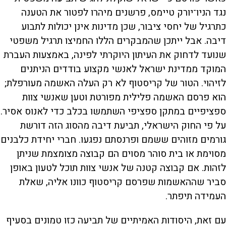
נגד הניו־יורק טיימס, פרשנים מיהרו לפטור את הטענה
כתרגיל של יחסי ציבור, שכן מדינות אינן יכולות לתבוע
דיבה. אבל ייתכן שהמבקרים הללו החמיצו תרגיל משפטי
שנועד לדחוק את העיתון היוקרתי לפינה, באמצעות העברת
המוקד ממדינת ישראל לאנשי מקצוע בודדים הניתנים
לזיהוי. הטור של קריסטוף לא רק העלה האשמה מעורפלת;
הוא פרסם האשמה פלילית מפורטת וטען שאנשי צוות
ספציפיים במתקן ספציפי השתמשו בכלב כדי לאנוס אסיר.
על פי החוק הישראלי, תביעת דיבה מהסוג הזה דורשת
גורמים מזוהים ששמם ופרנסתם נפגעו. חברי יחידת כלבנים
מסוימת או בית סוהר מסוים הם קבוצה מצומצמת שניתן
לזהות. אם קבוצה קטנה של אנשי צוות תוכל לטעון באופן
סביר שההאשמות שפרסם קריסטוף כוונו אליה, שאלת
העמידה תיפתר.
עם זאת, היסודות האמיתיים של תביעה כזו טמונים בסעיף