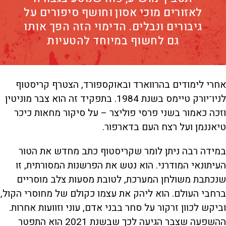
לאזורים מוכי אסון וחושף סיפורים על
גיבורים ונבלים. הדימוי הזה הפך אותו
גם לחשוף במיוחד להטעיות
אחרי לימודים בהרווארד ובאוקספורד, הצטרף קריסטוף
לניו־יורק טיימס בשנת 1984. בתפקיד זה הוא צבר מוניטין
וזכה כאמור בשני פרסי פוליצר – על סיקור מחאות כיכר
טיאננמן ועל רצח העם בדארפור.
במידה רבה ניתן לומר שקריסטוף כתב מחדש את הטור
העיתונאי המודרני. הוא נטש את הפרשנות המסורתית, זו
שנכתבת משולחן המערכת, לטובת מסעות צלב מוסריים
ברחבי העולם. הוא ליהק את עצמו כקולם של מחוסרי הקול,
וביקש לכוון זרקור על סחר בבני אדם, עוני וזוועות אחרות.
ההשפעה שצבר הגיעה לכך שבשנת 2021 הוא התפטר