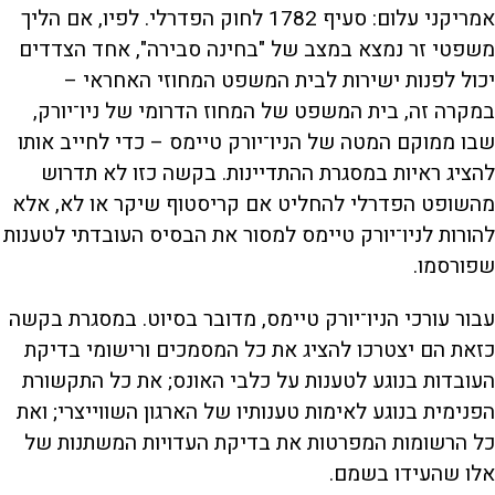
אמריקני עלום: סעיף 1782 לחוק הפדרלי. לפיו, אם הליך
משפטי זר נמצא במצב של "בחינה סבירה", אחד הצדדים
יכול לפנות ישירות לבית המשפט המחוזי האחראי –
במקרה זה, בית המשפט של המחוז הדרומי של ניו־יורק,
שבו ממוקם המטה של הניו־יורק טיימס – כדי לחייב אותו
להציג ראיות במסגרת ההתדיינות. בקשה כזו לא תדרוש
מהשופט הפדרלי להחליט אם קריסטוף שיקר או לא, אלא
להורות לניו־יורק טיימס למסור את הבסיס העובדתי לטענות
שפורסמו.
עבור עורכי הניו־יורק טיימס, מדובר בסיוט. במסגרת בקשה
כזאת הם יצטרכו להציג את כל המסמכים ורישומי בדיקת
העובדות בנוגע לטענות על כלבי האונס; את כל התקשורת
הפנימית בנוגע לאימות טענותיו של הארגון השווייצרי; ואת
כל הרשומות המפרטות את בדיקת העדויות המשתנות של
אלו שהעידו בשמם.