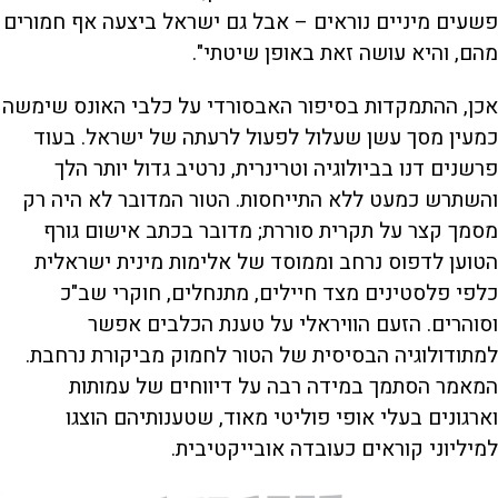
פשעים מיניים נוראים – אבל גם ישראל ביצעה אף חמורים
מהם, והיא עושה זאת באופן שיטתי".
אכן, ההתמקדות בסיפור האבסורדי על כלבי האונס שימשה
כמעין מסך עשן שעלול לפעול לרעתה של ישראל. בעוד
פרשנים דנו בביולוגיה וטרינרית, נרטיב גדול יותר הלך
והשתרש כמעט ללא התייחסות. הטור המדובר לא היה רק
מסמך קצר על תקרית סוררת; מדובר בכתב אישום גורף
הטוען לדפוס נרחב וממוסד של אלימות מינית ישראלית
כלפי פלסטינים מצד חיילים, מתנחלים, חוקרי שב"כ
וסוהרים. הזעם הוויראלי על טענת הכלבים אפשר
למתודולוגיה הבסיסית של הטור לחמוק מביקורת נרחבת.
המאמר הסתמך במידה רבה על דיווחים של עמותות
וארגונים בעלי אופי פוליטי מאוד, שטענותיהם הוצגו
למיליוני קוראים כעובדה אובייקטיבית.