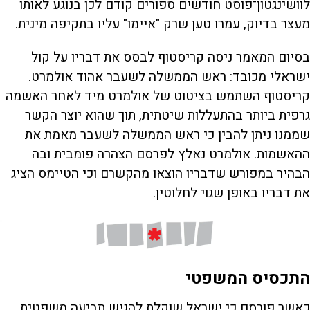
לוושינגטון־פוסט חודשים ספורים קודם לכן בנוגע לאותו
מעצר בדיוק, עמרו טען שרק "איימו" עליו בתקיפה מינית.
בסיום המאמר ניסה קריסטוף לבסס את דבריו על קול
ישראלי מכובד: ראש הממשלה לשעבר אהוד אולמרט.
קריסטוף השתמש בציטוט של אולמרט מיד לאחר האשמה
גרפית ביותר בהתעללות שיטתית, תוך שהוא יוצר הקשר
שממנו ניתן להבין כי ראש הממשלה לשעבר מאמת את
ההאשמות. אולמרט נאלץ לפרסם הצהרה פומבית ובה
הבהיר במפורש שדבריו הוצאו מהקשרם וכי הטיימס הציג
את דבריו באופן שגוי לחלוטין.
התכסיס המשפטי
כאשר פורסם כי ישראל שוקלת להגיש תביעה משפטית