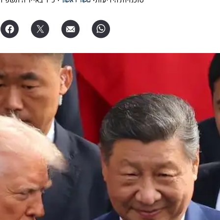
סוכנויות הידיעות
כ"ד באייר ה׳תשפ"ו