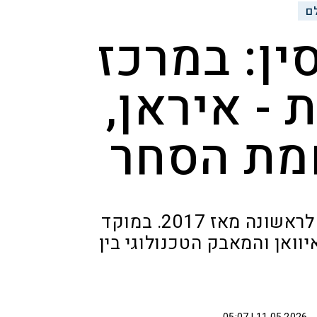
ם
ין: במרכז
- איראן,
חמת הסחר
סין אישרה כי טראמפ יבקר השבוע בבייג'ינג לראשונה מאז 2017. במוקד
יוואן והמאבק הטכנולוגי בין