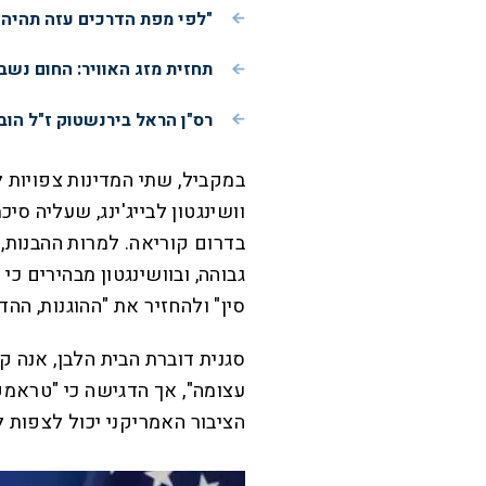
"לפי מפת הדרכים עזה תהיה
תחזית מזג האוויר: החום נשב
רס"ן הראל בירנשטוק ז"ל הוב
במקביל, שתי המדינות צפויות
וושינגטון לבייג'ינג, שעליה ס
בדרום קוריאה. למרות ההבנות,
גבוהה, ובוושינגטון מבהירים כ
סין" ולהחזיר את "ההוגנות, הה
סגנית דוברת הבית הלבן, אנה 
עצומה", אך הדגישה כי "טראמפ
הציבור האמריקני יכול לצפות ל