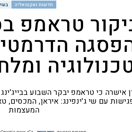
חדשות ואקטואליה
בעול
יקור טראמפ בס
פסגה הדרמטית 
כנולוגיה ומל
ישות עם שי ג'ינפינג: איראן, המכסים, טא
המעצמות