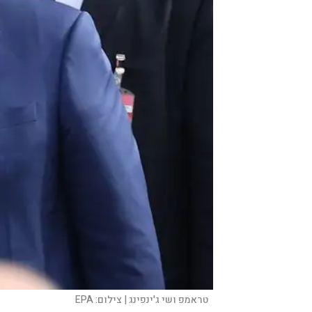
טראמפ ושי ג'ינפינג |
צילום:
EPA