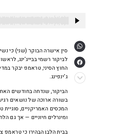
סין אישרה הבוקר (שני) כי נש
לביקור רשמי בבייג'ינג, לראשו
ג'ינפינג.
הביקור, שנדחה בחודשים האחר
בשורה ארוכה של נושאים רגיש
המכסים האמריקניים, סוגיית טא
ומינרלים חיוניים — אך גם הלח
בבית הלבן הבהירו כי טראמפ צ