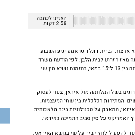
האזינו לכתבה
2:58
דקות
יא ארצות הברית דונלד טראמפ יגיע השבוע
נה מאז חזרתו לבית הלבן. לפי הודעת משרד
החוץ הסיני, טראמפ יבקר במדינה בין 13 ל־15 במאי, בהזמנת נשיא סין שי
ונים בשל המלחמה מול איראן, צפוי לעסוק
ים: המתיחות הכלכלית בין שתי המעצמות,
יוואן, המאבק על טכנולוגיות בינה מלאכותית
ץ האמריקני על סין סביב התמיכה באיראן.
פוי להפעיל לחץ ישיר על שי בנושא האיראני.