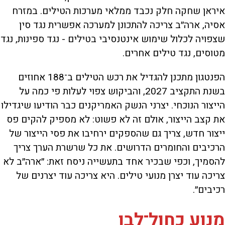
איראן שחקה חלק נכבד ממלאי מערכות הטילים. במזרח
אסיה, ארה״ב צריכה להתכונן למערכה אפשרית נגד סין
שצפויה לכלול שימוש אינטנסיבי בטילים - נגד ספינות, נגד
מטוסים, נגד טילים אחרים.
הפנטגון מתכנן להגדיל את רכש הטילים ב־188 אחוזים
בשנת התקציב 2027, והביקוש צפוי לעלות פי כמה על
הייצור הנוכחי. יצרני הנשק האמריקנים כבר הודיעו שיגדילו
את קצב הייצור, אולם זה לא פשוט: לא מספיק להקים פס
ייצור חדש, צריך גם שהספקים ירחיבו את פסי הייצור של
הרכיבים והחומרים הדרושים. את כל שרשרת הערך צריך
להסמיך, וכפי שבכיר אחד בתעשייה ניסח זאת: ״ארה״ב לא
צריכה עוד יצרן מנועי טילים. היא צריכה עוד יצרנים של
רכיבים״.
מנוע כחול־לבן