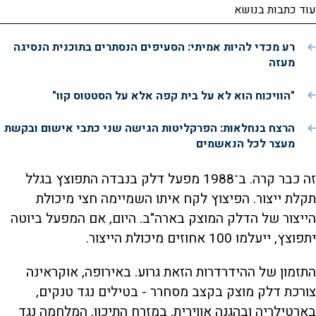
עוד כתבות בנושא
רע מכדי להיות אמיתי: הסעיפים הנסתרים בתוכנית הנסיגה
מעזה
"הוויכוח הוא לא על בית קפה אלא על הסטטוס קוו"
הרצח בנחלאות: הפרקליטות הגישה שני כתבי אישום ובקשת
מעצר לכל הנאשמים
זה כבר קרה. ב־1988 מפעל דלק בנבדה התפוצץ בגלל
תקלת ייצור. הפיצוץ לקח איתו השמיימה חצי מיכולת
הייצור של הדלק המוצק בארה"ב. היום, אם המפעל ביוטה
יתפוצץ, ייעלמו 100 אחוזים מיכולת הייצור.
התזמון של ההידרדרות הזאת גרוע. באירופה, אוקראינה
צורכת דלק מוצק בקצב מסחרר - בטילים נגד טנקים,
בארטילריה ובהגנה אווירית. במזרח התיכון, המלחמה נגד