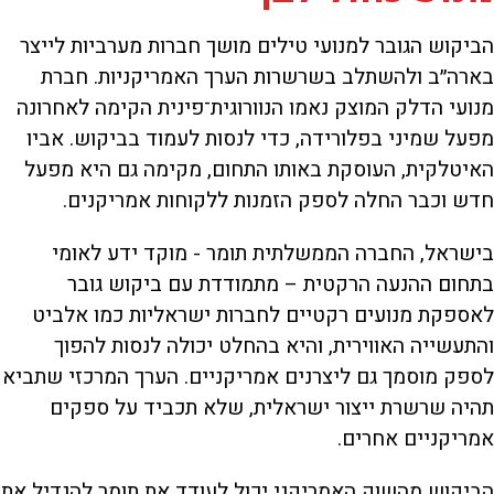
הביקוש הגובר למנועי טילים מושך חברות מערביות לייצר
בארה״ב ולהשתלב בשרשרות הערך האמריקניות. חברת
מנועי הדלק המוצק נאמו הנוורוגית־פינית הקימה לאחרונה
מפעל שמיני בפלורידה, כדי לנסות לעמוד בביקוש. אביו
האיטלקית, העוסקת באותו התחום, מקימה גם היא מפעל
חדש וכבר החלה לספק הזמנות ללקוחות אמריקנים.
בישראל, החברה הממשלתית תומר - מוקד ידע לאומי
בתחום ההנעה הרקטית – מתמודדת עם ביקוש גובר
לאספקת מנועים רקטיים לחברות ישראליות כמו אלביט
והתעשייה האווירית, והיא בהחלט יכולה לנסות להפוך
לספק מוסמך גם ליצרנים אמריקניים. הערך המרכזי שתביא
תהיה שרשרת ייצור ישראלית, שלא תכביד על ספקים
אמריקניים אחרים.
הביקוש מהשוק האמריקני יכול לעודד את תומר להגדיל את