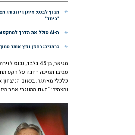
מגנץ לבנט: איתן גינזבורג מ
"ביחד"
ה-AI סולל את הדרך למתקפות סייבר בקצב מסחרר
גרמניה: רחפן נפץ אותר סמוך
מגיאר, בן 45 בלבד, נ
סביבו תמיכה רחבה על רקע תח
כלכלי מאתגר. בנאום הניצחון א
והצהיר: “העם ההונגרי אמר היום