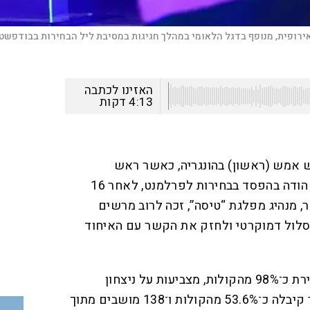
האזינו לכתבה
4:13
דקות
 אמש (ראשון) בהונגריה, כאשר ראש
הממשלה הוותיק ויקטור אורבן הודה בהפסד בבחירות לפרלמנט, לאחר 16
ר, מנהיג מפלגת “טיסה”, זכה לרוב מרשים
סלול דמוקרטי ולחזק את הקשר עם האיחוד
התוצאות, שהתקבלו לאחר ספירת כ־98% מהקולות, מצביעות על ניצחון
חד־משמעי: מפלגתו של מגיאר קיבלה כ־53.6% מהקולות ו־138 מושבים מתוך