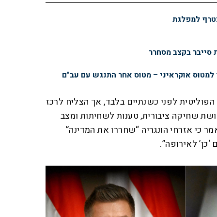
צטרף למפלגת
 למטוס אוקראיני – מטוס אחר התנגש עם עב"ם
כנס לזירה הפוליטית לפני כשנתיים בלבד, אך הצליח לרכז
ושת שחיקה ציבורית, טענות לשחיתות ומצב
מר כי אזרחי הונגריה “שחררו את המדינה”
 ‘כן’ לאירופה”.