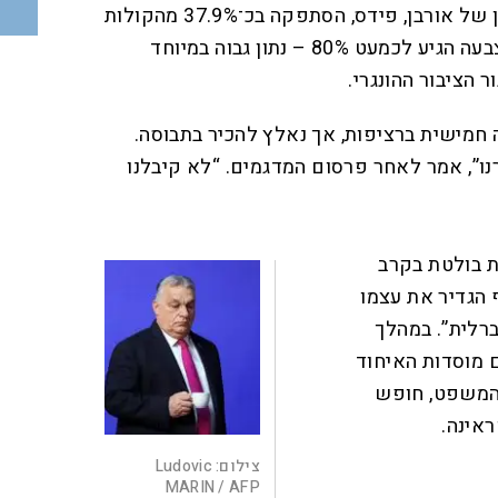
199 בפרלמנט. מפלגת השלטון של אורבן, פידס, הסתפקה בכ־37.9% מהקולות
ו־55 מושבים בלבד. שיעור ההצבעה הגיע לכמעט 80% – נתון גבוה במיוחד
 הציבור ההונגרי.
השיג כהונה חמישית ברציפות, אך נאלץ להכיר בתבוסה.
נו”, אמר לאחר פרסום המדגמים. “לא קיבלנו
 בולטת בקרב
 הגדיר את עצמו
רלית”. במהלך
 מוסדות האיחוד
 המשפט, חופש
אינה.
צילום:
Ludovic
MARIN / AFP