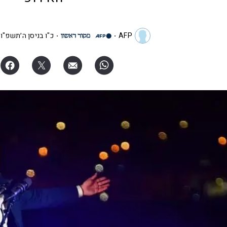
AFP
כ"ו בניסן ה׳תשפ"ו