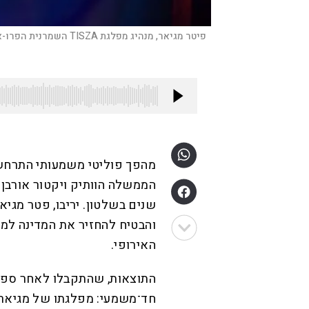
פיטר מגיאר, מנהיג מפלגת TISZA השמרנית הפרו-אירופית, מנופף בדגל הלאומי במהלך חגיגות במסיבת ליל הבחירות בבודפשט לאחר הבחירות הכלליות בהונגריה |
מהפך פוליטי משמעותי התרחש
שנים בשלטון. יריבו, פטר מגיא
והבטיח להחזיר את המדינה למ
האירופי.