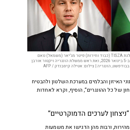
מנהיג האופוזיציה ההונגרית ונשיא מפלגת TISZA (כבוד וחירות) פיטר מג'יאר (משמאל) נואם
במסיבת עיתונאים בבודפשט, הונגריה, ב-5 בינואר 2026, ואת ראש ממשלת הונגריה ויקטור אורבן
בודפשט, הונגריה |
צילום:
אטילה קיסבנדק / AFP
נוני האיזון והבלמים במערכת השלטון ולהבטיח
חון של כל ההונגרים”, הוסיף, וקרא לאחדות
“ניצחון לערכים הדמוקרטיים”
מהירות, ורבות מהן הדגישו את משמעות