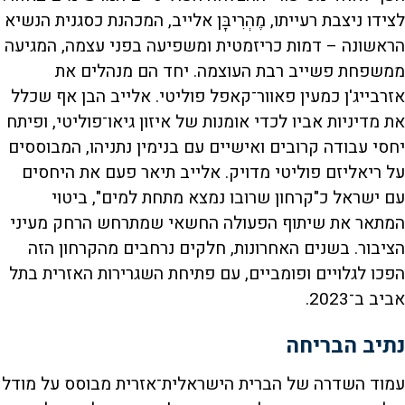
לצידו ניצבת רעייתו, מֶהְרִיבָּן אלייב, המכהנת כסגנית הנשיא
הראשונה – דמות כריזמטית ומשפיעה בפני עצמה, המגיעה
ממשפחת פשייב רבת העוצמה. יחד הם מנהלים את
אזרבייג'ן כמעין פאוור־קאפל פוליטי. אלייב הבן אף שכלל
את מדיניות אביו לכדי אומנות של איזון גיאו־פוליטי, ופיתח
יחסי עבודה קרובים ואישיים עם בנימין נתניהו, המבוססים
על ריאליזם פוליטי מדויק. אלייב תיאר פעם את היחסים
עם ישראל כ"קרחון שרובו נמצא מתחת למים", ביטוי
המתאר את שיתוף הפעולה החשאי שמתרחש הרחק מעיני
הציבור. בשנים האחרונות, חלקים נרחבים מהקרחון הזה
הפכו לגלויים ופומביים, עם פתיחת השגרירות האזרית בתל
אביב ב־2023.
נתיב הבריחה
עמוד השדרה של הברית הישראלית־אזרית מבוסס על מודל