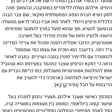
שנועד להכשיר את הבן הפוחז לרשת את אביו ביום מן
הימים. אילהם נשלח ללימודים במוסקבה, ובהמשך מונה
לסגן נשיא חברת הנפט הממשלתית סוֹקאר, שם צבר הבנה
כלכלית וניסיון ניהולי. לאחר מות אביו נבחר לראש ממשלה
ובהמשך לנשיא, תוך שהוא פועל במרץ להתנער מתדמיתו
הישנה ולהציג חזות של מנהיג מודרני בעל חשיבה
אסטרטגית, הדובר אנגלית רהוטה ומנהל את ענייני המדינה
ביד רמה. בדיעבד הוא הוכיח את עצמו כמי שמסוגל
להתמודד עם ולדימיר פוטין בגובה העיניים. במבט לאחור
נראה כי דווקא הניסיון שצבר כמהמר בצעירותו הוא שהוביל
אותו להחלטות אסטרטגיות מושכלות, כמו כריתת הברית עם
ישראל והיציאה למלחמה בארמניה כדי להשיב את
הריבונות על חבל נָגוֹרְנוֹ־קָרָבָּאךְ.
המהפך האישי שעבר אילהם, מצעיר נהנתן למנהיג בעל
שיעור קומה בינלאומי, המנווט בין מעצמות בתושייה קרה,
הפך לאחד מסיפורי ההצלחה הפוליטיים המרשימים באזור.