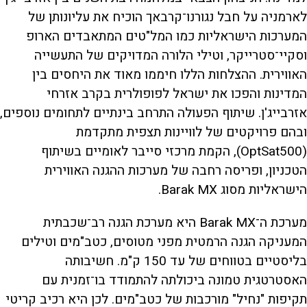
לארמניה על חבל נגורנו־קרבאך הוכיח את עליונותן של
המערכות הישראליות כמו המל"טים המתאבדים הארופ
וסקיי־סטרייקר, וטילי הלורה המדויקים של התעשייה
האווירית. ההצלחות הללו חיממו מאוד את היחסים בין
המדינות והפכו את ישראל לפופולרית בקרב אזרחי
אזרבייג'ן. שיתוף הפעולה התרחב בינתיים לתחומים נוספים,
ובהם פרויקטים של לוויינות תצפית מתקדמת
(OptSat500), הקמת מרכזי סייבר לאומיים בשיתוף
הטכניון, ופריסה רחבה של מערכות ההגנה האווירית
הישראליות מסוג Barak MX.
מערכת ה־Barak MX היא מערכת הגנה רב־שכבתית
המעניקה הגנה הרמטית מפני מטוסים, כטב"מים וטילים
בליסטיים בטווחים של עד 150 ק"מ. חשיבותה
האסטרטגית טמונה ביכולתה להתמודד בו־זמנית עם
תקיפות "נחיל" מורכבות של כטב"מים. לכן היא רכיב קריטי