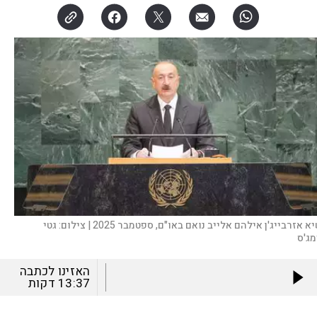
א אזרבייג'ן אילהם אלייב נואם באו"ם, ספטמבר 2025 |
צילום:
גטי
מג'ס
האזינו לכתבה
13:37
דקות