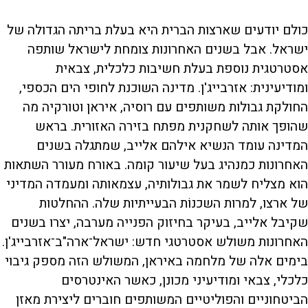
כולם יודעים שארצות הברית היא בעלת בריתה הגדולה של
ישראל. אבל בשנים האחרונות צומחת לישראל שותפה
אסטרטגית נוספת בעלת חשיבות כלכלית, צבאית
ומודיעינית: אזרבייג'ן. מדינה השוכנת לחופי הים הכספי,
החולקת גבולות משותפים עם רוסיה, איראן וטורקיה מה
שהופך אותה לשחקנית מפתח בזירה האזורית. בראש
המדינה עומד הנשיא אילהם אלייב, שמתגלה בשנים
האחרונות כמנהיג בעל שיעור קומה. באורח מעורר השתאות
הוא מצליח לשמר את גבולותיה, עצמאותה ומעמדה המדיני
של ארצו, למרות השכנוֹת הבעייתיות שלה. ההחלטות
שקיבל אלייב, בעיקר בחיזוק הפנייה מערבה, יצרו בשנים
האחרונות משולש אסטרטגי חדש: ישראל־ארה"ב־אזרבייג'ן.
בימים אלה של מלחמה באיראן, המשולש הזה מספק גיבוי
כלכלי, צבאי ומודיעיני מכונן, כאשר האינטרסים
הביטחוניים והפוליטיים המשותפים חוברים ליצירת מאזן