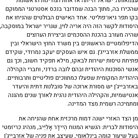
עצמאותה. ישראל הייתה אז אחת המדינות הראשונות
שהכירו בה, מתוך הבנה שמדובר בנכס אסטרטגי הממוקם
בקו תפר גיאו־פוליטי. אחד האישים הבולטים שהניחו את
היסודות לקשר הזה היה אריה לוין, שגריר ישראל במוסקבה,
שהיה מעורב בהכנת ההסכמים וביצירת הערוצים
הדיפלומטיים הראשונים בין משרד החוץ הישראלי ובין
ממשלת אזרבייג׳ן. גם איש העסקים יעקב נמרודי, שקידם
פתיחת טיסות ישירות לבאקו, מילא תפקיד חשוב, וכך גם
אנשי הסוכנות היהודית ובהם לובה ברדני, וחברי הקהילה
היהודית המקומית שפעלו כמתווכים פוליטיים ותרבותיים.
באזרבייג'ן יש מסורת ארוכה של סובלנות דתית והיעדר
אנטישמיות, והקהילה היהודית נהנית לאורך שנים מהגנה
ומתמיכה רשמית מצד המדינה.
מן הצד האזרי ישנה דמות מרכזית אחת שהניחה את
היסודות לברית: הנשיא המנוח הֵיידָר אָלִיֵּיב, מנהיג כריזמטי
בעל שיעור קומה בינלאומי, שעיצב את פניה של אזרבייג'ן