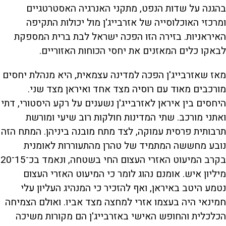
בהגנה על שדות הנפט, מתקני האנרגיה האסטרטגיים
ומרכזי האוכלוסייה של אזרבייג'ן מול יכולות התקיפה
האיראניות. בזירה הזו הפכה ישראל לבת ברית המספקת
לבאקו כלים המאזנים את יחסי הכוחות האזוריים.
מאז שאזרבייג'ן הפכה למדינה עצמאית, היא מנהלת יחסים
מורכבים מאוד עם רוסיה מצד אחד ואיראן מצד שני.
היחסים בין איראן לאזרבייג'ן נשענים על רקע היסטורי, דתי
ואתני מורכב. שתי המדינות חולקות רוב שיעי ומורשת
תרבותית פרסית עמוקה, לצד מתח מובנה ביניהן. המתח הזה
נובע מחששה המתמיד של טהרן מהתעוררות לאומנית
בקרב המיעוט האזרי העצום החי בשטחה, ונאמד בכ־15־20
מיליון איש. אומנם נהוג לומר כי המיעוט האזרי העצום
נטמע היטב באיראן, ואף להזכיר כי המנהיג העליון עלי
חמינאי היה בעצמו אזרי למחצה מצד אביו. ואולם הצמיחה
הכלכלית והחופש האישי באזרבייג'ן הם מקורות משיכה