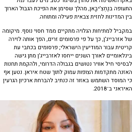
באקו האשימה את טהרן בשיגור כטב"מים לעבר נמל
התעופה בנַחְצִ'יבָאן, מהלך שסימן את הפיכת הגבול הארוך
בין המדינות לחזית צבאית פעילה ומתוחה.
במקביל למתיחות הגלויה מתקיים ממד חסוי נוסף. מיקומה
של אזרבייג'ן, כך על פי פרסומים זרים, הפך אותה לזירה
קריטית עבור המודיעין הישראלי; פרסומים בכתבי עת
בינלאומיים לאורך השנים ייחסו לאזרבייג'ן מתן גישה
לבסיסי חיל אוויר נטושים בגבולה הדרומי, ולהקמת תחנות
האזנה מתקדמות הצופות עמוק לתוך שטח איראן. נטען אף
כי המוסד השתמש באזור זה כנתיב להברחת ארכיון הגרעין
האיראני ב־2018.