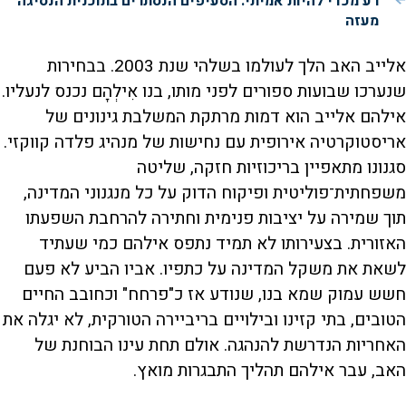
רע מכדי להיות אמיתי: הסעיפים הנסתרים בתוכנית הנסיגה
מעזה
אלייב האב הלך לעולמו בשלהי שנת 2003. בבחירות
שנערכו שבועות ספורים לפני מותו, בנו אִילְהָם נכנס לנעליו.
אילהם אלייב הוא דמות מרתקת המשלבת גינונים של
אריסטוקרטיה אירופית עם נחישות של מנהיג פלדה קווקזי.
סגנונו מתאפיין בריכוזיות חזקה, שליטה
משפחתית־פוליטית ופיקוח הדוק על כל מנגנוני המדינה,
תוך שמירה על יציבות פנימית וחתירה להרחבת השפעתו
האזורית. בצעירותו לא תמיד נתפס אילהם כמי שעתיד
לשאת את משקל המדינה על כתפיו. אביו הביע לא פעם
חשש עמוק שמא בנו, שנודע אז כ"פרחח" וכחובב החיים
הטובים, בתי קזינו ובילויים בריביירה הטורקית, לא יגלה את
האחריות הנדרשת להנהגה. אולם תחת עינו הבוחנת של
האב, עבר אילהם תהליך התבגרות מואץ.