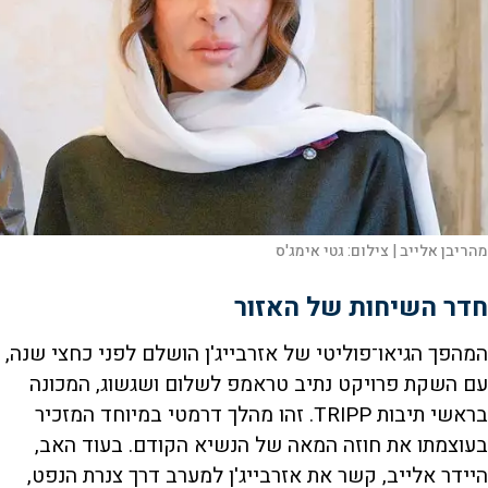
מהריבן אלייב |
צילום:
גטי אימג'ס
חדר השיחות של האזור
המהפך הגיאו־פוליטי של אזרבייג'ן הושלם לפני כחצי שנה,
עם השקת פרויקט נתיב טראמפ לשלום ושגשוג, המכונה
בראשי תיבות TRIPP. זהו מהלך דרמטי במיוחד המזכיר
בעוצמתו את חוזה המאה של הנשיא הקודם. בעוד האב,
היידר אלייב, קשר את אזרבייג'ן למערב דרך צנרת הנפט,