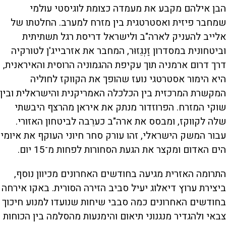
הבן אילהם מקבע את מעמדה כצומת לוגיסטי עולמי
שמחבר פיזית ואסטרטגית בין מזרח למערב. החלטתו של
אלייב להעניק לארה"ב ולישראל דריסת רגל תשתיתית
וביטחונית במסדרון זַנְגֵזוּר, המחבר את אזרבייג'ן לטורקיה
דרך דרום ארמניה תוך עקיפת ההגמוניה הרוסית והאיראנית,
היא הימור אסטרטגי נועז שהופך את הקווקז לחוליה
המקשרת המרכזית בין הכלכלה האמריקנית והישראלית ובין
שוקי המזרח. הפרוזדור מנתק את איראן מהרצף היבשתי
שלה לקווקז, ומבסס את ארה"ב כערֵבה לביטחון האזורי.
עבור המשק הישראלי, זהו עורק סחר חיוני העוקף את איומי
הים האדום ומקצר את הגעת הסחורות לפחות מ־15 יום.
התרומה האזרית מגיעה בחודשים האחרונים מכיוון נוסף,
ביצירת ערוץ דיאלוג יעיל סביב הזירה הסורית. באקו אירחה
בחודשים האחרונים כמה סבבי שיחות שנועדו למנוע חיכוך
צבאי ולהגדיר מנגנוני תיאום והימנעות מהסלמה בין הכוחות