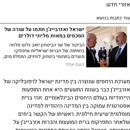
אזורי חדש.
עוד כתבות בנושא
ישראל ואזרבייג’ן חתמו על שורה של
הסכמים במאות מליוני דולרים
הביקור של שר הביטחון יואב גלנט מלווה
בחתימה של חברות ישראליות שיספקו
מוצרים בתחומי ביטחון, לווינים, התפלת מים,
סייבר, חקלאות ומכוני מחקר
נועם אמיר
מערכת היחסים שנוצרה בין מדינת ישראל לרפובליקה של
אזרבייג'ן כבר בשנות התשעים היא אחת התופעות
הייחודיות בעולם היחסים הבינלאומיים. זוהי ברית
אסטרטגית עמוקה בין המדינה היהודית למדינה
מוסלמית־שיעית חילונית. ראשיתו של הקשר בימים
שלאחר התפרקות ברית המועצות והכרזת אזרבייג'ן על