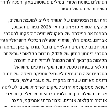
הפועלים בשטח הסורי. במילים פשוטות, באקו הפכה לחדר
השיחות השקט של האזור.
זאת ועוד: הצטרפותו של הנשיא אלייב למועצת השלום,
שהקים הנשיא טראמפ בינואר 2026 בפורום דאבוס,
מסמנת את הפיכתה של באקו לשותפה דה־פקטו להסכמי
אברהם. בימים אלה, שיתוף הפעולה הכלכלי הישראלי־אזרי
מתרחב גם למיזמים חקלאיים בחבל נגורנו־קרבאך. במסגרת
הסכמי ביטחון המזון של 2025, חברות חקלאות ישראליות
מקימות בקרבאך "חוות חכמות" לגידול חיטה ותוצרת
חקלאית, בעזרת טכנולוגיות השקיה וזרעים מישראל.
הסכמים אלה מבטיחים לישראל אספקה רציפה של חיטה
ודגנים מאותם שטחים במקרה של משבר עולמי, בעוד
ישראל מספקת את הידע לשיקום האדמות ששבו לשליטה
אזרית. השילוב בין טכנולוגיות צבאיות ישראליות, משאבי
אנרגיה וחקלאות אזריים, וגיבוי מדיני אמריקני, מייצר