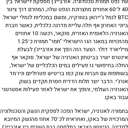
של נפט תמורת טכנולוגיה. אזרבייג'ן מספקת לישראל בין
40 ל־60 אחוזים מתצרוכת הנפט שלה, המוזרם דרך צינור
BTC לנמל ג'ייהאן בטורקיה, ומשם במכליות לנמלי ישראל.
ביוני האחרון אף חלה עליית מדרגה כלכלית, כאשר חברת
האנרגיה הלאומית האזרית, סוֹקאר, רכשה 10 אחוזים
מהזכויות במאגר הגז הישראלי "תמר" תמורת כ־1.25
מיליארד דולר. הצעד הזה הפך את אזרבייג'ן לבעלת
אינטרס ישיר בביטחון האנרגיה של ישראל. סוקאר אף
החלה בחיפושי גז פעילים במים הכלכליים של ישראל,
בשותפות עם חברות ענק כמו בריטיש פטרוליום וניו־מד
אנרג'י. הדבר יוצר תלות הדדית חסרת תקדים בשוק
האנרגיה העולמי, והופך את ישראל לאזור פעילות אסטרטגי
עבור באקו.
בתמורה לאנרגיה, ישראל הפכה לספקית הנשק והטכנולוגיה
המרכזית של באקו, ואחראית לכ־70 אחוז מהנשק המיובא
למדינה. הניצחון הצבאי במלחמה רבת השנים בין אזרבייג'ן