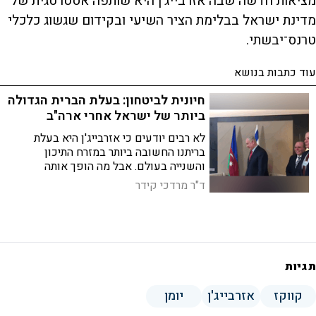
מציאות חדשה שבה אזרבייג'ן היא שותפה אסטרטגית של
מדינת ישראל בבלימת הציר השיעי ובקידום שגשוג כלכלי
טרנס־יבשתי.
עוד כתבות בנושא
חיונית לביטחון: בעלת הברית הגדולה
ביותר של ישראל אחרי ארה"ב
לא רבים יודעים כי אזרבייג'ן היא בעלת
בריתנו החשובה ביותר במזרח התיכון
והשנייה בעולם. אבל מה הופך אותה
לשותפה אסטרטגית גדולה כל כך של ישראל
ד"ר מרדכי קידר
ולבעלת תפקיד מפתח עבורנו? טורו של ד"ר
מרדכי קידר ב-JNS
תגיות
קווקז
אזרבייג'ן
יומן