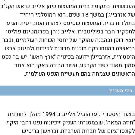
העכשווית. בתקופת ברית המועצות כיהן אלייב כראש הקג"ב
של אזרבייג'ן במשך 18 שנים. הוא המוסלמי היחיד
בתולדות ברית־המועצות שטיפס לצמרת הסובייטית והגיע
לתפקיד חבר בפוליטבירו. אלייב ניחן בפרגמטיזם פוליטי
יוצא דופן ובהבנה עמוקה של יחסי הכוחות העולמיים, וכבר
בראשית כהונתו רקם תוכנית מכוננת לקידום ולחיזוק ארצו.
היסטורית, אזרבייג'ן ידועה בכינויה "ארץ האש". יש בה נפט
סמוך מאוד לפני הקרקע, ואזור הבירה באקו הוא אחד
הראשונים שצמחה בהם תעשיית הנפט העולמית.
הכי מעניין
בצעד היסטורי נועז הוביל אלייב ב־1994 מהלך לחתימת
"חוזה המאה", שבמסגרתו העניק זיכיונות נפט רחבי היקף
לקונסורציום של חברות מערביות, ובראשן בריטיש