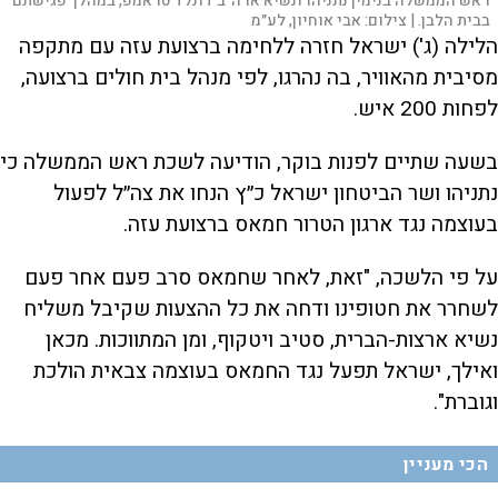
ראש הממשלה בנימין נתניהו ונשיא ארה"ב דונלד טראמפ, במהלך פגישתם
בבית הלבן. |
צילום:
אבי אוחיון, לע״מ
הלילה (ג') ישראל חזרה ללחימה ברצועת עזה עם מתקפה
מסיבית מהאוויר, בה נהרגו, לפי מנהל בית חולים ברצועה,
לפחות 200 איש.
בשעה שתיים לפנות בוקר, הודיעה לשכת ראש הממשלה כי
נתניהו ושר הביטחון ישראל כ״ץ הנחו את צה״ל לפעול
בעוצמה נגד ארגון הטרור חמאס ברצועת עזה.
על פי הלשכה, "זאת, לאחר שחמאס סרב פעם אחר פעם
לשחרר את חטופינו ודחה את כל ההצעות שקיבל משליח
נשיא ארצות-הברית, סטיב ויטקוף, ומן המתווכות. מכאן
ואילך, ישראל תפעל נגד החמאס בעוצמה צבאית הולכת
וגוברת".
הכי מעניין