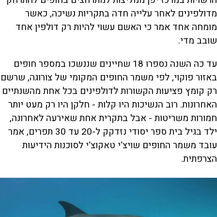
הרשויות במרכז יפן ממליצות למתרחצים בחופים להתרחק
מדולפינים לאחר עלייה חדה בתקריות נשיכה, כאשר
מומחה אחד אמר כי האשם עשוי להיות רק דולפין אחד
שובב מדי.
עד כה השנה נספרו 18 שחיינים שננשכו במספר חופים
באזור פוקוי, לפי משמר החופים המקומי של צורוגה, שרשם
רק קומץ פציעות הקשורות לדולפינים בכל אחת מהשנתיים
האחרונות. רוב הנשיכות היו קלות - חלקן היו רק מעט יותר
חמורות משריטות - אבל בתקרית אחת שאירעה לאחרונה,
ילד בגיל בית ספר יסודי נזדקק ל-20 עד 30 תפרים, אמר
עובד משמר החופים שויצ'י טאקוצ'י לסוכנות הידיעות
הצרפתית.