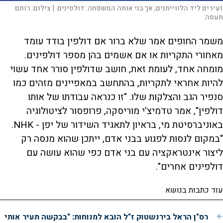
זעירים ליד הלווייתנים, אך בני אותה המשפחה. דולפינים. |
צילום:
רותם
תעסה
משמר החופים אמר שלא ברור אם דולפין בודד עומד
מאחורי התקריות או אם אשמים בהן מספר דולפינים.
מומחה אחד, לעומת זאת, חושב שדולפין סורר אחד עשוי
להיות אחראי לתקריות, בהתחשב במאפיינים מזהים כמו
סנפיר הגב והצלקות שלו. "זו כנראה עבודתו של אותו
דולפין", אמר טדמיצ'י מוריסקה, פרופסור לציטולוגיה
באוניברסיטת מי, בראיון לתאגיד השידור של יפן - NHK.
"במקום לנסות לפגוע בבני אדם, ייתכן שהוא מנסה רק
ליצור אינטראקציה עם בני אדם כפי שהוא עושה עם
דולפינים אחרים".
עוד כתבות בנושא
רס"ן הראל בירנשטוק ז"ל הובא למנוחות: "בבקשה תעיר אותי