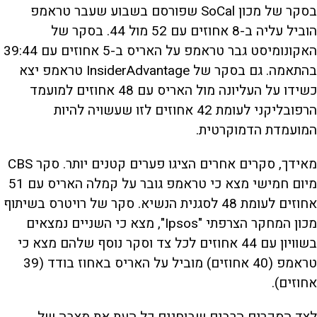
בסקר של מכון SoCal שפורסם בשבוע שעבר טראמפ
הוביל עליה ב-8 אחוזים עם 52 מול 44. בסקר של
האקונומיסט גבר טראמפ על האריס ב-5 אחוזים עם 39:44
בהתאמה. גם בסקר של InsiderAdvantage טראמפ יצא
כשידו על העליונה מול האריס עם 48 אחוזים למועמד
הרפובליקני לעומת 42 אחוזים לזו שעשויה להיות
המועמדת הדמוקרטית.
מאידך, סקרים אחרים הציגו פערים קטנים יותר. סקר CBS
מיום חמישי מצא כי טראמפ גובר על קמלה האריס עם 51
אחוזים לעומת 48 לסגנית הנשיא. סקר של רויטרס בשיתוף
מכון המחקר הצרפתי "Ipsos", מצא כי השניים נמצאים
בשוויון עם 44 אחוזים לכל צד וסקר נוסף שלהם מצא כי
טראמפ (40 אחוזים) מוביל על האריס באחוז בודד (39
אחוזים).
לצד הסקרים הרבים שבוחנים כל העת את מצבה של