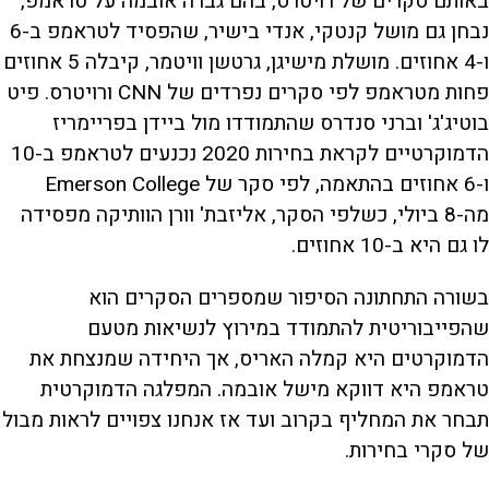
באותם סקרים של רויטרס, בהם גברה אובמה על טראמפ,
נבחן גם מושל קנטקי, אנדי בישיר, שהפסיד לטראמפ ב-6
ו-4 אחוזים. מושלת מישיגן, גרטשן וויטמר, קיבלה 5 אחוזים
פחות מטראמפ לפי סקרים נפרדים של CNN ורויטרס. פיט
בוטיג'ג' וברני סנדרס שהתמודדו מול ביידן בפריימריז
הדמוקרטיים לקראת בחירות 2020 נכנעים לטראמפ ב-10
ו-6 אחוזים בהתאמה, לפי סקר של Emerson College
מה-8 ביולי, כשלפי הסקר, אליזבת' וורן הוותיקה מפסידה
לו גם היא ב-10 אחוזים.
בשורה התחתונה הסיפור שמספרים הסקרים הוא
שהפייבוריטית להתמודד במירוץ לנשיאות מטעם
הדמוקרטים היא קמלה האריס, אך היחידה שמנצחת את
טראמפ היא דווקא מישל אובמה. המפלגה הדמוקרטית
תבחר את המחליף בקרוב ועד אז אנחנו צפויים לראות מבול
של סקרי בחירות.