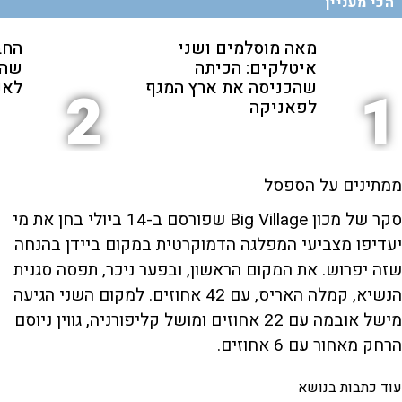
הכי מעניין
מאה מוסלמים ושני
החב
איטלקים: הכיתה
שהת
שהכניסה את ארץ המגף
לאנ
2
1
לפאניקה
ממתינים על הספסל
סקר של מכון Big Village שפורסם ב-14 ביולי בחן את מי
יעדיפו מצביעי המפלגה הדמוקרטית במקום ביידן בהנחה
שזה יפרוש. את המקום הראשון, ובפער ניכר, תפסה סגנית
הנשיא, קמלה האריס, עם 42 אחוזים. למקום השני הגיעה
מישל אובמה עם 22 אחוזים ומושל קליפורניה, גווין ניוסם
הרחק מאחור עם 6 אחוזים.
עוד כתבות בנושא