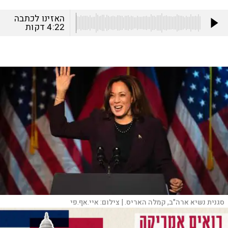
האזינו לכתבה
4:22
דקות
סגנית נשיא ארה"ב, קמלה האריס. |
צילום:
איי.אף.פי