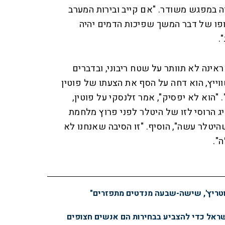
 במפגש משודר. "אם קייב ובירות המערב
סופו של דבר המשך שפיכות הדמים יהיה
.
אינה לא תוותר על שטח ריבוני, ובדברים
יץ, הוא דחה על הסף את הצעתו של פוטין
"הוא לא יפסיק", אמר זלנסקי על פוטין,
ג הרוסי לזו של היטלר לפני פרוץ מלחמת
היטלר עשה", הוסיף. "זו הסיבה שאנחנו לא
".
טריץ', שישה-שבעה מנדטים מתפזרים"
שראל כדי להצביע בבחירות הם אנשים חצופים