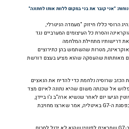
נוחות: "אני קובר את בני במקום ללוות אותו לחתונה"
ג הרוסי כללו חיזוק "מעמדה הניטרלי,
וקראינה והסרת כל העיצומים המערביים נגד
 את דרישותיו מתחילת המלחמה
 אוקראינה, מטרות שהשתמש בהן כתירוצים
בפברואר 2022, ובעצם מאותתות שהעסקה שהוא מציע בעצם דורשת
ת הכזב שרוסיה נלחמת כדי להדיח את הנאצים
פלוש אל שכנתה משום שהיא נתונה לאיום מצד
ין הגיעו יום לאחר שנשיא ארה"ב ג'ו ביידן,
במסיבת עיתונאים עם זלנסקי בפסגת ה-G7 באיטליה, אמר שארצו מחויבת
"עשינו שלושה צעדים גדולים ב-G7 שמראים לפוטין שהוא לא יכול למרוח