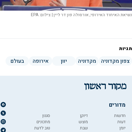
נשיאת האיחוד האירופי, אורסולה פון דר ליין |
צילום:
EPA
תגיות
צפון מקדוניה
מקדוניה
יוון
אירופה
בעולם
מדורים
חדשות
דיוקן
סגנון
דעות
מוצש
מתכונים
יומן
שבת
טוב לדעת