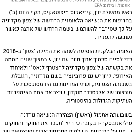
נשיאת צפון מקדוניה, גורדנה סיליאנובסקה-דבקובה, בטקס השבעתה,
אתמול. |
צילום:
EPA
ראש ממשלת יוון, קיריאקוס מיצוטאקיס, תקף היום (ב')
בחריפות את הנשיאה הלאומנית החדשה של צפון מקדוניה
על כך שסירבה להשתמש בשמה החדש של ארצה כאשר
נשבעה לתפקיד.
האומה הבלקנית הוסיפה לשמה את המילה "צפון" ב-2018
כדי לסיים סכסוך ארוך טווח עם יוון, שבמשך שנים חסמה
את בקשתה של צפון מקדוניה להצטרף לנאט"ו ולאיחוד
האירופי. ליוון יש גם פרובינציה בשם מקדוניה, הגובלת
בשכנתה הצפונית, ושתי המדינות גם היו מסוכסכות על
מורשתו של אלכסנדר מוקדון, שיצר את אחת האימפריות
העתיקות הגדולות בהיסטוריה.
בשבועתה אתמול (ראשון) הצהירה הנשיאה גורדנה
סיליאנובסקה-דבקובה כי היא "תכבד את החוקה והחוקים
ו... תגן על הריבונות, השלמות הטריטוריאלית והעצמאות של