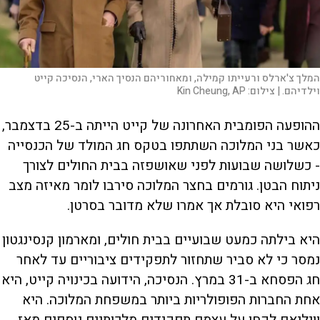
המלך צ'ארלס ורעייתו קמילה, ומאחוריהם הנסיך הארי, הנסיכה קייט
וילדיהם. |
צילום:
Kin Cheung, AP
ההופעה הפומבית האחרונה של קייט הייתה ב-25 בדצמבר,
כאשר בני המלוכה השתתפו בטקס חג המולד של הכנסייה
- כשלושה שבועות לפני שאושפזה בבית החולים לצורך
ניתוח הבטן. גורמים בחצר המלוכה סירבו לומר מאיזה מצב
רפואי היא סובלת אך אמרו שלא מדובר בסרטן.
היא בילתה כמעט שבועיים בבית חולים, ומארמון קנסינגטון
נמסר כי לא סביר שתחזור לתפקידים ציבוריים עד לאחר
חג הפסחא ב-31 במרץ. הנסיכה, הידועה בכינויה קייט, היא
אחת החברות הפופולריות ביותר במשפחת המלוכה. היא
וויליאם לקחו על עצמם תפקידים מלכותיים נוספים מאז