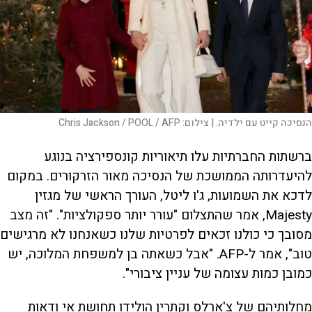
הנסיכה קייט עם ילדיה. |
צילום:
Chris Jackson / POOL / AFP
ברשתות החברתיות עלו תיאוריות קונספירציה בנוגע
להיעדרותה הממושכת של הנסיכה מאור הזרקורים. במקום
לדכא את השמועות, ג'ו ליטל, העורך הראשי של מגזין
Majesty, אמר שהתצלום "עורר יותר ספקולציות". "זה מצב
מסובך כי כולנו זכאים לפרטיות שלנו כשאנחנו לא מרגישים
טוב", אמר ל-AFP. "אבל כשאתה בן למשפחת המלוכה, יש
כמובן כמות עצומה של עניין ציבורי".
מחלותיהם של צ'ארלס וקתרין הולידו תחושת אי ודאות