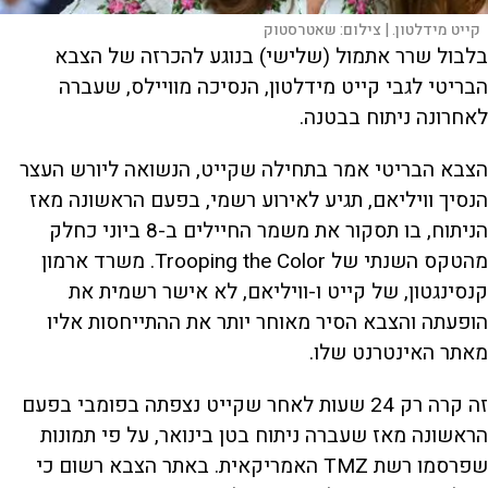
קייט מידלטון. |
צילום:
שאטרסטוק
בלבול שרר אתמול (שלישי) בנוגע להכרזה של הצבא
הבריטי לגבי קייט מידלטון, הנסיכה מוויילס, שעברה
לאחרונה ניתוח בבטנה.
הצבא הבריטי אמר בתחילה שקייט, הנשואה ליורש העצר
הנסיך וויליאם, תגיע לאירוע רשמי, בפעם הראשונה מאז
הניתוח, בו תסקור את משמר החיילים ב-8 ביוני כחלק
מהטקס השנתי של Trooping the Color. משרד ארמון
קנסינגטון, של קייט ו-וויליאם, לא אישר רשמית את
הופעתה והצבא הסיר מאוחר יותר את ההתייחסות אליו
מאתר האינטרנט שלו.
זה קרה רק 24 שעות לאחר שקייט נצפתה בפומבי בפעם
הראשונה מאז שעברה ניתוח בטן בינואר, על פי תמונות
שפרסמו רשת TMZ האמריקאית. באתר הצבא רשום כי