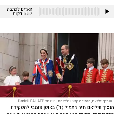
האזינו לכתבה
5:57
דקות
הנסיך ויליאם, הנסיכה קייט וילדיהם. |
צילום:
Daniel LEAL AFP
הנסיך וויליאם חזר אתמול (ד') באופן פומבי לתפקידיו