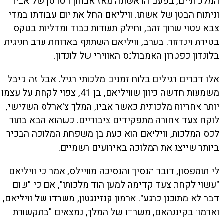
המלכותיים, בפעם הראשונה מאז אבחון הסרטן של אביו
וניתוח הבטן של אשתו. וויליאם החל את יום עבודתו במדי
צבא עטוי שרוך זהב, וחילק תעודות כבוד ומדליות בטקס
בטירת וינדזור. בערב, וויליאם השתתף בארוחת ערב חגיגית
בלונדון כפטרון האמבולנס האווירי של לונדון.
אלו דברים רגילים בלוח זמנים מלכותי רגיל. אבל זה קיבל
משמעות חדשה כיוון שוויליאם, בן 41, צפוי לקחת על עצמו
יותר אחריות מלכותית כאשר אביו, המלך צ'ארלס השלישי,
לוקח צעד אחורה מתפקידים ציבוריים. כשהוא הבא בתור
לכס המלכות, וויליאם הוא כעת בן משפחת המלוכה הבכיר
ביותר שייצג את המלוכה באירועים רשמיים.
לי תומפסון, דובר הנסיך והנסיכה מוויילס, אמר כי וויליאם
"עשוי לקחת צעד קדימה למען הוד מלכותו", אם כי "שום
דבר לא מתוכנן כרגע". ארמון קנזינגטון, משרדו של וויליאם,
וארמון בקינגהאם, משרדו של המלך, נמצאים "בתקשורת