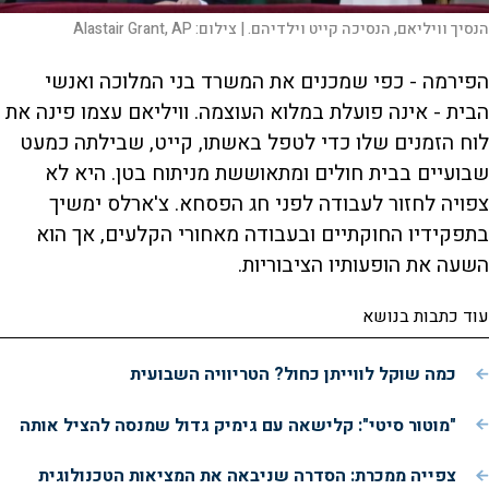
הנסיך וויליאם, הנסיכה קייט וילדיהם. |
צילום:
Alastair Grant, AP
הפירמה - כפי שמכנים את המשרד בני המלוכה ואנשי
הבית - אינה פועלת במלוא העוצמה. וויליאם עצמו פינה את
לוח הזמנים שלו כדי לטפל באשתו, קייט, שבילתה כמעט
שבועיים בבית חולים ומתאוששת מניתוח בטן. היא לא
צפויה לחזור לעבודה לפני חג הפסחא. צ'ארלס ימשיך
בתפקידיו החוקתיים ובעבודה מאחורי הקלעים, אך הוא
השעה את הופעותיו הציבוריות.
עוד כתבות בנושא
כמה שוקל לווייתן כחול? הטריוויה השבועית
"מוטור סיטי": קלישאה עם גימיק גדול שמנסה להציל אותה
צפייה ממכרת: הסדרה שניבאה את המציאות הטכנולוגית