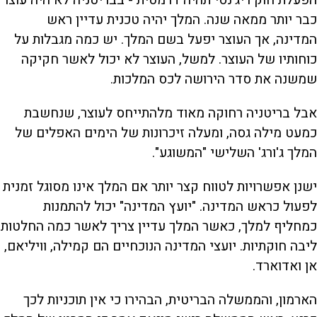
הפעלת חוק ריג'נסי תהיה דרמטית - בבריטניה לא היה עוצר
כבר יותר ממאה שנה. המלך יהיה טכנית עדיין ראש
המדינה, אך העוצר יפעל בשם המלך. יש כמה מגבלות על
כוחותיו של העוצר. למשל, העוצר לא יכול לאשר חקיקה
שמשנה את סדר הירושה לכס המלכות.
אבל בריטניה רחוקה מאוד מלהתייחס לעוצר, שנחשבת
כמעט מילה גסה, ומעלה זיכרונות של הימים האפלים של
המלך ג'ורג' השלישי "המשוגע".
ישנן אפשרויות לטווח קצר יותר אם המלך אינו מסוגל זמנית
לפעול כראש המדינה. "יועץ המדינה" יכול להתמנות
כמחליף למלך, כאשר המלך עדיין צריך לאשר כמה החלטות
ליבה חוקתיות. יועצי המדינה הנוכחיים הם קמילה, וויליאם,
אן ואדוארד.
הארמון, והממשלה הבריטית, הבהירו כי אין תוכניות לכך