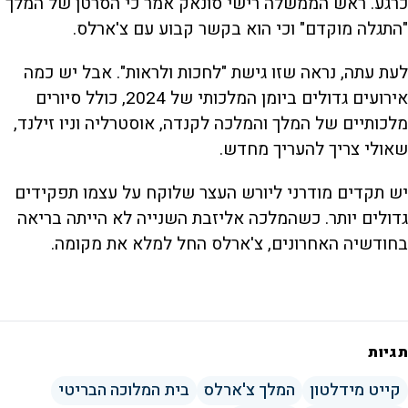
כרגע. ראש הממשלה רישי סונאק אמר כי הסרטן של המלך
"התגלה מוקדם" וכי הוא בקשר קבוע עם צ'ארלס.
לעת עתה, נראה שזו גישת "לחכות ולראות". אבל יש כמה
אירועים גדולים ביומן המלכותי של 2024, כולל סיורים
מלכותיים של המלך והמלכה לקנדה, אוסטרליה וניו זילנד,
שאולי צריך להעריך מחדש.
יש תקדים מודרני ליורש העצר שלוקח על עצמו תפקידים
גדולים יותר. כשהמלכה אליזבת השנייה לא הייתה בריאה
בחודשיה האחרונים, צ'ארלס החל למלא את מקומה.
תגיות
קייט מידלטון
המלך צ'ארלס
בית המלוכה הבריטי