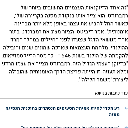
"זה אחד הדיוקנאות העצמיים החשובים ביותר של
רמברנדט. הוא צייר אותו בנקודת מפנה בקריירה שלו,
כאשר החל להביע את עצמו באופן מלא יותר מבחינה
אומנותית", אמר דיביטס. הציור מציג את רמברנדט בתור
אחד מנושאי הדגל שצעדו לפני החיילים במהלך המרד
ההולנדי, מלחמת העצמאות שארכה שמונים שנים והובילה
להקמתה של הולנד בשנת 1648 - כך מסר הרייקסמוזיאום.
"בדיוקן העצמי הגדול הזה, רמברנדט מצייר את עצמו מרדני
ומלא תעוזה. זו הייתה פריצת הדרך האומנותית שהובילה
ליצירת 'משמר הלילה'".
עוד כתבות בנושא
רע מכדי להיות אמיתי: הסעיפים הנסתרים בתוכנית הנסיגה
מעזה
"הוויכוח הוא לא על בית קפה אלא על הסטטוס קוו"