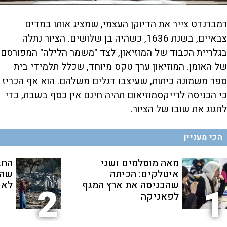
רמברנדט צייר את הדיוקן העצמי, שמציג אותו במדים
צבאיים, בשנת 1636, כשהיה בן שלושים. הציור נתלה
בגלריית הכבוד של המוזיאון, לצד "משמר הלילה" המפורסם
של האומן. המוזיאון ערך טקס מיוחד, שכלל תלמידי בית
ספר משמונה כיתות, שעיצבו דגלים משלהם. הוא אף הכריז
כי הכניסה לרייקסמוזיאום תהיה חינם אין כסף בשבת, כדי
לחגוג את שובו של הציור.
הכי מעניין
מאה מוסלמים ושני
החב
איטלקים: הכיתה
שהת
שהכניסה את ארץ המגף
לאנ
2
1
לפאניקה