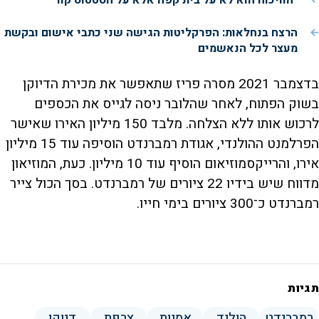
הרצח בנחלאות: הפרקליטות הגישה שני כתבי אישום ובקשת
מעצר לכל הנאשמים
בדצמבר 2021 מסרה פריז שתאפשר את מכירת הדיוקן
בשוק הפתוח, לאחר שהלובר ניסה לגייס את הכספים
לרכוש אותו ללא הצלחה. מלבד 150 מיליון האירו שאישר
הפרלמנט ההולנדי, אגודת רמברנדט הוסיפה עוד 15 מיליון
אירו, והרייקסמוזיאום הוסיף עוד 10 מיליון. כעת, המוזיאון
מדווח שיש בידיו 22 ציורים של רמברנדט. בסך הכול צייר
רמברנדט כ־300 ציורים בימי חייו.
תגיות
רמברנדט
הולנד
אמנות
צרפת
דיוקן