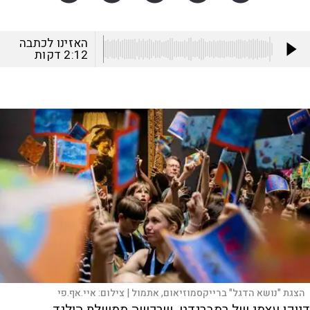
האזינו לכתבה
2:12
דקות
הצגת "נושא הדגל" ברייקסמוזיאום, אתמול |
צילום:
איי.אף.פי