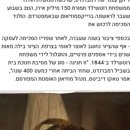
דיוקן עצמי של רמברנדט, שרכשה ממשלת הולנד
ממשפחת רוטשילד תמורת 150 מיליון אירו, הוצג בשבוע
שעבר לראשונה ברייקסמוזיאום שבאמסטרדם. הולנד
הסכימה לרכוש את
בכספי ציבור בשנה שעברה, לאחר שפריז הסכימה לעסקה
- אף שהציור נחשב לאוצר לאומי בצרפת. הציור בילה מאות
שנים בידי אספנים פרטיים, והתגלגל לידי משפחת
רוטשילד ב־1844. "זו חגיגה - סוג של מסיבת חנוכת בית
בשביל רמברנדט, שחזר הביתה אחרי כמעט 400 שנה",
אמר טאקו דיביטס, מנהל מוזיאון האומנות המפורסם.