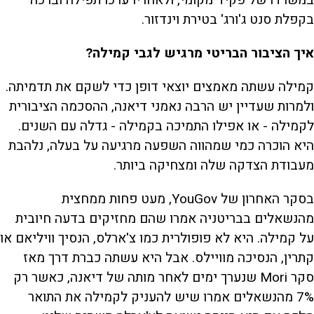
בקפלת סנט ג'ורג' בטירת וינדזור.
איך הציבור הבריטי מרגיש לגבי קמילה?
קמילה עשתה מאמצים יוצאי דופן כדי לשקם את תדמיתה.
ולמרות שעדיין יש הרבה נאמני דיאנה, ההסכמה הציבורית
לקמילה - או אפילו התמיכה בקמילה - גדלה עם השנים.
היא הוכרה כמי שמהווה השפעה מרגיעה על בעלה, נלהבת
מעבודת הצדקה שלה ומצחיקה ביותר.
בסקר האחרון של YouGov, מעט פחות ממחצית
מהנשאלים בבריטניה אמרו שהם מחזיקים בדעה חיובית
על קמילה. היא לא פופולרית כמו צ'ארלס, הנסיך וויליאם או
קתרין, הנסיכה מוויילס. אבל היא עשתה כברת דרך מאז
סקר Mori שנערך ימים לאחר מותה של דיאנה, כאשר רק
7% מהנשאלים אמרו שיש להעניק לקמילה את התואר