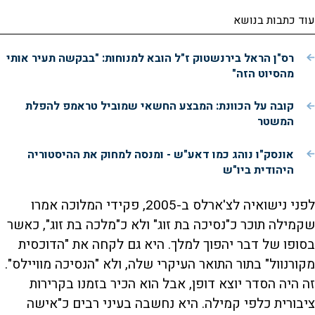
עוד כתבות בנושא
רס"ן הראל בירנשטוק ז"ל הובא למנוחות: "בבקשה תעיר אותי
מהסיוט הזה"
קובה על הכוונת: המבצע החשאי שמוביל טראמפ להפלת
המשטר
אונסק"ו נוהג כמו דאע"ש - ומנסה למחוק את ההיסטוריה
היהודית ביו"ש
לפני נישואיה לצ'ארלס ב-2005, פקידי המלוכה אמרו
שקמילה תוכר כ"נסיכה בת זוג" ולא כ"מלכה בת זוג", כאשר
בסופו של דבר יהפוך למלך. היא גם לקחה את "הדוכסית
מקורנוול" בתור התואר העיקרי שלה, ולא "הנסיכה מוויילס".
זה היה הסדר יוצא דופן, אבל הוא הכיר בזמנו בקרירות
ציבורית כלפי קמילה. היא נחשבה בעיני רבים כ"אישה