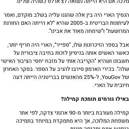
מלכה אם היא הייתה נשואה לצ'ארלס כשהיה שליט.
הנסיך הארי היה בין אלה שהגנו עליה בשלב מוקדם, ואמר
לעיתונות הבריטית ב-2005 שהיא "לא הייתה האם החורגת
המרושעת" ו"שימחה מאוד את אבינו".
אבל בספר הזיכרונות שלו, "ספייר", הארי היה חריף יותר,
כאשר האשים אותה בניסיון לזכות בחיבה ציבורית על
חשבונו ושהיא "הקריבה אותי על מזבח יחסי הציבור האישי
שלה". בכירי הארמון סירבו להגיב על הספר. בסקר האחרון
של YouGov, ל-25% מהאנשים בבריטניה הייתה דעה
חיובית על הארי.
באילו גורמים תומכת קמילה?
קמילה מעורבת ביותר מ-90 ארגוני צדקה, לפי אתר
משפחת המלוכה, אך היא מתמקדת במיוחד בתמיכה
בנפגעי אונס ותקיפה מינית.