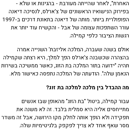
האחרת", לאחר שהייתה מעורבת - בהגינות או שלא -
בפירוק הנישואיו הראשונים של צ'ארלס, לנסיכה דיאנה
הפופולרית ביותר. מותה של דיאנה בתאונת דרכים ב-1997
עורר השתפכות עצומה של אבל - והקשיח עוד יותר את
רגשות הציבור כלפי קמילה.
אולם בשנה שעברה, המלכה אליזבת' השנייה אמרה
בהצהרה שכשבנה צ'ארלס הפך למלך, היא רצתה שקמילה
תהיה "ידועה בתור המלכה בת הזוג, כאשר ממשיכה בשירות
הנאמן שלה". הודעתה של המלכה נתפסה כאישור מלא.
מה ההבדל בין מלכה למלכה בת זוג?
עבור קמילה, ביטול "בת הזוג" מהאופן שבו אנשים
מתייחסים אליה היא סמלית בלבד. זה לא משנה את
תפקידה ולא הופך אותה לחלק מקו הירושה, אבל זה משדר
מסר שאף אחד לא צריך לפקפק בלגיטימיות שלה.