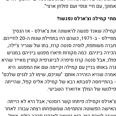
אמונך, עם חיי וגופי ועם פולחן ארצי".
מתי קמילה וצ'ארלס נפגשו?
קמילה שאנד פגשה לראשונה את צ'ארלס - אז הנסיך
מוויילס - ב-1971, כשהם היו בתחילת שנות ה-20 לחייהם.
חברה משותפת, לוסיה סנטה קרוז, בתו של שגריר צ'ילה,
הכירה ביניהם. כמה מקורות תיארו מפגש ביניהם במגרש
פולו, אבל סנטה קרוז סיפרה לביוגרפית קתרין מאייר שהיא
גרה באותו בניין עם קמילה וקיימה שם את המפגש. היא
אמרה שהיא הזהירה אותם: "שניכם, שימו לב לגנים שלכם"
- בהתייחסה לסבתא רבא של קמילה אליס קפל, שהייתה
פילגשו של המלך אדוארד השביעי.
צ'ארלס וקמילה פיתחו קשר רומנטי, אבל היא לא הייתה
האישה הפשוטה והתמימה שמשפחתו רצתה עבורו. לאחר
שעזב לשרת בצי, היא נישאה לאנדרו פרקר בולס, אציל