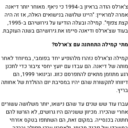
צ'ארלס הודה בראיון ב-1994 כי ניאף. מאוחר יותר דיאנה
אמרה למראיין: "היינו שלושה בנישואים האלה, אז זה היה
קצת צפוף". קמילה ובעלה הודיעו על גירושיהם ב-1995,
בעוד שצ'ארלס ודיאנה סיימו את גירושיהם בשנה העוקבת.
מתי קמילה התחתנה עם צ'ארלס?
קמילה וצ'ארלס נזהרו מלהופיע יחד בפומבי, במיוחד לאחר
מותה של דיאנה. הם עבדו עם יועץ יחסי ציבור כדי לתכנן
רגע מתוזמן מתאים להתפרסם כזוג. ובינואר 1999, הם
דיווחו לתקשורת שהם יהיו במסיבת יום ההולדת של אחותה
בריץ.
עברו עוד שש שנים עד שהם נישאו, יותר משלושה עשורים
אחרי שהכירו. מכיוון ששניהם היו גרושים, לא הורשו להם
חתונה בכנסייה. במקום זאת, הם השתתפו בטקס אזרחי
במשרדו של פקיד מקומי, ולאחריו ערכו תפילה וברכה