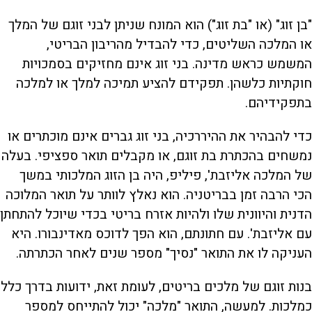
"בן זוג" (או "בת זוג") הוא המונח שניתן לבני זוגם של המלך
או המלכה השליטים, כדי להבדיל מהריבון הבריטי,
המשמש כראש מדינה. בני זוג אינם מחזיקים בסמכויות
חוקתיות כלשהן. תפקידם להציע תמיכה למלך או למלכה
בתפקידיהם.
כדי להבהיר את ההיררכיה, בני זוג גברים אינם מוכתרים או
נמשחים בהכתרת בת זוגם, או מקבלים תואר ספציפי. בעלה
של המלכה אליזבת', פיליפ, היה בן הזוג המלכותי במשך
הכי הרבה זמן בבריטניה. הוא נאלץ לוותר על תואר המלוכה
הדנית והיוונית שלו ולהיות אזרח בריטי בכדי שיוכל להתחתן
עם אליזבת'. עם חתונתם, הוא הפך לדוכס מאדינבורו. היא
העניקה לו את התואר "נסיך" מספר שנים לאחר הכתרתה.
בנות זוגם של מלכים בריטים, לעומת זאת, ידועות בדרך כלל
כמלכות. למעשה, התואר "מלכה" יכול להתייחס למספר