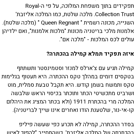
תפקידים בתוך משפחת המלוכה, על פי ה-Royal
Collection Trust. מלכה שלטת, כמו המלכה אליזבת'
השנייה, מכונה רשמית " Queen Regnant " (מלכה שלטת).
אלמנות מלכי בריטניה מכונות "מלכות אלמנות", ואם ילדיהן
עולים לכס המלכות - "מלכה אם".
איזה תפקיד תמלא קמילה בהכתרה?
קמילה תגיע עם צ'ארלס למנזר וסטמינסטר ותשתתף
בטקסים דומים במהלך טקס ההכתרה. היא תעטוף בגלימות
טקס ותמשח בשמן קודש. היא תקבל טבעת סמלית, מוט
ושרביט מתכשיטי הכתר ותוכתר בכיסוי הראש שלבשה
המלכה מרי בהכתרת 1911 (ולא בכתר המציג את היהלום
קו-אי-נור, שלטענת הודו ואחרים אינו שייך לבריטניה).
בסדר ההכתרה, קמילה לא תכרע כפי שעשה פיליפ
בהכתרתה של המלכה אליזבת', כשהתחייב "להפוך לאיש