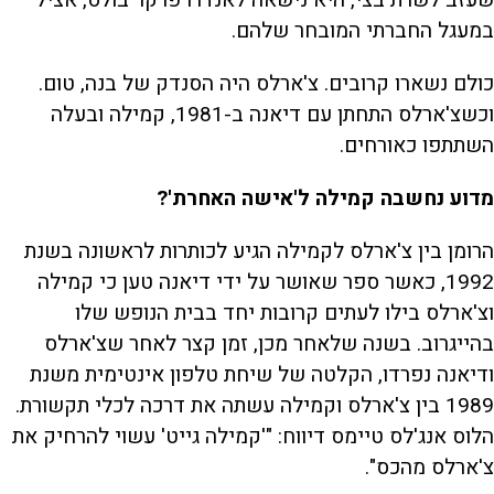
במעגל החברתי המובחר שלהם.
כולם נשארו קרובים. צ'ארלס היה הסנדק של בנה, טום.
וכשצ'ארלס התחתן עם דיאנה ב-1981, קמילה ובעלה
השתתפו כאורחים.
מדוע נחשבה קמילה ל'אישה האחרת'?
הרומן בין צ'ארלס לקמילה הגיע לכותרות לראשונה בשנת
1992, כאשר ספר שאושר על ידי דיאנה טען כי קמילה
וצ'ארלס בילו לעתים קרובות יחד בבית הנופש שלו
בהייגרוב. בשנה שלאחר מכן, זמן קצר לאחר שצ'ארלס
ודיאנה נפרדו, הקלטה של שיחת טלפון אינטימית משנת
1989 בין צ'ארלס וקמילה עשתה את דרכה לכלי תקשורת.
הלוס אנג'לס טיימס דיווח: "'קמילה גייט' עשוי להרחיק את
צ'ארלס מהכס".