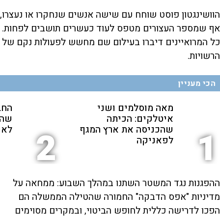
הוושינגטון פוסט שוחח עם שישה אנשים שנחקרו או נעצרו,
אף שמספר העצורים מטפס לעוד כעשרים תושבים לפחות.
כל המרואיינים דיברו בעילום שם מחשש לפעולות נקם של
הרשויות.
הכי מעניין
מאה מוסלמים ושני
החב
איטלקים: הכיתה
שהת
שהכניסה את ארץ המגף
לאנ
2
1
לפאניקה
ההפגנות נגד המשטר השתנו במהלך השבוע: ממחאה על
מדיניות "אפס הדבקה" החמורה שהטילה הממשלה הם
הפכו לדרישה כללית לחופש הביטוי, ובמקרים מסוימים