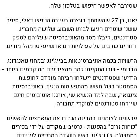
שסירבה לאפשר חיפוש בטלפון שלה.
יאנג, בן 27 שהשתתף בעצרת בעיירת הנופש דאלי, סיפר
ששני שוטרים הגיעו לביתו השבוע. שלושה מחבריו,
סטודנטים, קיבלו מסר מהאוניברסיטה שעליהם לספק
דיווחים כתובים על פעילויותיהם או שייפלטו מהלימודים.
הרשויות בכמה אוניברסיטאות בבייג'ינג ובמחוז גואנגדונג
הדרומי - שבו התקיימו כמה מהאירועים המוקדמים ביותר -
הודיעו שסטודנטים יישלחו הביתה מוקדם לחופשת
הסמסטר בשל חשש מהתפשטות הנגיף. באוניברסיטת
צינגואה, שבה למד הנשיא שי, אורגנו אוטובוסים חינם
שייקחו סטודנטים למוקדי תחבורה.
פרשנים לאומנים במדינה הגבירו את המאמצים להאשים
"כוחות זרים" בהפגנות - נרטיב שמקודם על ידי בכירים
בממשלה. צ'ן ונצ'ינג, ראש הוועדה המרכזית לעניינים