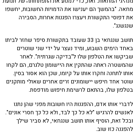
מנהיגי המחאות. זאת, כדי למנוע את התפתחותה של תנועת
מחאה. "בהמשך הם יענישו את הדמויות החשובות, יחשפו
את דפוסי התקשורת ויעצרו הפגנות אחרות, הסבירה
שנגשנג".
תושב שנגחאי בן 33 שעובד בתקשורת סיפר שחזר לביתו
באחד הימים השבוע, ומיד נעצר על ידי שני שוטרים
שביקשו את הטלפון שלו ל"בדיקה שגרתית". לאחר
שהמשטרה ראתה שהתקין את היישומון טלגרם, הם לקחו
אותו לתחנה וחקרו אותו על קיומו, שכן הוא אסור בסין.
שוטר אחד חיפש יישומונים זרים אחרים שאולי מותקנים
בטלפון שלו, בהתאם לרשימת חיפוש מודפסת.
לדברי אותו אדם, ההפגנות היו חשובות מפני שהן נתנו
לאנשים להרגיש "לא כל כך לבד, ולא כל כך חסרי אונים".
ובכל זאת, הוסיף אותו תושב שנגחאי, לא סביר שילך
להפגנה כזו שוב.