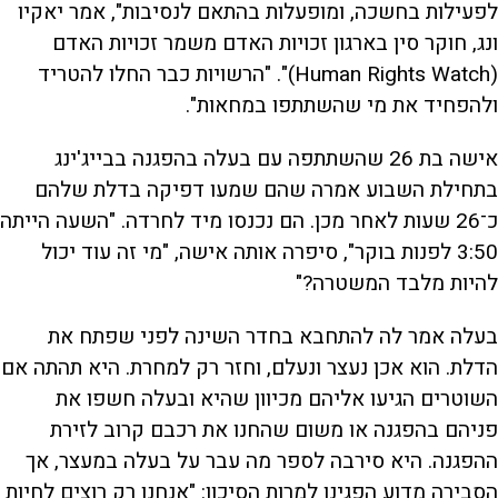
לפעילות בחשכה, ומופעלות בהתאם לנסיבות", אמר יאקיו
ונג, חוקר סין בארגון זכויות האדם משמר זכויות האדם
(Human Rights Watch)". "הרשויות כבר החלו להטריד
ולהפחיד את מי שהשתתפו במחאות".
אישה בת 26 שהשתתפה עם בעלה בהפגנה בבייג'ינג
בתחילת השבוע אמרה שהם שמעו דפיקה בדלת שלהם
כ־26 שעות לאחר מכן. הם נכנסו מיד לחרדה. "השעה הייתה
3:50 לפנות בוקר", סיפרה אותה אישה, "מי זה עוד יכול
להיות מלבד המשטרה?"
בעלה אמר לה להתחבא בחדר השינה לפני שפתח את
הדלת. הוא אכן נעצר ונעלם, וחזר רק למחרת. היא תהתה אם
השוטרים הגיעו אליהם מכיוון שהיא ובעלה חשפו את
פניהם בהפגנה או משום שהחנו את רכבם קרוב לזירת
ההפגנה. היא סירבה לספר מה עבר על בעלה במעצר, אך
הסבירה מדוע הפגינו למרות הסיכון: "אנחנו רק רוצים לחיות