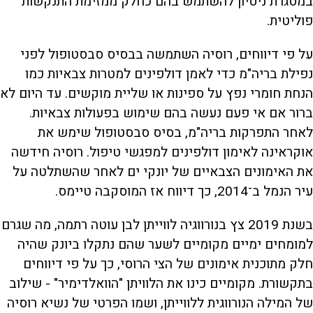
במסגרת ניסיון להשתמש בהם כחלק ממזימת התנקשות
פוליטית.
על פי דיווחים, רוסיה השתמשה בבסיס סבסטופול לפני
נפילת בריה"מ כדי לאמן דולפינים למטרות צבאיות כמו
הנחת חומרי נפץ על ספינות או שליית מוקשים. עד היום לא
ברור אם אי פעם נעשה בהם שימוש בפעולות צבאיות.
לאחר התפרקות בריה"מ, בסיס סבסטופול שימש את
אוקראינה לאימון דולפינים למפגשי טיפול. רוסיה חידשה
את האימונים הצבאיים של יונקי ים לאחר שהשתלטה על
עיר הנמל ב־2014, כך דיווח אז המוסקבה טיימס.
בשנת 2019 צץ בנורווגיה לווייתן לבן עוטה רתמה, מה שגרם
למומחים ימיים מקומיים לשער שהם נתקלו ביונק שהיה
חלק מתוכנית אימונים של הצי הרוסי, כך על פי דיווחים
בתקשורת. מקומיים כינו את הלוויתן "הוואלדימיר" - שילוב
של המילה הנורווגית ללווייתן, ושמו הפרטי של נשיא רוסיה