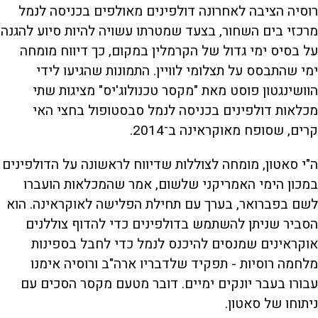
רוסיה הציבה לאחרונה דולפינים מאולפים בכניסה לנמל
מרכזי בים השחור, בצעד שמטרתו עשויה להיות סיוע להגנה
על בסיס ימי גדול של הקרמלין במקום, כך דיווח מומחה
ימי שהתבסס על תצלומי לוויין. התמונות שהגיעו לידי
הוושינגטון פוסט מאת "מקסר טכנולוג'יס" מציגות שתי
מכלאות דולפינים בכניסה לנמל סבסטופול בחצי האי
קרים, שסופח מאוקראינה ב־2014.
ה"י סאטון, מומחה לצוללות שדיווח לראשונה על הדולפינים
במכון הימי האמריקני שלשום, אמר שהמכלאות הועברו
לשם בפברואר, בערך עם תחילת הפלישה לאוקראינה. הוא
הסביר שניתן להשתמש בדולפינים כדי להדוף צוללנים
אוקראינים שמנסים להיכנס לנמל כדי לחבל בספינות
מלחמה רוסיות - תפקיד שלדבריו ארה"ב ורוסיה אימנו
עבורו בעבר יונקים ימיים. דובר מטעם מקסר הסכים עם
ניתוחו של סאטון.