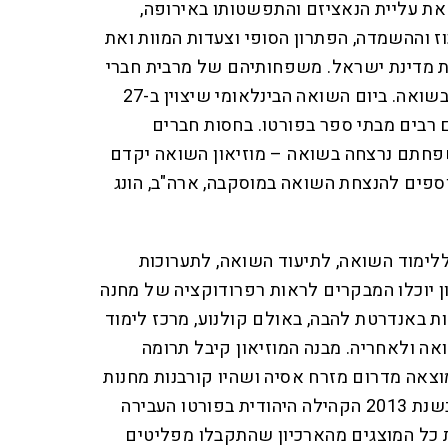
את עליית הנאציזם והתפשטותו באירופה,
וז וההשמדה, הפתרון הסופי וצעדות המוות ואת
מדינת ישראל. משפחותיהם של מרבית חברי
הקהילה היהודית בפורטו נספו בשואה. ביום השואה הבינלאומי שיצוין ב-27
ם רבים מבתי ספר בפורטו. בחסות חברים
פחתם נרצחה בשואה – מוזיאון השואה יקדם
וספים להנצחת השואה במוסקבה, ארה"ב, הונג
לימוד השואה, לתיעוד השואה, לתערוכות
ן יוכלו המבקרים לראות רפרודוקציה של מחנה
ות באנדרטת להבה, באולם קולנוע, מרכז לימוד
אה ולאחריה. מבנה המוזיאון קיבל תרומה
אה מדרום מזרח אסיה ושהיו קורבנות מחנות
ריכוז ביפן בתקופת המלחמה. בשנת 2013 הקהילה היהודית בפורטו העבירה
ת כל המוצגים מהארכיון שהתקבלו מפליטים