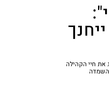
":
ייחנך
 את חיי הקהילה
ההשמדה