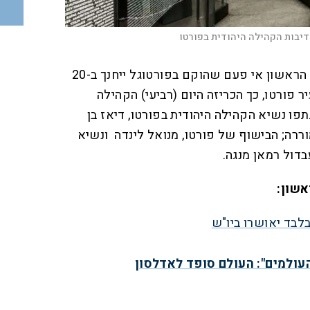
יבות הקהילה היהודית בפורטו
אירוע היסטורי: מוזיאון השואה הראשון אי פעם שהוקם בפורטוגל ייחנך ב-20
ערך בעיר פורטו, כך הכריזה היום (רביעי) הקהילה
פו נשיא הקהילה היהודית בפורטו, דיאז בן
מוררה; הבישוף של פורטו, מנואל לינדה ונשיא
דול רמאן מנגה.
אשון:
עולמים": העולם סופד לאדלסון