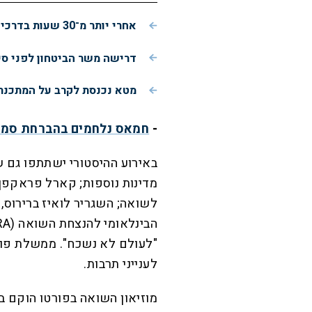
אחרי יותר מ־30 שעות בדרכים: הרגע המרגש של שני האריות מישראל
דרישה משר הביטחון לפני ס
מטא נכנסת לקרב על המתכנתים: כלי AI חדש יכתו
-
חמאס נלחמים בהברחת סמים
באירוע ההיסטורי ישתתפו גם שג
מדינות נוספות; קארל פראקפן, 
לשואה; השגריר לואיז ברירוס
"לעולם לא נשכח". ממשלת פורט
לענייני תרבות.
מוזיאון השואה בפורטו הוקם בי