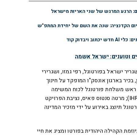
יום הקדנציה: שנה את השם של יחידת המתפ"ש
ב ויבדוק קוד
 וטוענים: ישראל אשמה
ריר ישראל בפורטוגל, רפי גמזו, ושגרירי
בכיר בארגון אונסק"ו המופקד על חינוך
, ראש משלחת פורטוגל לכוח המשימה
הבינלאומי להנצחת השואה (IHRA); מרטה סנטוס פאיס, נציבת הפרויקט
וגל תיוצג באירוע על ידי מזכיר המדינה
וזמת הקהילה היהודית בפורטו ומציג את חיי