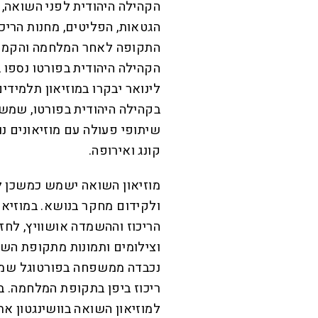
הקהילה היהודית לפני השואה, 
הגטאות, הפליטים, מחנות הריכ
התקופה לאחר המלחמה והקמת 
לינואר יבקרו במוזיאון תלמידי
בקהילה היהודית בפורטו, שמש
שיתופי פעולה עם מוזיאונים נ
קונג ואירופה.
מוזיאון השואה ישמש כמשכן ל
ולקידום מחקר בנושא. במוזיאו
הריכוז וההשמדה אושוויץ, לחז
וצילומים ותמונות מתקופת השו
נכבדה ממשפחה בפורטוגל שמוצ
למוזיאון השואה בוושינגטון א