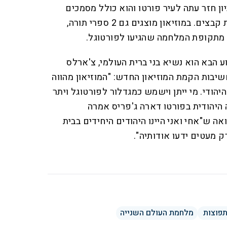
ן חזר עתה לעיר פורטו והוא כולל מסמכים
רשמיים, עדויות, מכתבים ומאות קבצים. במוזיאון מוצגים גם 2 ספרי תורה,
ם מתקופת המלחמה שהגיעו לפורטוגל.
הבא הוא נשיא בני ברית העולמי, צ'ארלס
יבות הקמת המוזיאון החדש: "המוזיאון מהווה
יהודי. מי ייתן וישמש כמגדלור לפורטוגל ויתר
 היהודית בפורטו דארה ג'פריס אמרה
 ש"אחי ואני היינו היהודים היחידים בבית
 מעטים ידעו אודותיה".
פוצות
מלחמת העולם השנייה