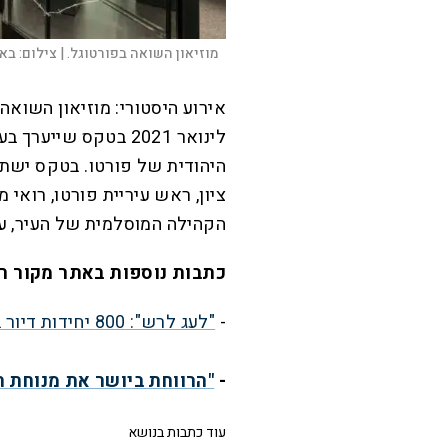
מוזיאון השואה בפורטוגל. |
צילום:
באד
לינואר 2021 בטקס שיי
היהודית של פורטו. בטקס ישתת
ציון, ראש עיריית פורטו, רואי 
הקהילה המוסלמית של העיר, עב
כתבות נוספות באתר מקור ר
-
"לעג לרש": 800 יחידות דיור בלבד יאושרו ביו"ש
-
"הרווחת ביושר את מנוחת ה
עוד כתבות בנושא