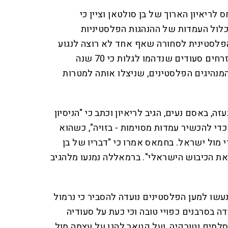
ס לריאיון הארוך של בן סולטאן וציין כי
לול העמדות של ההנהגות הפלסטיניות
הפלסטינית לסחורה שאף אחד לא רוצה לנגוע
בה". בעיתון אספו קולות של אזרחים סעודים שנדהמו לגלות כי 70 שנה
מנהיגים הפלסטינים, שניצלו אותה למטרות
, באסם נעים, הגיב לריאיון וכתב כי "הניסיון
די להכשיר עמדות מסוימות - בזויה", כשהוא
 מול ישראל. בחמאס אמרו כי "דבריו של בן
ת הכיבוש הישראלי". ברמאללה נמנעו מלהגיב
ו למען הפלסטינים נועדה להסביר כי נרמול
 בסרבנים כפויי טובה וכי כעת על סעודיה
למים וטורקיה, ועל קטאר להגן על עצמה מול