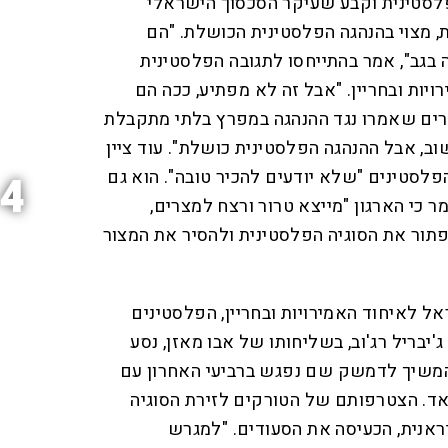
לסטינית וקבע שעיקר הסכסוך הישראלי
 האחרונות, מצוי בהנהגה הפלסטינית הכושלת. "הם
בגב", אמר בהתייחסו לתגובה הפלסטינית
יות ובחריין. "אבל זה לא מפתיע, ככה הם
רים שאמרו נגד ההנהגה במפרץ בלתי מתקבלת
ב, אבל ההנהגה הפלסטינית כושלת". עוד ציין
פלסטינים "שלא יודעים להכיר טובה". הוא גם
4
 כי הארגון "מייצא טרור ורצח למצרים,
תור את הסוגיה הפלסטינית ולהסיר את המצור
ל לאיחוד האמירויות ובחריין, הפלסטינים
ג'יבריל רג'וב, בשליחותו של אבו מאזן, נסע
המשיך לדמשק שם נפגש ברביעי האחרון עם
אד. הצטרפותם של הטורקים לזירת הסוגיה
ראנית, הכעיסה את הסעודים. "למגרש