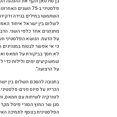
בן סולטאן תקף את ההנהגה הפ
פלסטיני ב-75 השנים
השתמשו במילים בגידה ודקירה 
לשלום בין ישראל איחוד האמירו
מתנהגים אחד כלפי השני. הדב
על הדעת. הנושא הפלסטיני חשו
כי אי אפשר לבטוח במנהיגים ה
לא חסך בביקורת על חמאס ואמר
שמשקיעים ימים ולילות כדי לפ
על הרצועה".
בתגובה להסכם השלום בין ישרא
הכריזו על פיוס פנים-פלסטיני. 
לטורקיה לשיחות עם חמאס, ו
סגן שר החוץ הסורי פיסל מקד
הפלסטינית בנוסף לתמיכה האי