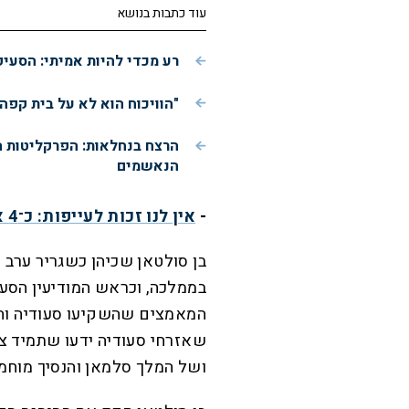
עוד כתבות בנושא
רע מכדי להיות אמיתי: הסעי
"הוויכוח הוא לא על בית קפה
הרצח בנחלאות: הפרקליטות 
הנאשמים
-
אין לנו זכות לעייפות: כ־4 אחוזים מהשוטרים חלו בקורונה
בן סולטאן שכיהן כשגריר ערב 
בממלכה, וכראש המודיעין הסעו
המאמצים שהשקיעו סעודיה והמ
שאזרחי סעודיה ידעו שתמיד צ
ושל המלך סלמאן והנסיך מוחמד