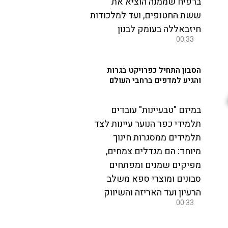
ברפיח שממנה הוציא את
ששת החטופים, ועד למלכודות
חיזבאללה בעומק לבנון
00:33
הסבון התחיל כפרויקט בגרות
והגיע למדפים ברחבי העולם
במיזם "טבעיינות" עובדים
תלמידי כפר הנוער עיינות לצד
תלמידים ממסגרות חינוך
מיוחד: הם מגדלים צמחים,
מפיקים שמנים ומפתחים
סבונים ומוצרי ספא משלב
הרעיון ועד האריזה והשיווק
00:33