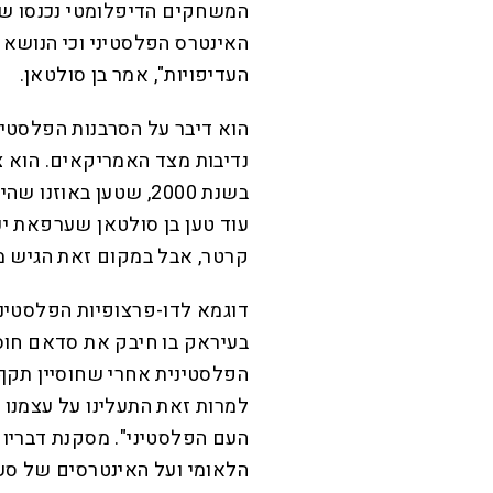
המשחקים הדיפלומטי נכנסו 
האינטרס הפלסטיני וכי הנושא
העדיפויות", אמר בן סולטאן.
הוא דיבר על הסרבנות הפלסטי
נדיבות מצד האמריקאים. הוא צ
בשנת 2000, שטען באוז
עוד טען בן סולטאן שערפאת יכו
קרטר, אבל במקום זאת הגיש מסמך עם 10 תנאים ב
דוגמא לדו-פרצופיות הפלסטיני
בעיראק בו חיבק את סדאם חוסי
הפלסטינית אחרי שחוסיין תקף 
למרות זאת התעלינו על עצמנו
העם הפלסטיני". מסקנת דבריו ה
הלאומי ועל האינטרסים של סעו