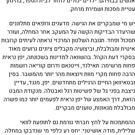
אנשים בבתיהם. ילדים יכולים לחזור לבית הספר, בהינתן
עטיית מסכות ושמירת מרחק.
יש מי שמבקרים את הגישה. מדענים ורופאים מתלוננים
שהיעדר הבדיקות הקשה על המעקב אחר המחלה, ועורר
תסכול ופחד. תגובת השלטון המרכזי נראתה לעיתים קרובות
איטית ומבולבלת, וביצועיה מקבלים ציונים גרועים מאוד
בסקרי דעת הקהל. בהשוואה למדינות בשכונתה, יפן נראית
פחות מרשימה: תאילנד, וייטנאם ודרום קוריאה רושמות
הרבה פחות מקרי מוות ויוצאות מהר יותר מהמשבר. בסין
ובטאיוואן החיים הרגילים מתחדשים. יפן, מנגד, עדיין
ניצבת בפני גל של פשיטות רגל ואבטלה. מנקודת המבט
הזאת, דרך האמצע של יפן נראית לפעמים יותר כמו פשרה
מבולבלת מגאונות, טוענים מבקרים.
ההסתמכות על לחץ חברתי גורמת גם לתופעת לוואי
שלילית, מודה אושיטני: יחס רע כלפי מי שנדבקו במחלה.