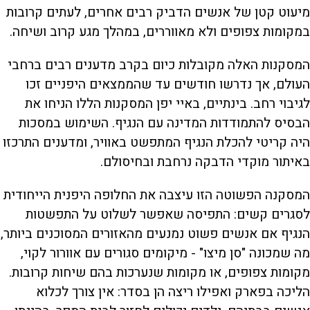
מיעוט קטן של אנשים הדביק רבים אחרים, לעתים קרובות
במקומות צפופים ולא מאווררים, במהלך מגע קרוב ושיחה.
המסקנות האלה מקובלות כיום בקרב מדענים רבים ברחבי
העולם, אך נדרשו חודשים עד שהממצאים היפניים זכו
לגיבוי רחב. בינתיים, באיי יפן המסקנות הללו הניחו את
הבסיס להתמודדות המדינה עם הנגיף. השימוש במסכות
היה קריטי להכלת הנגיף המתפשט באוויר, ומדענים התרכזו
באיתור מוקדי הדבקה נרחבת ובחיסולם.
המסקנה הפשוטה הזו עיצבה את החלופה היפנית הייחודית
לסגרים קשים: התפיסה שאפשר לשלוט על התפשטות
הנגיף אם אנשים פשוט נמנעים מהאזורים המסוכנים ביותר,
מה שמכונה "סן מיצו" - מיקומים סגורים עם אוורור לקוי,
מקומות צפופים, או מקומות שנערכות בהם שיחות קרובות.
הליכה בפארק ואפילו ריצה הן בסדר: אין צורך לכלוא