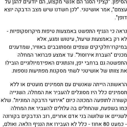
הסיפון. "קציני הסגר הם אנשי מקצוע, הם יודעים להגן על
עצמם", אמר אושיטני. "לכן חשדנו שיש מצב הדבקה יוצא
דופן".
נראה כי הנגיף התפשט באמצעות טיפות מיקרוסקופיות -
לא רק באמצעות שיעול, עיטוש ומגע, אלא
במיקרו־חלקיקים שצפים ומסתובבים באוויר, שמדענים
מכנים "העברת אירוסול". עד אמצע פברואר המחלה
התפשטה גם ברחבי יפן, והנתונים האפידמיולוגיים הובילו
את צוותו של אושיטני לשתי מסקנות מפתיעות נוספות.
הראשונה הייתה שאנשים עם תסמינים מועטים או ללא
תסמינים כלל היו מסוגלים להעביר את המחלה. השנייה
קשורה לתופעה המכונה כיום "אירועי הדבקה המונית". שלא
כמו בשפעת, שהחולים בה עלולים להעביר את המחלה
לשניים או שלושה בני אדם אחרים, רוב הנדבקים בקורונה
- כמעט 80 אחוז - כלל לא העבירו את הנגיף הלאה. ואולם,