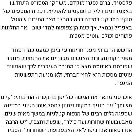
פלסטיק. ברים נסגרו מוקדם. משחקי הספורט התחדשו
באצטדיונים דלילים ושקטים להפליא. רכבות הנוסעים של
טוקיו התרוקנו במידה רבה במהלך מצב החירום שהוטל
באפריל ובמאי, אך כעת הן צפופות למדי שוב - אך החלונות
פתוחים וכולם עוטים מסכות.
החשש החברתי מפני חריגוּת עז ביפן כמעט כמו הפחד
מפני הקורונה, ורוב האנשים מכבדים את ההנחיות. מחקר
שפורסם באוגוסט מצא כי הסיבה העיקרית לכך שאנשים
עוטים מסכות היא לחץ חברתי, ולא מניעת התפשטות
המגפה.
אושיטני מתאר את הגישה של יפן בהקשרה התרבותי: "קיום
משותף" עם הנגיף במקום ניסיון לחסל אותו הגיוני במדינה
שספגה גלים רבים של מגפות קטלניות במשך מאות שנים,
מאבעבועות שחורות ועד כולרה, שפעת וחצבת. "יש הרבה
אנדרטאות אבן ביפן ל'אל האבעבועות השחורות'", הסביר