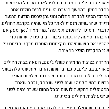
צ'אויינג בבייג'ינג. במקום הוחלפו לאחר מכן כל הכיסאות
בחדר המיון. בהמשך הועברו השניים לבית חולים אחר.
המרכז הסיני לבקרת מחלות ומניעתן פרסם הודעת הרגעה,
ודיווח שהרשויות מנסות לאתר כל מי שהיה בקרבת החולים.
לדבריו, הסיכוי להתפרצות מגפה "נמוך מאוד", אך ספק אם
ההבהרה סייעה להרגעת הציבור. רבים פנו לרשתות כדי
להביע את חששותיהם. מקצתםם הוטרדו מכך שהדיווח על
שני המקרים הופץ במאוחר.
החרדה בציבור החמירה כשלי ג'יפנג, רופאה בבית החולים
צ'אויינג בבייג'ינג, כתבה ברשתות החברתיות שטיפלה בשני
החולים ב־3 בנובמבר. בפוסט שפורסם שלשום והופץ
ברשת במשך כמה שעות לפני שנמחק, נכתב שאחד
המטופלים התקשה לנשום וסבל מחום עשרה ימים לפני
שהגיע לבית החולים בבייג'ינג.
לי כתבה שתחילה טיפלו בחולה רופאים במתקן במונגוליה