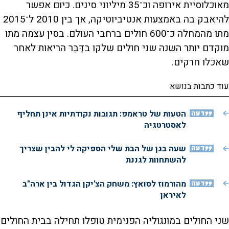
מאוכלוסיית אירופה וכ־35 מיליוני סינים. כיום אפשר
להיאבק בה באמצעות אנטיביוטיקה, אך בין 2010 ל־2015
מתו מהמחלה כ־600 חולים ברחבי העולם. בסין עצמה מתו
מוקדם יותר השנה שני חולים שלקו בדֶּבֶר הריאות לאחר
שאכלו חרקים.
עוד כתבות בנושא
דעה
הטעות של טראמפ: תגובות נקודתיות אינן תחליף
לאסטרטגיה
דעה
שעה בגן של הבת שלי הספיקה לי להבין שצריך
להשתחוות לגננת
דעה
מהורמוז לסואץ: משחק הצ'יקן הגדול בין ארה"ב
לאיראן
שני החולים במונגוליה הפנימית טופלו תחילה בבית החולים