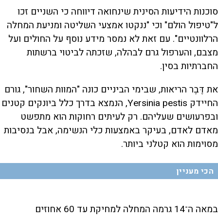
סוכנות הידיעות הסינית שינחואה דיווחה כי השניים זכו
ל"טיפול הולם" וכי "ננקטו אמצעי השליטה ומניעת המחלה
הרלוונטיים". עם זאת לא נמסר מידע נוסף על החולים ועל
מצבם, והערפול גרם לבהלה, שזכתה לביטוי ברשתות
החברתיות בסין.
את דֶּבֶר הריאות, שבימי הביניים כונה "המוות השחור", גורם
החיידק Yersinia pestis, הנמצא בדרך כלל ביונקים קטנים
ובפרעושים שעליהם. רק לעיתים רחוקות הוא מתפשט
מאדם לאדם, בעיקר באמצעות כלי הנשימה, אבל בנסיבות
מסוימות הוא קטלני ביותר.
הכי מעניין
במאה ה־14 גרמה המחלה למחיקת עד 60 אחוזים